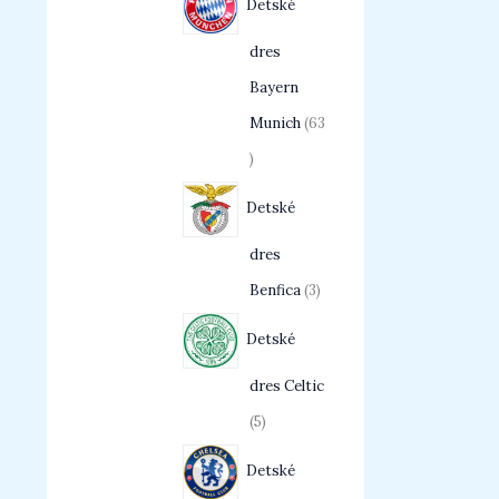
Detské
dres
Bayern
Munich
63
Detské
dres
Benfica
3
Detské
dres Celtic
5
Detské