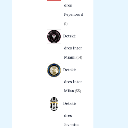
dres
Feyenoord
1
Detské
dres Inter
Miami
14
Detské
dres Inter
Milan
55
Detské
dres
Juventus