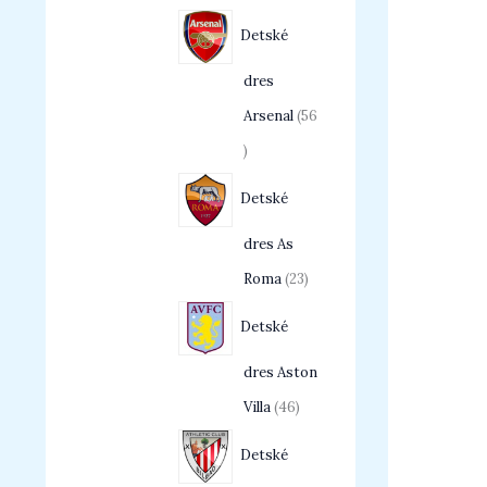
Detské
dres
Arsenal
56
Detské
dres As
Roma
23
Detské
dres Aston
Villa
46
Detské