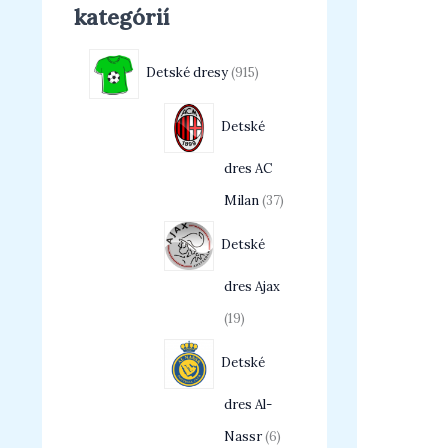
kategórií
Detské dresy
915
Detské
dres AC
Milan
37
Detské
dres Ajax
19
Detské
dres Al-
Nassr
6