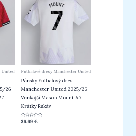
 United
Futbalové dresy Manchester United
Pánsky Futbalový dres
25/26
Manchester United 2025/26
#7
Vonkajší Mason Mount #7
Krátky Rukáv
Hodnotenie
36.69
€
0
z
5