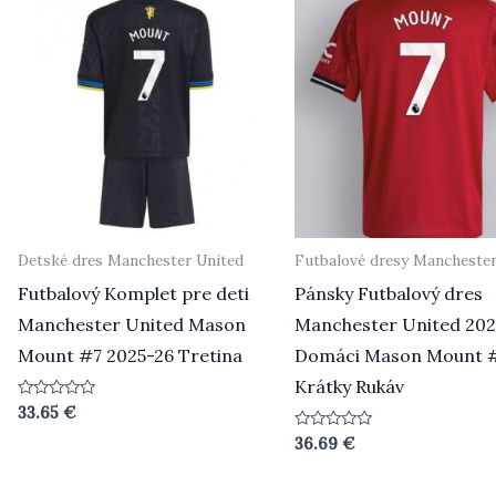
Detské dres Manchester United
Futbalové dresy Manchester
Futbalový Komplet pre deti
Pánsky Futbalový dres
Manchester United Mason
Manchester United 20
Mount #7 2025-26 Tretina
Domáci Mason Mount 
Krátky Rukáv
Hodnotenie
33.65
€
0
z
Hodnotenie
36.69
€
5
0
z
5