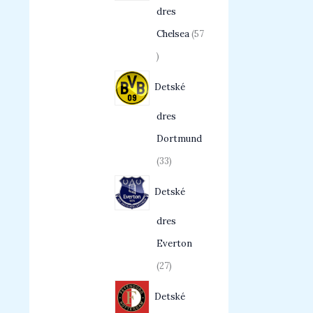
dres
Chelsea
57
Detské
dres
Dortmund
33
Detské
dres
Everton
27
Detské