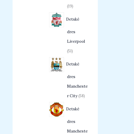
19
Detské
dres
Liverpool
51
Detské
dres
Mancheste
r City
58
Detské
dres
Mancheste