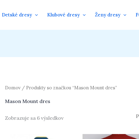
Detské dresy
Klubové dresy
Ženy dresy
F
Domov
/ Produkty so značkou “Mason Mount dres”
Mason Mount dres
Zobrazuje sa 6 výsledkov