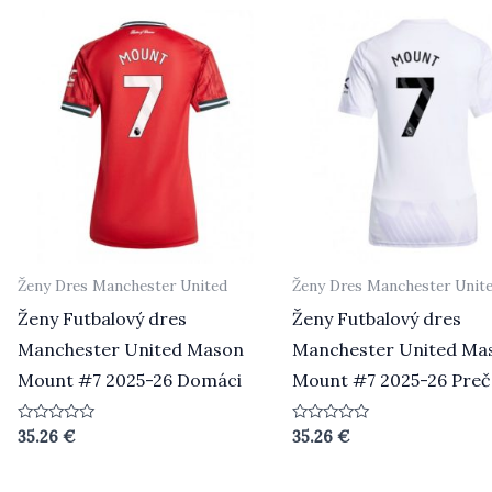
Ženy Dres Manchester United
Ženy Dres Manchester Unit
Ženy Futbalový dres
Ženy Futbalový dres
Manchester United Mason
Manchester United Ma
Mount #7 2025-26 Domáci
Mount #7 2025-26 Preč
Hodnotenie
Hodnotenie
35.26
€
35.26
€
0
0
z
z
5
5