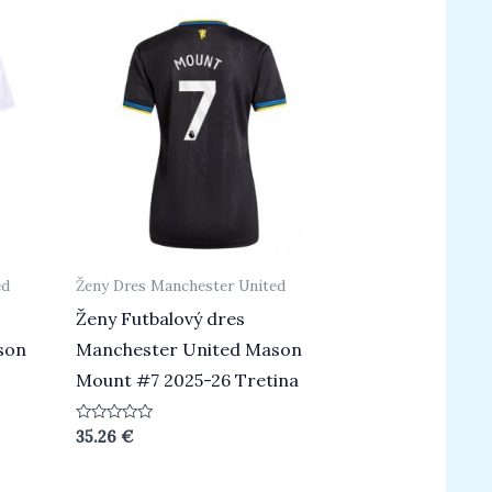
ed
Ženy Dres Manchester United
Ženy Futbalový dres
son
Manchester United Mason
Mount #7 2025-26 Tretina
Hodnotenie
35.26
€
0
z
5