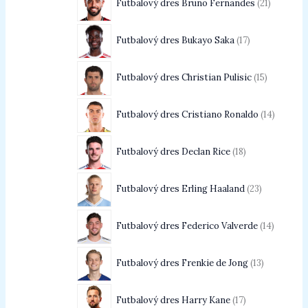
Futbalový dres Bruno Fernandes
21
Futbalový dres Bukayo Saka
17
Futbalový dres Christian Pulisic
15
Futbalový dres Cristiano Ronaldo
14
Futbalový dres Declan Rice
18
Futbalový dres Erling Haaland
23
Futbalový dres Federico Valverde
14
Futbalový dres Frenkie de Jong
13
Futbalový dres Harry Kane
17