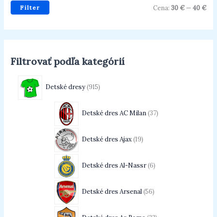
Filter
Cena:
30 €
—
40 €
Filtrovať podľa kategórií
Detské dresy
915
Detské dres AC Milan
37
Detské dres Ajax
19
Detské dres Al-Nassr
6
Detské dres Arsenal
56