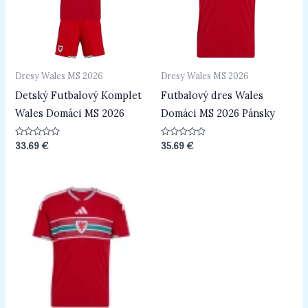
Dresy Wales MS 2026
Dresy Wales MS 2026
Detský Futbalový Komplet
Futbalový dres Wales
Wales Domáci MS 2026
Domáci MS 2026 Pánsky
Hodnotenie
Hodnotenie
33.69
€
35.69
€
0
0
z
z
5
5