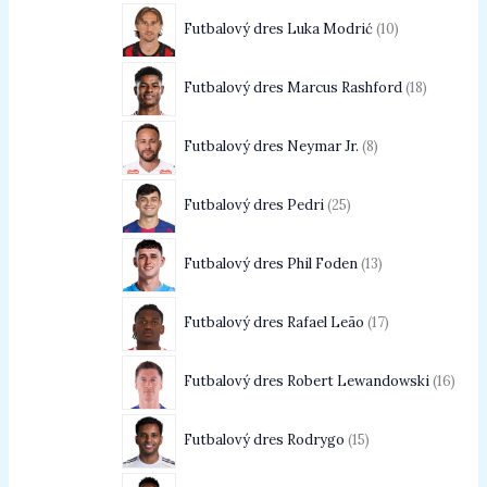
Futbalový dres Luka Modrić
10
Futbalový dres Marcus Rashford
18
Futbalový dres Neymar Jr.
8
Futbalový dres Pedri
25
Futbalový dres Phil Foden
13
Futbalový dres Rafael Leão
17
Futbalový dres Robert Lewandowski
16
Futbalový dres Rodrygo
15