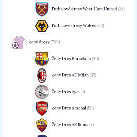
Futbalové dresy West Ham United
24
Futbalové dresy Wolves
24
Ženy dresy
709
Ženy Dres Barcelona
46
Ženy Dres AC Milan
37
Ženy Dres Ajax
3
Ženy Dres Arsenal
50
Ženy Dres AS Roma
8