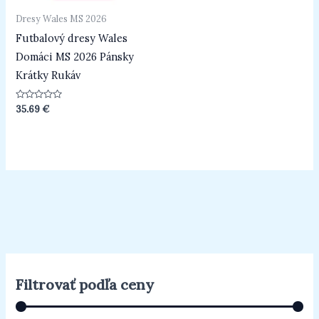
Dresy Wales MS 2026
Futbalový dresy Wales
Domáci MS 2026 Pánsky
Krátky Rukáv
Hodnotenie
35.69
€
0
z
5
Filtrovať podľa ceny