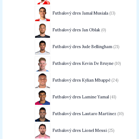
Futbalový dres Jamal Musiala
13
Futbalový dres Jan Oblak
0
Futbalový dres Jude Bellingham
21
Futbalový dres Kevin De Bruyne
10
Futbalový dres Kylian Mbappé
24
Futbalový dres Lamine Yamal
41
Futbalový dres Lautaro Martínez
10
Futbalový dres Lionel Messi
25