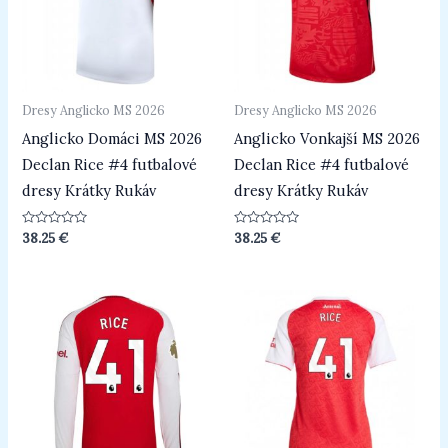
Dresy Anglicko MS 2026
Dresy Anglicko MS 2026
Anglicko Domáci MS 2026
Anglicko Vonkajší MS 2026
Declan Rice #4 futbalové
Declan Rice #4 futbalové
dresy Krátky Rukáv
dresy Krátky Rukáv
Hodnotenie
Hodnotenie
38.25
€
38.25
€
0
0
z
z
5
5