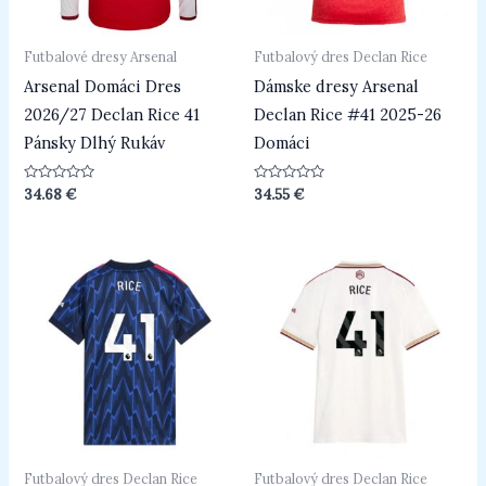
Futbalové dresy Arsenal
Futbalový dres Declan Rice
Arsenal Domáci Dres
Dámske dresy Arsenal
2026/27 Declan Rice 41
Declan Rice #41 2025-26
Pánsky Dlhý Rukáv
Domáci
Hodnotenie
Hodnotenie
34.68
€
34.55
€
0
0
z
z
5
5
Futbalový dres Declan Rice
Futbalový dres Declan Rice