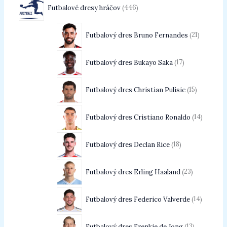
Futbalové dresy hráčov
446
Futbalový dres Bruno Fernandes
21
Futbalový dres Bukayo Saka
17
Futbalový dres Christian Pulisic
15
Futbalový dres Cristiano Ronaldo
14
Futbalový dres Declan Rice
18
Futbalový dres Erling Haaland
23
Futbalový dres Federico Valverde
14
Futbalový dres Frenkie de Jong
13