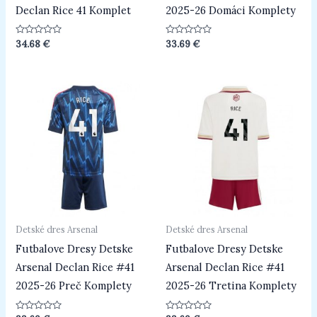
Declan Rice 41 Komplet
2025-26 Domáci Komplety
Hodnotenie
Hodnotenie
34.68
€
33.69
€
0
0
z
z
5
5
Detské dres Arsenal
Detské dres Arsenal
Futbalove Dresy Detske
Futbalove Dresy Detske
Arsenal Declan Rice #41
Arsenal Declan Rice #41
2025-26 Preč Komplety
2025-26 Tretina Komplety