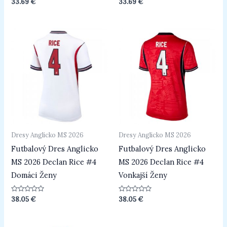
Hodnotenie
Hodnotenie
33.69
€
33.69
€
0
0
z
z
5
5
Dresy Anglicko MS 2026
Dresy Anglicko MS 2026
Futbalový Dres Anglicko
Futbalový Dres Anglicko
MS 2026 Declan Rice #4
MS 2026 Declan Rice #4
Domáci Ženy
Vonkajší Ženy
Hodnotenie
Hodnotenie
38.05
€
38.05
€
0
0
z
z
5
5