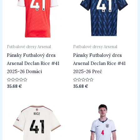
Futbalové dresy Arsenal
Futbalové dresy Arsenal
Pánsky Futbalový dres
Pánsky Futbalový dres
Arsenal Declan Rice #41
Arsenal Declan Rice #41
2025-26 Domáci
2025-26 Preč
Hodnotenie
Hodnotenie
35.68
€
35.68
€
0
0
z
z
5
5