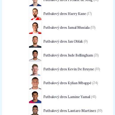
Futbalový dres Harry Kane
17
Futbalový dres Jamal Musiala
13
Futbalový dres Jan Oblak
0
Futbalový dres Jude Bellingham
21
Futbalový dres Kevin De Bruyne
10
Futbalový dres Kylian Mbappé
24
Futbalový dres Lamine Yamal
41
Futbalový dres Lautaro Martínez
10