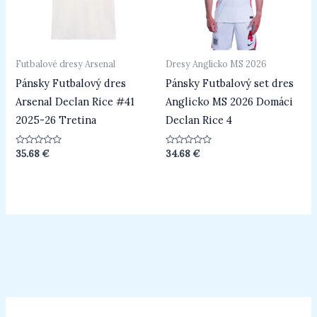
Futbalové dresy Arsenal
Dresy Anglicko MS 2026
Pánsky Futbalový dres
Pánsky Futbalový set dres
Arsenal Declan Rice #41
Anglicko MS 2026 Domáci
2025-26 Tretina
Declan Rice 4
Hodnotenie
Hodnotenie
35.68
€
34.68
€
0
0
z
z
5
5