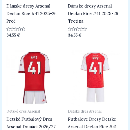
Dámske dresy Arsenal
Dámske dresy Arsenal
Declan Rice #41 2025-26
Declan Rice #41 2025-26
Preč
Tretina
Hodnotenie
Hodnotenie
34.55
€
34.55
€
0
0
z
z
5
5
Detské dres Arsenal
Detské dres Arsenal
Detské Futbalový Dres
Futbalove Dresy Detske
Arsenal Domáci 2026/27
Arsenal Declan Rice #41