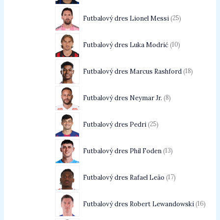
Futbalový dres Lionel Messi
25
Futbalový dres Luka Modrić
10
Futbalový dres Marcus Rashford
18
Futbalový dres Neymar Jr.
8
Futbalový dres Pedri
25
Futbalový dres Phil Foden
13
Futbalový dres Rafael Leão
17
Futbalový dres Robert Lewandowski
16