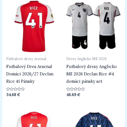
Futbalové dresy Arsenal
Dresy Anglicko MS 2026
Futbalový Dres Arsenal
Futbalový dresy Anglicko
Domáci 2026/27 Declan
MS 2026 Declan Rice #4
Rice 41 Pánsky
domáci pánsky set
Hodnotenie
Hodnotenie
34.68
€
46.69
€
0
0
z
z
5
5