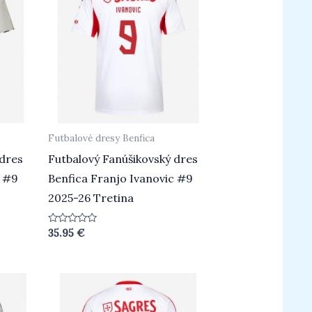
Futbalové dresy Benfica
 dres
Futbalový Fanúšikovský dres
c #9
Benfica Franjo Ivanovic #9
2025-26 Tretina
Hodnotenie
35.95
€
0
z
5