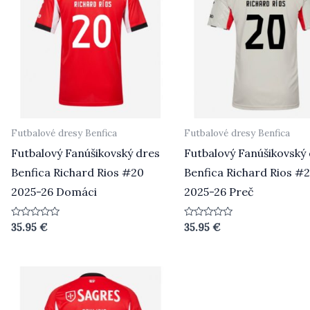
Futbalové dresy Benfica
Futbalové dresy Benfica
Futbalový Fanúšikovský dres
Futbalový Fanúšikovský
Benfica Richard Rios #20
Benfica Richard Rios #
2025-26 Domáci
2025-26 Preč
Hodnotenie
Hodnotenie
35.95
€
35.95
€
0
0
z
z
5
5