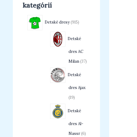
kategórií
Detské dresy
915
Detské
dres AC
Milan
37
Detské
dres Ajax
19
Detské
dres Al-
Nassr
6