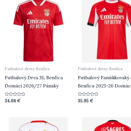
Futbalové dresy Benfica
Futbalové dresy Benfica
Futbalový Dres SL Benfica
Futbalový Fanúšikovský
Domáci 2026/27 Pánsky
Benfica 2025-26 Domác
Hodnotenie
Hodnotenie
34.68
€
35.95
€
0
0
z
z
5
5