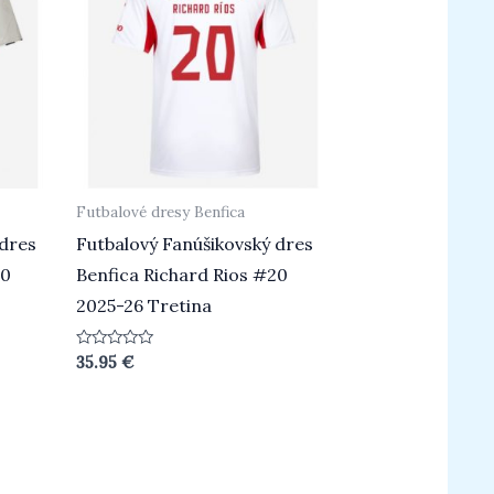
Futbalové dresy Benfica
 dres
Futbalový Fanúšikovský dres
20
Benfica Richard Rios #20
2025-26 Tretina
Hodnotenie
35.95
€
0
z
5