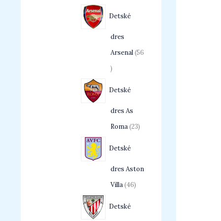
Detské
dres
Arsenal
56
Detské
dres As
Roma
23
Detské
dres Aston
Villa
46
Detské