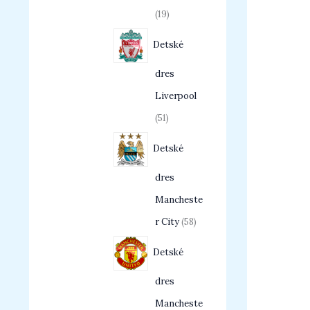
19
Detské
dres
Liverpool
51
Detské
dres
Mancheste
r City
58
Detské
dres
Mancheste