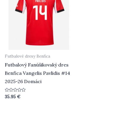
Futbalové dresy Benfica
Futbalový Fanúšikovský dres
Benfica Vangelis Pavlidis #14
2025-26 Domáci
Hodnotenie
35.95
€
0
z
5