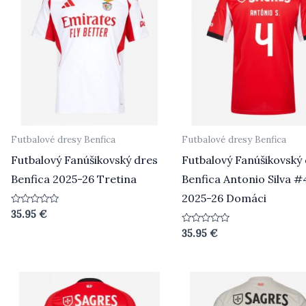
Futbalové dresy Benfica
Futbalové dresy Benfica
Futbalový Fanúšikovský dres
Futbalový Fanúšikovský
Benfica 2025-26 Tretina
Benfica Antonio Silva #
2025-26 Domáci
Hodnotenie
35.95
€
0
z
Hodnotenie
35.95
€
5
0
z
5