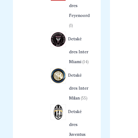
dres
Feyenoord
1
Detské
dres Inter
Miami
14
Detské
dres Inter
Milan
55
Detské
dres
Juventus