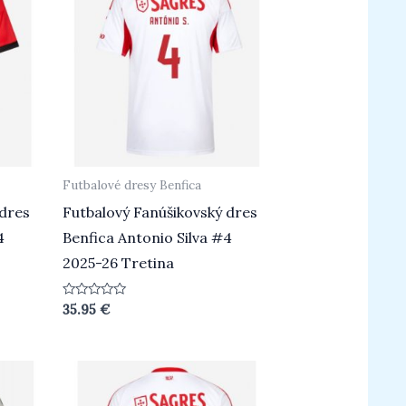
Futbalové dresy Benfica
 dres
Futbalový Fanúšikovský dres
4
Benfica Antonio Silva #4
2025-26 Tretina
Hodnotenie
35.95
€
0
z
5