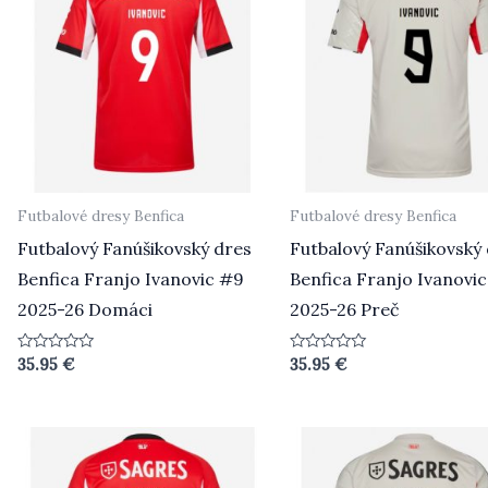
Futbalové dresy Benfica
Futbalové dresy Benfica
Futbalový Fanúšikovský dres
Futbalový Fanúšikovský
Benfica Franjo Ivanovic #9
Benfica Franjo Ivanovi
2025-26 Domáci
2025-26 Preč
Hodnotenie
Hodnotenie
35.95
€
35.95
€
0
0
z
z
5
5