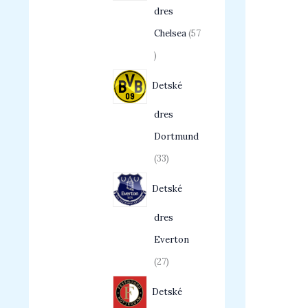
dres
Chelsea
57
Detské
dres
Dortmund
33
Detské
dres
Everton
27
Detské