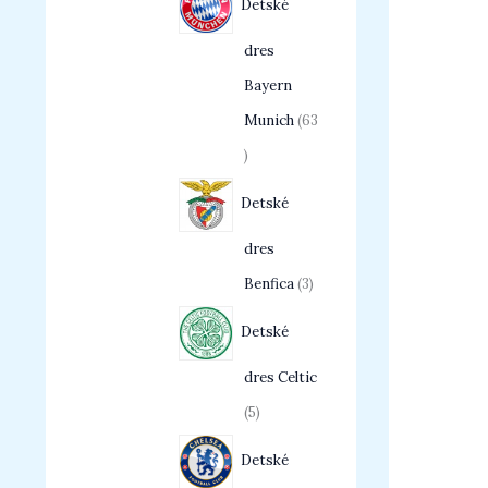
Detské
dres
Bayern
Munich
63
Detské
dres
Benfica
3
Detské
dres Celtic
5
Detské