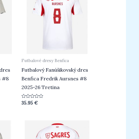
Futbalové dresy Benfica
 dres
Futbalový Fanúšikovský dres
s #8
Benfica Fredrik Aursnes #8
2025-26 Tretina
Hodnotenie
35.95
€
0
z
5