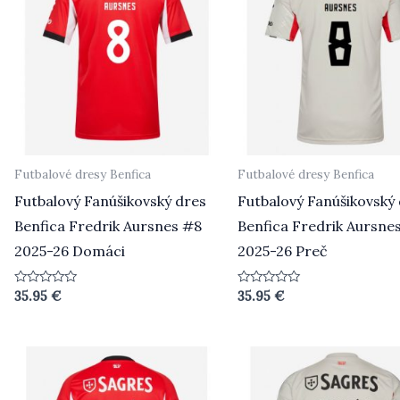
Futbalové dresy Benfica
Futbalové dresy Benfica
Futbalový Fanúšikovský dres
Futbalový Fanúšikovský
Benfica Fredrik Aursnes #8
Benfica Fredrik Aursne
2025-26 Domáci
2025-26 Preč
Hodnotenie
Hodnotenie
35.95
€
35.95
€
0
0
z
z
5
5