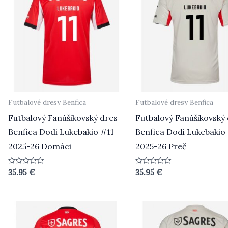
Futbalové dresy Benfica
Futbalové dresy Benfica
Futbalový Fanúšikovský dres
Futbalový Fanúšikovský
Benfica Dodi Lukebakio #11
Benfica Dodi Lukebakio
2025-26 Domáci
2025-26 Preč
Hodnotenie
Hodnotenie
35.95
€
35.95
€
0
0
z
z
5
5