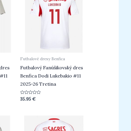
Futbalové dresy Benfica
 dres
Futbalový Fanúšikovský dres
 #11
Benfica Dodi Lukebakio #11
2025-26 Tretina
Hodnotenie
35.95
€
0
z
5