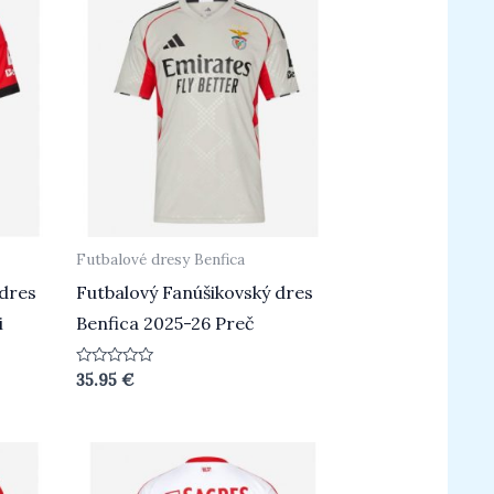
Futbalové dresy Benfica
 dres
Futbalový Fanúšikovský dres
i
Benfica 2025-26 Preč
Hodnotenie
35.95
€
0
z
5