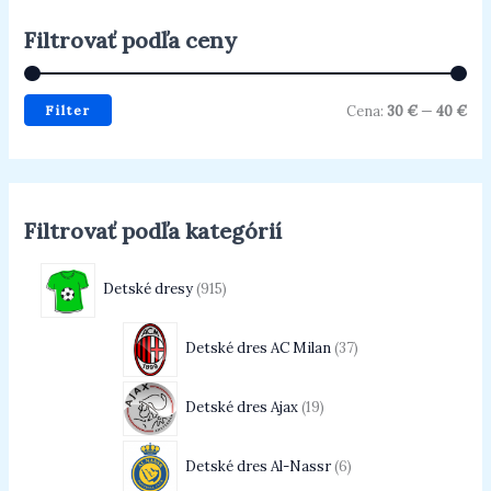
Filtrovať podľa ceny
Filter
Cena:
30 €
—
40 €
Filtrovať podľa kategórií
Detské dresy
915
Detské dres AC Milan
37
Detské dres Ajax
19
Detské dres Al-Nassr
6