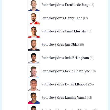
Futbalový dres Frenkie de Jong
13
Futbalový dres Harry Kane
17
Futbalový dres Jamal Musiala
13
Futbalový dres Jan Oblak
0
Futbalový dres Jude Bellingham
21
Futbalový dres Kevin De Bruyne
10
Futbalový dres Kylian Mbappé
24
Futbalový dres Lamine Yamal
41