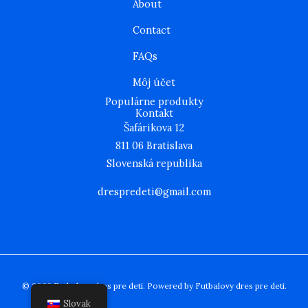
About
a
k
m
Contact
FAQs
Môj účet
Populárne produkty
Kontakt
Šafárikova 12
811 06 Bratislava
Slovenská republika
drespredeti@gmail.com
© 2026 Futbalovy dres pre deti. Powered by Futbalovy dres pre deti.
Slovak