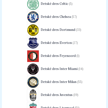
Detské dres Celtic
5
Detské dres Chelsea
57
Detské dres Dortmund
33
Detské dres Everton
27
Detské dres Feyenoord
1
Detské dres Inter Miami
14
Detské dres Inter Milan
55
Detské dres Juventus
19
Detské dres Liverpool
51