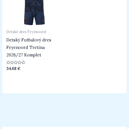
Detské dres Feyenoord
Detský Futbalový dres
Feyenoord Tretina
2026/27 Komplet
Hodnotenie
34.68
€
0
z
5