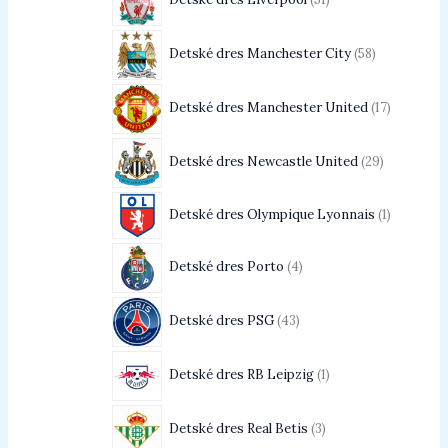
Detské dres Manchester City
58
Detské dres Manchester United
17
Detské dres Newcastle United
29
Detské dres Olympique Lyonnais
1
Detské dres Porto
4
Detské dres PSG
43
Detské dres RB Leipzig
1
Detské dres Real Betis
3