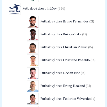
Futbalové dresy hráčov
446
Futbalový dres Bruno Fernandes
21
Futbalový dres Bukayo Saka
17
Futbalový dres Christian Pulisic
15
Futbalový dres Cristiano Ronaldo
14
Futbalový dres Declan Rice
18
Futbalový dres Erling Haaland
23
Futbalový dres Federico Valverde
14