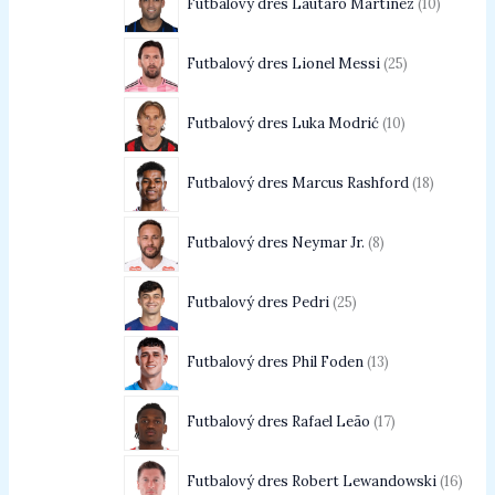
Futbalový dres Lautaro Martínez
10
Futbalový dres Lionel Messi
25
Futbalový dres Luka Modrić
10
Futbalový dres Marcus Rashford
18
Futbalový dres Neymar Jr.
8
Futbalový dres Pedri
25
Futbalový dres Phil Foden
13
Futbalový dres Rafael Leão
17
Futbalový dres Robert Lewandowski
16