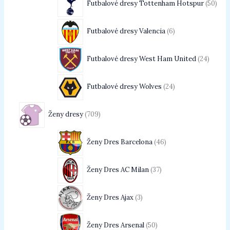
Futbalové dresy Tottenham Hotspur
50
Futbalové dresy Valencia
6
Futbalové dresy West Ham United
24
Futbalové dresy Wolves
24
Ženy dresy
709
Ženy Dres Barcelona
46
Ženy Dres AC Milan
37
Ženy Dres Ajax
3
Ženy Dres Arsenal
50