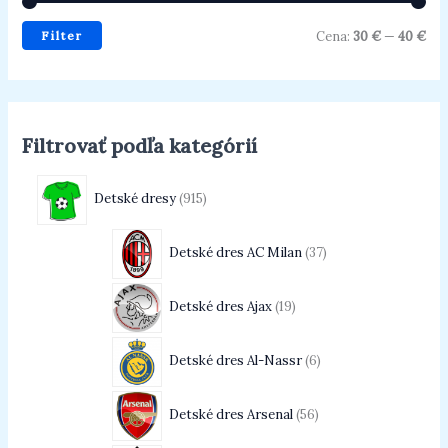
Filter
Cena:
30 €
—
40 €
Filtrovať podľa kategórií
Detské dresy
915
Detské dres AC Milan
37
Detské dres Ajax
19
Detské dres Al-Nassr
6
Detské dres Arsenal
56