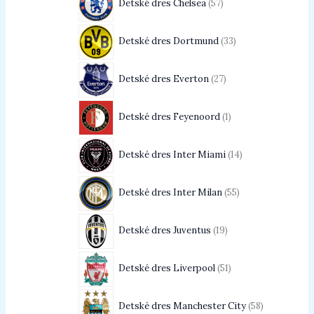
Detské dres Chelsea
57
Detské dres Dortmund
33
Detské dres Everton
27
Detské dres Feyenoord
1
Detské dres Inter Miami
14
Detské dres Inter Milan
55
Detské dres Juventus
19
Detské dres Liverpool
51
Detské dres Manchester City
58