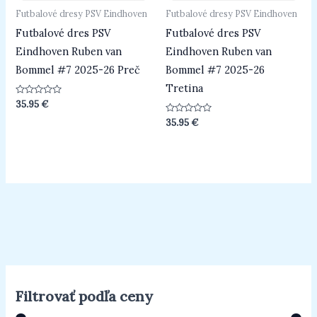
Futbalové dresy PSV Eindhoven
Futbalové dresy PSV Eindhoven
Futbalové dres PSV
Futbalové dres PSV
Eindhoven Ruben van
Eindhoven Ruben van
Bommel #7 2025-26 Preč
Bommel #7 2025-26
Tretina
Hodnotenie
35.95
€
0
z
Hodnotenie
35.95
€
5
0
z
5
Filtrovať podľa ceny