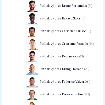
Futbalový dres Bruno Fernandes
21
Futbalový dres Bukayo Saka
17
Futbalový dres Christian Pulisic
15
Futbalový dres Cristiano Ronaldo
14
Futbalový dres Declan Rice
18
Futbalový dres Erling Haaland
23
Futbalový dres Federico Valverde
14
Futbalový dres Frenkie de Jong
13