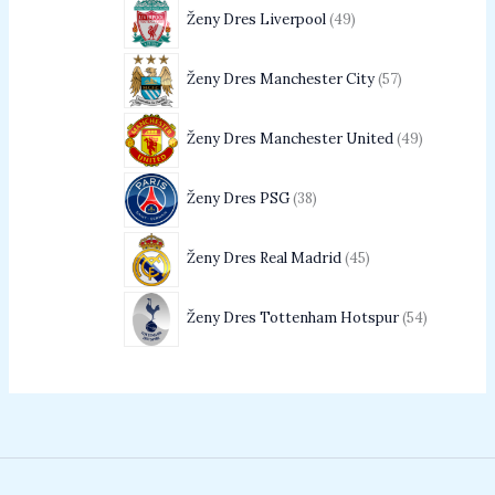
Ženy Dres Liverpool
49
Ženy Dres Manchester City
57
Ženy Dres Manchester United
49
Ženy Dres PSG
38
Ženy Dres Real Madrid
45
Ženy Dres Tottenham Hotspur
54