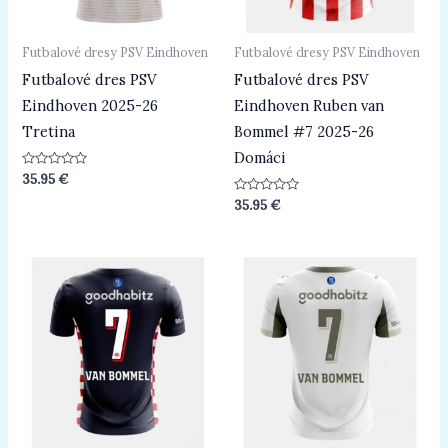
Futbalové dresy PSV Eindhoven
Futbalové dresy PSV Eindhoven
Futbalové dres PSV
Futbalové dres PSV
Eindhoven 2025-26
Eindhoven Ruben van
Tretina
Bommel #7 2025-26
Domáci
Hodnotenie
35.95
€
0
z
Hodnotenie
35.95
€
5
0
z
5