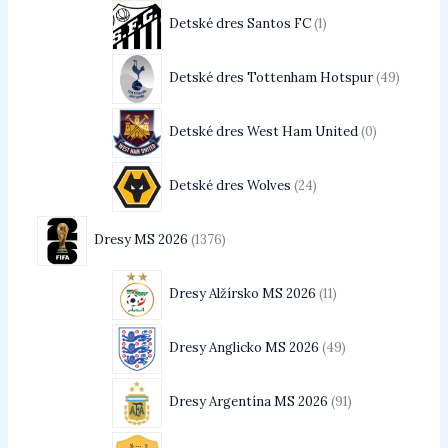
Detské dres Santos FC
1
Detské dres Tottenham Hotspur
49
Detské dres West Ham United
0
Detské dres Wolves
24
Dresy MS 2026
1376
Dresy Alžírsko MS 2026
11
Dresy Anglicko MS 2026
49
Dresy Argentína MS 2026
91