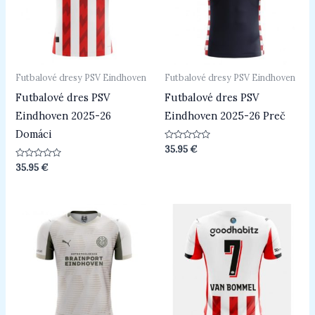
Futbalové dresy PSV Eindhoven
Futbalové dresy PSV Eindhoven
Futbalové dres PSV
Futbalové dres PSV
Eindhoven 2025-26
Eindhoven 2025-26 Preč
Domáci
Hodnotenie
35.95
€
0
z
Hodnotenie
35.95
€
5
0
z
5