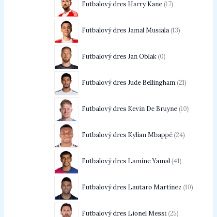
Futbalový dres Harry Kane
17
Futbalový dres Jamal Musiala
13
Futbalový dres Jan Oblak
0
Futbalový dres Jude Bellingham
21
Futbalový dres Kevin De Bruyne
10
Futbalový dres Kylian Mbappé
24
Futbalový dres Lamine Yamal
41
Futbalový dres Lautaro Martínez
10
Futbalový dres Lionel Messi
25