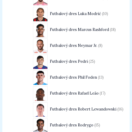
Futbalový dres Luka Modrić
10
Futbalový dres Marcus Rashford
18
Futbalový dres Neymar Jr.
8
Futbalový dres Pedri
25
Futbalový dres Phil Foden
13
Futbalový dres Rafael Leão
17
Futbalový dres Robert Lewandowski
16
Futbalový dres Rodrygo
15