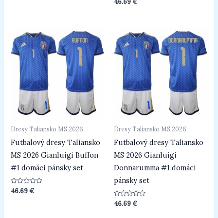
Hodnotenie
46.69
€
5
0
z
5
Dresy Taliansko MS 2026
Dresy Taliansko MS 2026
Futbalový dresy Taliansko
Futbalový dresy Taliansko
MS 2026 Gianluigi Buffon
MS 2026 Gianluigi
#1 domáci pánsky set
Donnarumma #1 domáci
pánsky set
Hodnotenie
46.69
€
0
z
Hodnotenie
46.69
€
5
0
z