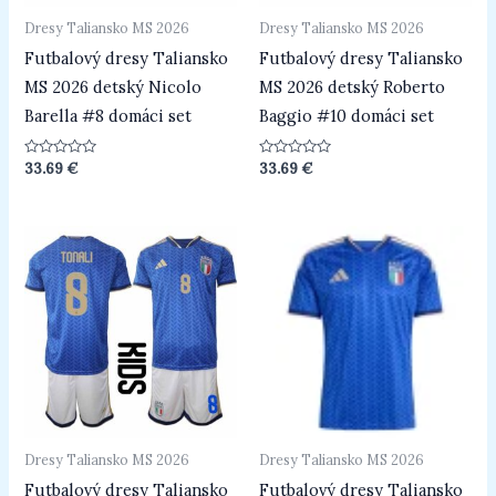
Dresy Taliansko MS 2026
Dresy Taliansko MS 2026
Futbalový dresy Taliansko
Futbalový dresy Taliansko
MS 2026 detský Nicolo
MS 2026 detský Roberto
Barella #8 domáci set
Baggio #10 domáci set
Hodnotenie
Hodnotenie
33.69
€
33.69
€
0
0
z
z
5
5
Dresy Taliansko MS 2026
Dresy Taliansko MS 2026
Futbalový dresy Taliansko
Futbalový dresy Taliansko