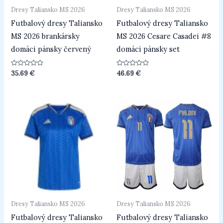
Dresy Taliansko MS 2026
Dresy Taliansko MS 2026
Futbalový dresy Taliansko
Futbalový dresy Taliansko
MS 2026 brankársky
MS 2026 Cesare Casadei #8
domáci pánsky červený
domáci pánsky set
Hodnotenie
Hodnotenie
35.69
€
46.69
€
0
0
z
z
5
5
Dresy Taliansko MS 2026
Dresy Taliansko MS 2026
Futbalový dresy Taliansko
Futbalový dresy Taliansko