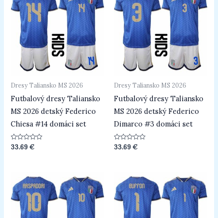
Dresy Taliansko MS 2026
Dresy Taliansko MS 2026
Futbalový dresy Taliansko
Futbalový dresy Taliansko
MS 2026 detský Federico
MS 2026 detský Federico
Chiesa #14 domáci set
Dimarco #3 domáci set
Hodnotenie
Hodnotenie
33.69
€
33.69
€
0
0
z
z
5
5