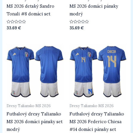
MS 2026 detský Sandro
MS 2026 domáci pánsky
Tonali #8 domáci set
modrý
Hodnotenie
Hodnotenie
33.69
€
35.69
€
0
0
z
z
5
5
Dresy Taliansko MS 2026
Dresy Taliansko MS 2026
Futbalový dresy Taliansko
Futbalový dresy Taliansko
MS 2026 domáci pánsky set
MS 2026 Federico Chiesa
modrý
#14 domáci pánsky set