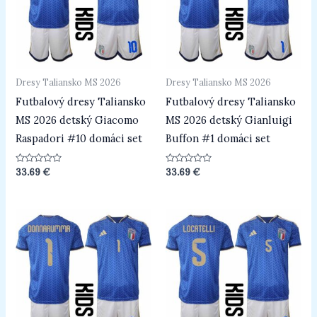
Dresy Taliansko MS 2026
Dresy Taliansko MS 2026
Futbalový dresy Taliansko
Futbalový dresy Taliansko
MS 2026 detský Giacomo
MS 2026 detský Gianluigi
Raspadori #10 domáci set
Buffon #1 domáci set
Hodnotenie
Hodnotenie
33.69
€
33.69
€
0
0
z
z
5
5