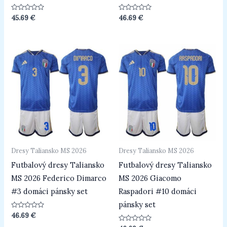
Hodnotenie
Hodnotenie
45.69
€
46.69
€
0
0
z
z
5
5
Dresy Taliansko MS 2026
Dresy Taliansko MS 2026
Futbalový dresy Taliansko
Futbalový dresy Taliansko
MS 2026 Federico Dimarco
MS 2026 Giacomo
#3 domáci pánsky set
Raspadori #10 domáci
pánsky set
Hodnotenie
46.69
€
0
z