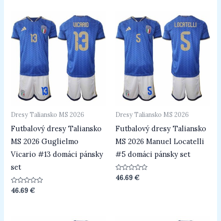
5
Dresy Taliansko MS 2026
Dresy Taliansko MS 2026
Futbalový dresy Taliansko
Futbalový dresy Taliansko
MS 2026 Guglielmo
MS 2026 Manuel Locatelli
Vicario #13 domáci pánsky
#5 domáci pánsky set
set
Hodnotenie
46.69
€
0
z
Hodnotenie
46.69
€
5
0
z
5