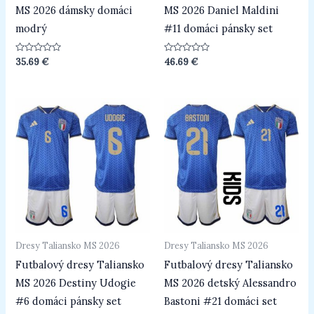
MS 2026 dámsky domáci
MS 2026 Daniel Maldini
modrý
#11 domáci pánsky set
Hodnotenie
Hodnotenie
35.69
€
46.69
€
0
0
z
z
5
5
Dresy Taliansko MS 2026
Dresy Taliansko MS 2026
Futbalový dresy Taliansko
Futbalový dresy Taliansko
MS 2026 Destiny Udogie
MS 2026 detský Alessandro
#6 domáci pánsky set
Bastoni #21 domáci set