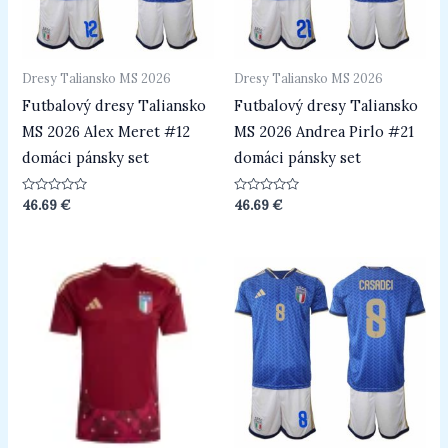
Dresy Taliansko MS 2026
Dresy Taliansko MS 2026
Futbalový dresy Taliansko
Futbalový dresy Taliansko
MS 2026 Alex Meret #12
MS 2026 Andrea Pirlo #21
domáci pánsky set
domáci pánsky set
Hodnotenie
Hodnotenie
46.69
€
46.69
€
0
0
z
z
5
5