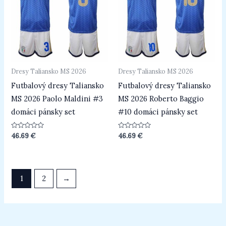
Dresy Taliansko MS 2026
Dresy Taliansko MS 2026
Futbalový dresy Taliansko
Futbalový dresy Taliansko
MS 2026 Paolo Maldini #3
MS 2026 Roberto Baggio
domáci pánsky set
#10 domáci pánsky set
Hodnotenie
Hodnotenie
46.69
€
46.69
€
0
0
z
z
5
5
1
2
→