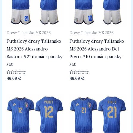
Dresy Taliansko MS 2026
Dresy Taliansko MS 2026
Futbalový dresy Taliansko
Futbalový dresy Taliansko
MS 2026 Alessandro
MS 2026 Alessandro Del
Bastoni #21 domáci pánsky
Piero #10 domáci pánsky
set
set
Hodnotenie
Hodnotenie
46.69
€
46.69
€
0
0
z
z
5
5