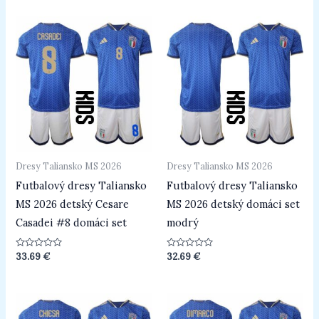
5
5
Dresy Taliansko MS 2026
Dresy Taliansko MS 2026
Futbalový dresy Taliansko
Futbalový dresy Taliansko
MS 2026 detský Cesare
MS 2026 detský domáci set
Casadei #8 domáci set
modrý
Hodnotenie
Hodnotenie
33.69
€
32.69
€
0
0
z
z
5
5