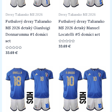
Dresy Taliansko MS 2026
Dresy Taliansko MS 2026
Futbalový dresy Taliansko
Futbalový dresy Taliansko
MS 2026 detský Gianluigi
MS 2026 detský Manuel
Donnarumma #1 domáci
Locatelli #5 domáci set
set
Hodnotenie
33.69
€
0
z
Hodnotenie
33.69
€
5
0
z
5