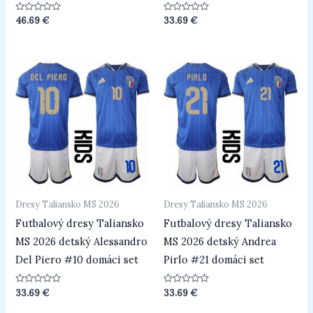
Hodnotenie
Hodnotenie
46.69
€
33.69
€
0
0
z
z
5
5
Dresy Taliansko MS 2026
Dresy Taliansko MS 2026
Futbalový dresy Taliansko
Futbalový dresy Taliansko
MS 2026 detský Alessandro
MS 2026 detský Andrea
Del Piero #10 domáci set
Pirlo #21 domáci set
Hodnotenie
Hodnotenie
33.69
€
33.69
€
0
0
z
z