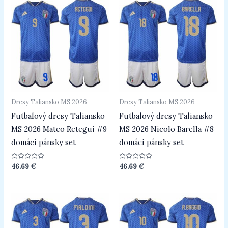
Dresy Taliansko MS 2026
Dresy Taliansko MS 2026
Futbalový dresy Taliansko
Futbalový dresy Taliansko
MS 2026 Mateo Retegui #9
MS 2026 Nicolo Barella #8
domáci pánsky set
domáci pánsky set
Hodnotenie
Hodnotenie
46.69
€
46.69
€
0
0
z
z
5
5