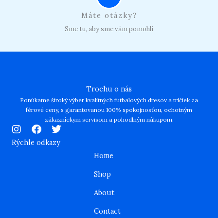
Máte otázky?
Sme tu, aby sme vám pomohli
Trochu o nás
Ponúkame široký výber kvalitných futbalových dresov a tričiek za
férové ceny, s garantovanou 100% spokojnosťou, ochotným
zákazníckym servisom a pohodlným nákupom.
I
F
T
n
a
w
Rýchle odkazy
s
c
i
Home
t
e
t
a
b
t
Shop
g
o
e
r
o
r
About
a
k
m
Contact