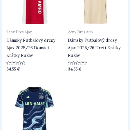
Ženy Dres Ajax
Ženy Dres Ajax
Dámsky Futbalový dresy
Dámsky Futbalový dresy
Ajax 2025/26 Domáci
Ajax 2025/26 Tretí Krátky
Krátky Rukáv
Rukáv
Hodnotenie
Hodnotenie
34.55
€
34.55
€
0
0
z
z
5
5