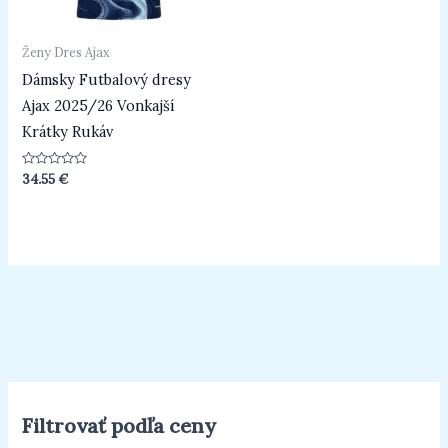
Ženy Dres Ajax
Dámsky Futbalový dresy
Ajax 2025/26 Vonkajší
Krátky Rukáv
Hodnotenie
34.55
€
0
z
5
Filtrovať podľa ceny