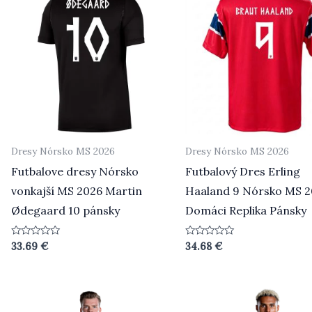
Dresy Nórsko MS 2026
Dresy Nórsko MS 2026
Futbalove dresy Nórsko
Futbalový Dres Erling
vonkajší MS 2026 Martin
Haaland 9 Nórsko MS 
Ødegaard 10 pánsky
Domáci Replika Pánsky
Hodnotenie
Hodnotenie
33.69
€
34.68
€
0
0
z
z
5
5