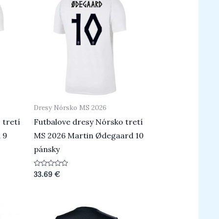
Dresy Nórsko MS 2026
 tretí
Futbalove dresy Nórsko tretí
 9
MS 2026 Martin Ødegaard 10
pánsky
Hodnotenie
33.69
€
0
z
5