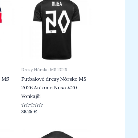
Dresy Nórsko MS 2026
o MS
Futbalové dresy Nórsko MS
2026 Antonio Nusa #20
Vonkajší
Hodnotenie
38.25
€
0
z
5