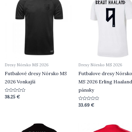
Dresy Nórsko MS 2026
Dresy Nórsko MS 2026
Futbalové dresy Nórsko MS
Futbalove dresy Nórsko
2026 Vonkajší
MS 2026 Erling Haaland
pánsky
Hodnotenie
38.25
€
0
z
Hodnotenie
33.69
€
5
0
z
5