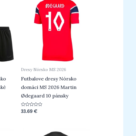
Dresy Nórsko MS 2026
sko
Futbalove dresy Nórsko
ské
domáci MS 2026 Martin
Ødegaard 10 pánsky
Hodnotenie
33.69
€
0
z
5