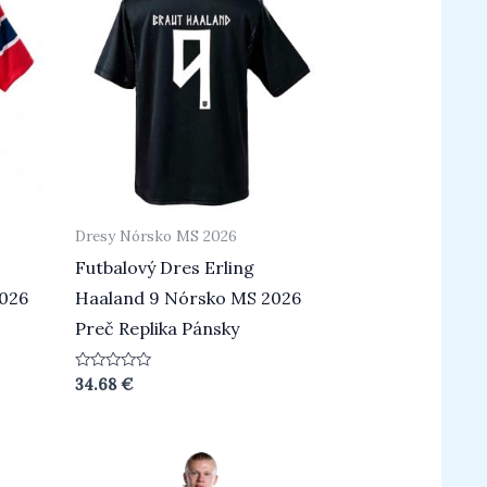
Dresy Nórsko MS 2026
Futbalový Dres Erling
2026
Haaland 9 Nórsko MS 2026
Preč Replika Pánsky
Hodnotenie
34.68
€
0
z
5