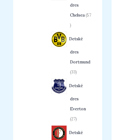
dres
Chelsea
57
Detské
dres
Dortmund
33
Detské
dres
Everton
27
Detské