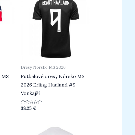
Dresy Nórsko MS 2026
o MS
Futbalové dresy Nórsko MS
9
2026 Erling Haaland #9
Vonkajší
Hodnotenie
38.25
€
0
z
5