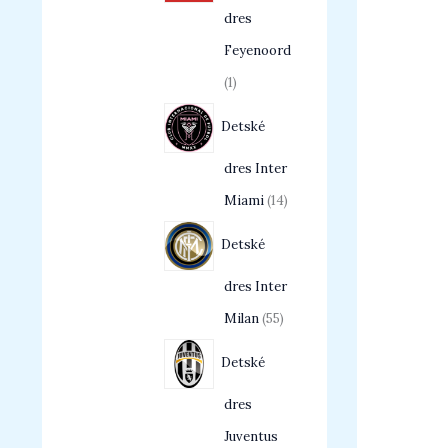
dres
Feyenoord
1
Detské
dres Inter
Miami
14
Detské
dres Inter
Milan
55
Detské
dres
Juventus