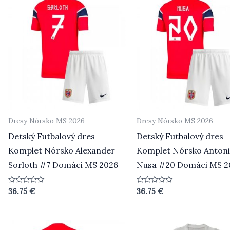
Dresy Nórsko MS 2026
Dresy Nórsko MS 2026
Detský Futbalový dres
Detský Futbalový dres
Komplet Nórsko Alexander
Komplet Nórsko Anton
Sorloth #7 Domáci MS 2026
Nusa #20 Domáci MS 2
Hodnotenie
Hodnotenie
36.75
€
36.75
€
0
0
z
z
5
5