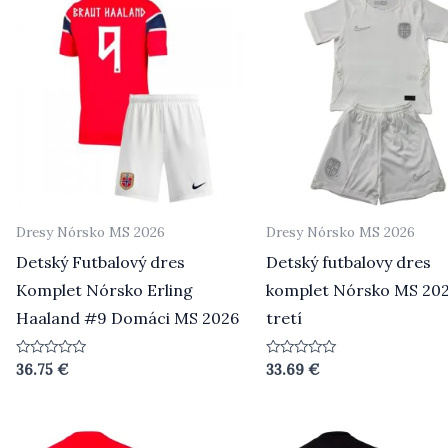
Dresy Nórsko MS 2026
Dresy Nórsko MS 2026
Detský Futbalový dres
Detský futbalovy dres
Komplet Nórsko Erling
komplet Nórsko MS 20
Haaland #9 Domáci MS 2026
tretí
Hodnotenie
Hodnotenie
36.75
€
33.69
€
0
0
z
z
5
5