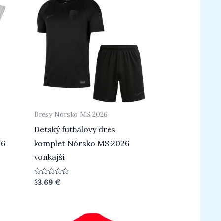
Dresy Nórsko MS 2026
Detský futbalovy dres
26
komplet Nórsko MS 2026
vonkajší
Hodnotenie
33.69
€
0
z
5