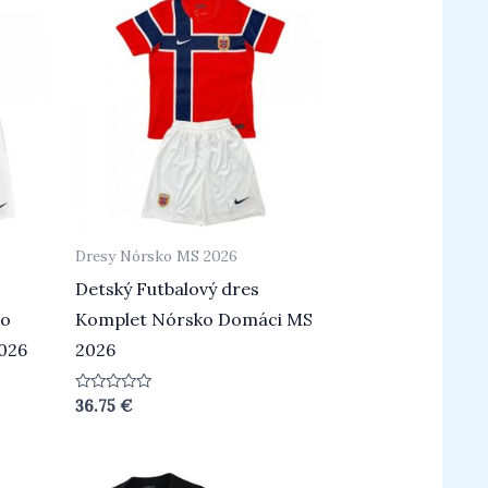
Dresy Nórsko MS 2026
Detský Futbalový dres
io
Komplet Nórsko Domáci MS
026
2026
Hodnotenie
36.75
€
0
z
5