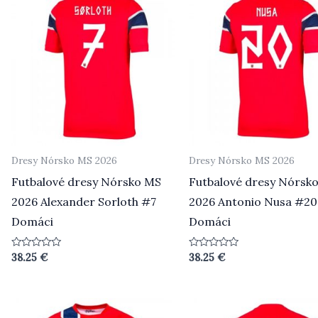
Dresy Nórsko MS 2026
Dresy Nórsko MS 2026
Futbalové dresy Nórsko MS
Futbalové dresy Nórsk
2026 Alexander Sorloth #7
2026 Antonio Nusa #20
Domáci
Domáci
Hodnotenie
Hodnotenie
38.25
€
38.25
€
0
0
z
z
5
5