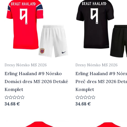
Dresy Nórsko MS 2026
Dresy Nórsko MS 2026
Erling Haaland #9 Nórsko
Erling Haaland #9 Nór
Domáci dres MS 2026 Detské
Preč dres MS 2026 Det
Komplet
Komplet
Hodnotenie
Hodnotenie
34.68
€
34.68
€
0
0
z
z
5
5