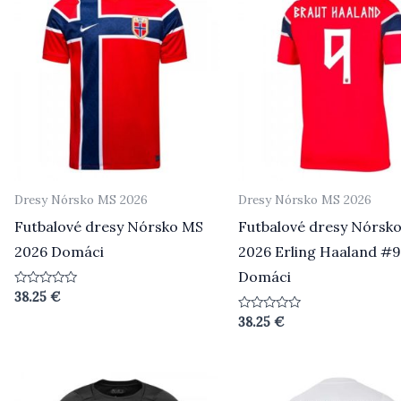
Dresy Nórsko MS 2026
Dresy Nórsko MS 2026
Futbalové dresy Nórsko MS
Futbalové dresy Nórsk
2026 Domáci
2026 Erling Haaland #
Domáci
Hodnotenie
38.25
€
0
z
Hodnotenie
38.25
€
5
0
z
5