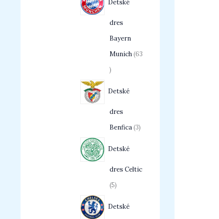
Detské
dres
Bayern
Munich
63
Detské
dres
Benfica
3
Detské
dres Celtic
5
Detské