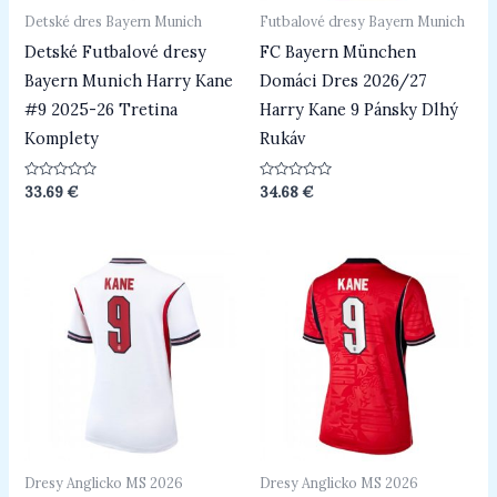
Detské dres Bayern Munich
Futbalové dresy Bayern Munich
Detské Futbalové dresy
FC Bayern München
Bayern Munich Harry Kane
Domáci Dres 2026/27
#9 2025-26 Tretina
Harry Kane 9 Pánsky Dlhý
Komplety
Rukáv
Hodnotenie
Hodnotenie
33.69
€
34.68
€
0
0
z
z
5
5
Dresy Anglicko MS 2026
Dresy Anglicko MS 2026