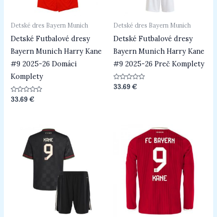
Detské dres Bayern Munich
Detské dres Bayern Munich
Detské Futbalové dresy
Detské Futbalové dresy
Bayern Munich Harry Kane
Bayern Munich Harry Kane
#9 2025-26 Domáci
#9 2025-26 Preč Komplety
Komplety
Hodnotenie
33.69
€
0
z
Hodnotenie
33.69
€
5
0
z
5