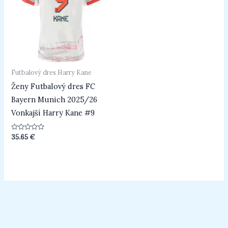
Futbalový dres Harry Kane
Ženy Futbalový dres FC
Bayern Munich 2025/26
Vonkajší Harry Kane #9
Hodnotenie
35.65
€
0
z
5