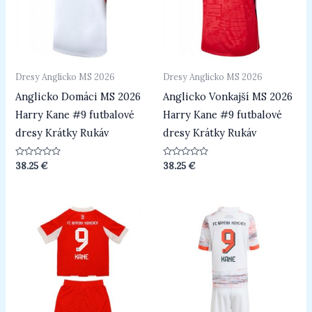
Dresy Anglicko MS 2026
Dresy Anglicko MS 2026
Anglicko Domáci MS 2026
Anglicko Vonkajší MS 2026
Harry Kane #9 futbalové
Harry Kane #9 futbalové
dresy Krátky Rukáv
dresy Krátky Rukáv
Hodnotenie
Hodnotenie
38.25
€
38.25
€
0
0
z
z
5
5