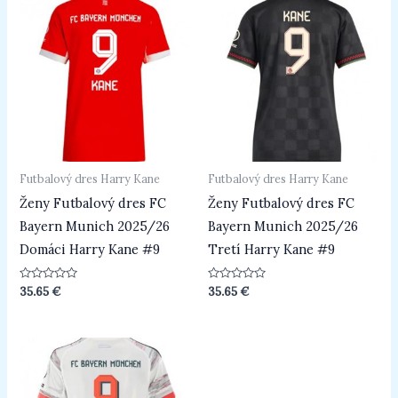
Futbalový dres Harry Kane
Futbalový dres Harry Kane
Ženy Futbalový dres FC
Ženy Futbalový dres FC
Bayern Munich 2025/26
Bayern Munich 2025/26
Domáci Harry Kane #9
Tretí Harry Kane #9
Hodnotenie
Hodnotenie
35.65
€
35.65
€
0
0
z
z
5
5