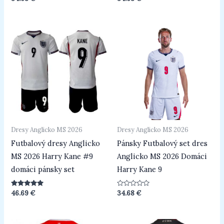
0
0
z
z
5
5
Dresy Anglicko MS 2026
Dresy Anglicko MS 2026
Futbalový dresy Anglicko
Pánsky Futbalový set dres
MS 2026 Harry Kane #9
Anglicko MS 2026 Domáci
domáci pánsky set
Harry Kane 9
Hodnotenie
Hodnotenie
46.69
€
34.68
€
5.00
0
z 5
z
5