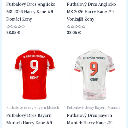
Futbalový Dres Anglicko
Futbalový Dres Anglicko
MS 2026 Harry Kane #9
MS 2026 Harry Kane #9
Domáci Ženy
Vonkajší Ženy
Hodnotenie
Hodnotenie
38.05
€
38.05
€
0
0
z
z
5
5
Futbalové dresy Bayern Munich
Futbalové dresy Bayern Munich
Futbalový Dres Bayern
Futbalový Dres Bayern
Munich Harry Kane #9
Munich Harry Kane #9