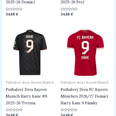
2025-26 Domáci
2025-26 Preč
Hodnotenie
Hodnotenie
34.68
€
34.68
€
0
0
z
z
5
5
Futbalové dresy Bayern Munich
Futbalové dresy Bayern Munich
Futbalový Dres Bayern
Futbalový Dres FC Bayern
Munich Harry Kane #9
München 2026/27 Domáci
2025-26 Tretina
Harry Kane 9 Pánsky
Hodnotenie
Hodnotenie
34.68
€
34.68
€