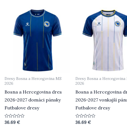
5
Dresy Bosna a Hercegovina MS
Dresy Bosna a Hercegovina
2026
2026
Bosna a Hercegovina dres
Bosna a Hercegovina d
2026-2027 domáci pánsky
2026-2027 vonkajší pán
Futbalove dresy
Futbalove dresy
Hodnotenie
Hodnotenie
36.69
€
36.69
€
0
0