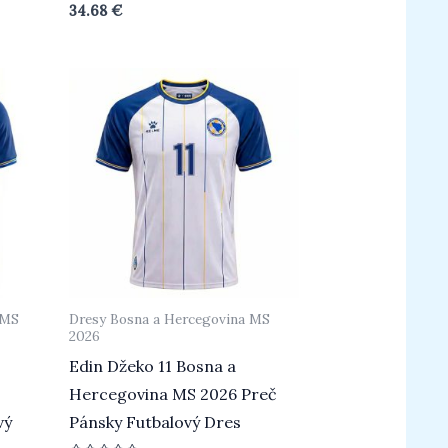
Hodnotenie
34.68
€
0
z
5
 MS
Dresy Bosna a Hercegovina MS
2026
Edin Džeko 11 Bosna a
Hercegovina MS 2026 Preč
vý
Pánsky Futbalový Dres