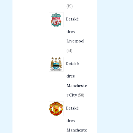
19
Detské
dres
Liverpool
51
Detské
dres
Mancheste
r City
58
Detské
dres
Mancheste