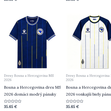
0
0
z
z
5
5
Dresy Bosna a Hercegovina MS
Dresy Bosna a Hercegovina
2026
2026
Bosna a Hercegovina dres MS
Bosna a Hercegovina d
2026 domáci modrý pánsky
2026 vonkajší biely pán
Hodnotenie
Hodnotenie
35.65
€
35.65
€
0
0