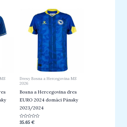
 MS
Dresy Bosna a Hercegovina MS
2026
res
Bosna a Hercegovina dres
sky
EURO 2024 domáci Pánsky
2023/2024
Hodnotenie
35.65
€
0