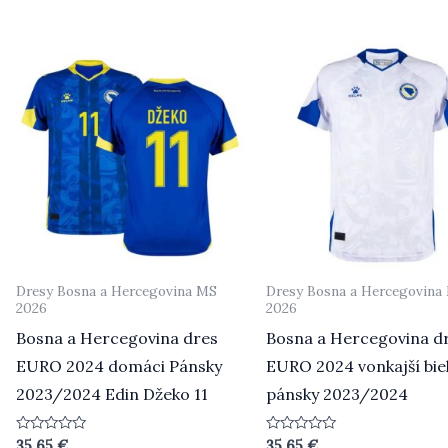
z
z
5
5
Dresy Bosna a Hercegovina MS
Dresy Bosna a Hercegovina
2026
2026
Bosna a Hercegovina dres
Bosna a Hercegovina d
EURO 2024 domáci Pánsky
EURO 2024 vonkajší bie
2023/2024 Edin Džeko 11
pánsky 2023/2024
Hodnotenie
Hodnotenie
35.65
€
35.65
€