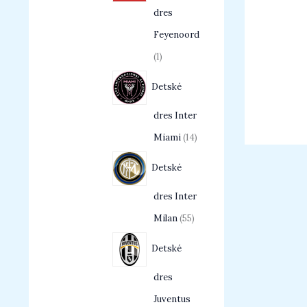
dres
Feyenoord
1
Detské
dres Inter
Miami
14
Detské
dres Inter
Milan
55
Detské
dres
Juventus