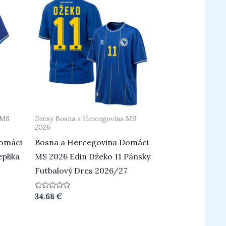
 MS
Dresy Bosna a Hercegovina MS
2026
Domáci
Bosna a Hercegovina Domáci
plika
MS 2026 Edin Džeko 11 Pánsky
Futbalový Dres 2026/27
Hodnotenie
34.68
€
0
z
5