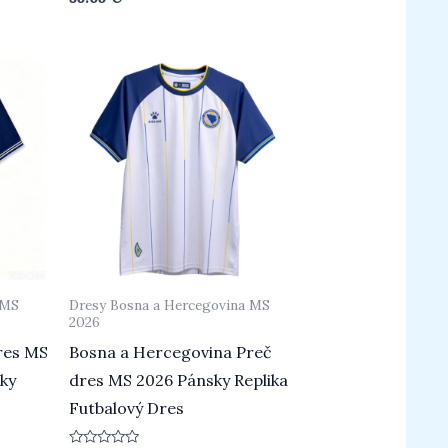
0
z
5
 MS
Dresy Bosna a Hercegovina MS
2026
res MS
Bosna a Hercegovina Preč
sky
dres MS 2026 Pánsky Replika
Futbalový Dres