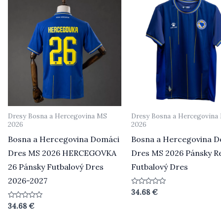
Dresy Bosna a Hercegovina MS
Dresy Bosna a Hercegovina
2026
2026
Bosna a Hercegovina Domáci
Bosna a Hercegovina 
Dres MS 2026 HERCEGOVKA
Dres MS 2026 Pánsky Re
26 Pánsky Futbalový Dres
Futbalový Dres
2026-2027
Hodnotenie
34.68
€
0
z
Hodnotenie
34.68
€
5
0
z