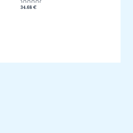
Hodnotenie
34.68
€
0
z
5