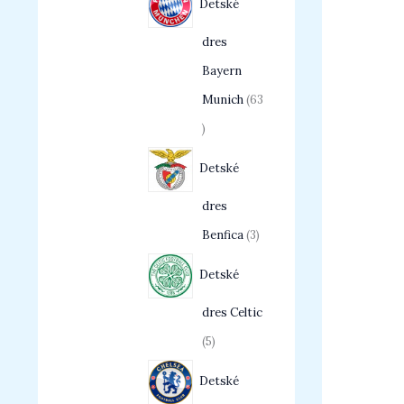
Detské
dres
Bayern
Munich
63
Detské
dres
Benfica
3
Detské
dres Celtic
5
Detské