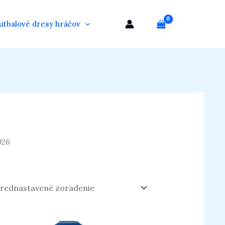
utbalové dresy hráčov
026