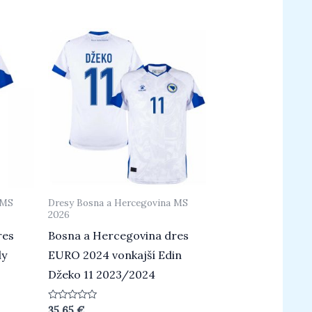
z
5
 MS
Dresy Bosna a Hercegovina MS
2026
res
Bosna a Hercegovina dres
ly
EURO 2024 vonkajší Edin
Džeko 11 2023/2024
Hodnotenie
35.65
€