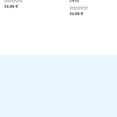
Dres
Hodnotenie
34.68
€
0
z
Hodnotenie
34.68
€
5
0
z
5