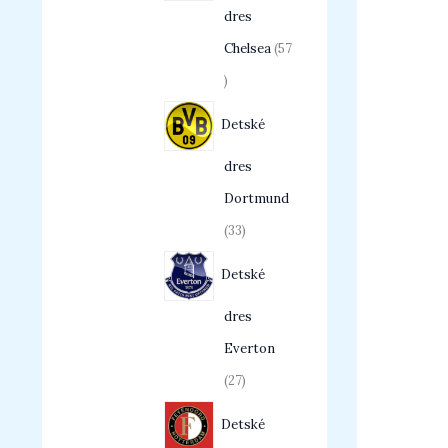
dres
Chelsea
57
Detské
dres
Dortmund
33
Detské
dres
Everton
27
Detské