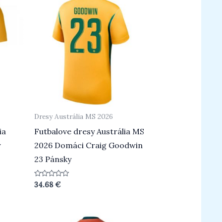
Dresy Austrália MS 2026
ia
Futbalove dresy Austrália MS
y
2026 Domáci Craig Goodwin
23 Pánsky
Hodnotenie
34.68
€
0
z
5