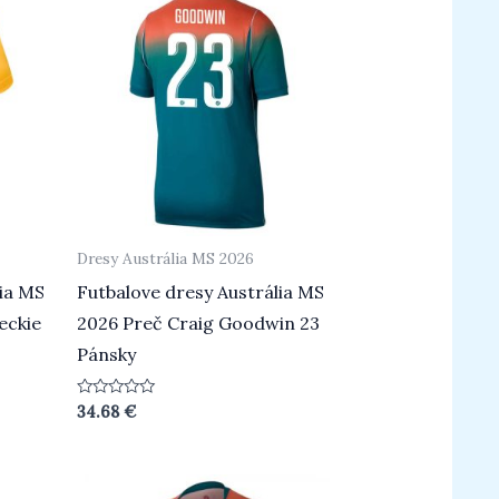
Dresy Austrália MS 2026
lia MS
Futbalove dresy Austrália MS
eckie
2026 Preč Craig Goodwin 23
Pánsky
Hodnotenie
34.68
€
0
z
5