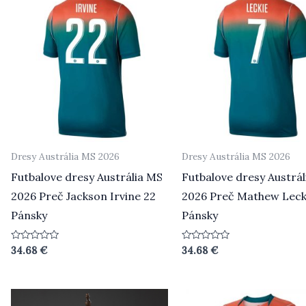
Dresy Austrália MS 2026
Dresy Austrália MS 2026
Futbalove dresy Austrália MS
Futbalove dresy Austrá
2026 Preč Jackson Irvine 22
2026 Preč Mathew Leck
Pánsky
Pánsky
Hodnotenie
Hodnotenie
34.68
€
34.68
€
0
0
z
z
5
5