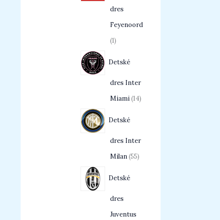
dres
Feyenoord
1
Detské
dres Inter
Miami
14
Detské
dres Inter
Milan
55
Detské
dres
Juventus