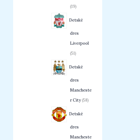
19
Detské
dres
Liverpool
51
Detské
dres
Mancheste
r City
58
Detské
dres
Mancheste