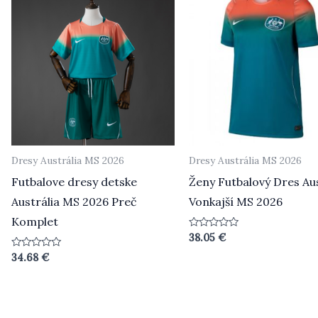
Dresy Austrália MS 2026
Dresy Austrália MS 2026
Futbalove dresy detske
Ženy Futbalový Dres Aus
Austrália MS 2026 Preč
Vonkajší MS 2026
Komplet
Hodnotenie
38.05
€
0
z
Hodnotenie
34.68
€
5
0
z
5