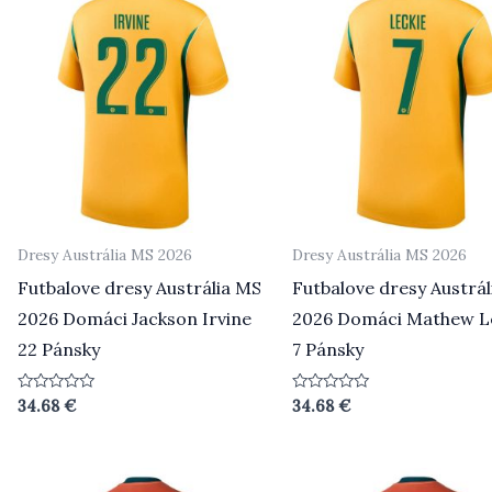
Dresy Austrália MS 2026
Dresy Austrália MS 2026
Futbalove dresy Austrália MS
Futbalove dresy Austrá
2026 Domáci Jackson Irvine
2026 Domáci Mathew L
22 Pánsky
7 Pánsky
Hodnotenie
Hodnotenie
34.68
€
34.68
€
0
0
z
z
5
5