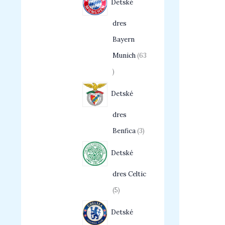
Detské
dres
Bayern
Munich
63
Detské
dres
Benfica
3
Detské
dres Celtic
5
Detské