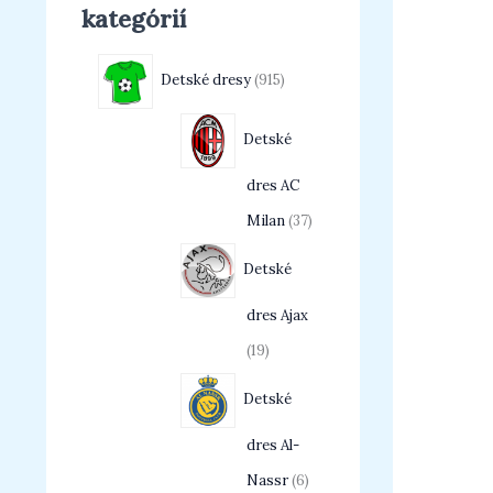
kategórií
Detské dresy
915
Detské
dres AC
Milan
37
Detské
dres Ajax
19
Detské
dres Al-
Nassr
6