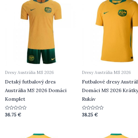
Dresy Austrália MS 2026
Dresy Austrália MS 2026
Detský futbalový dres
Futbalové dresy Austrál
Austrália MS 2026 Domáci
Domáci MS 2026 Krátk
Komplet
Rukáv
Hodnotenie
Hodnotenie
36.75
€
38.25
€
0
0
z
z
5
5