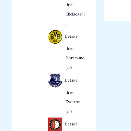
dres
Chelsea
57
Detské
dres
Dortmund
33
Detské
dres
Everton
27
Detské