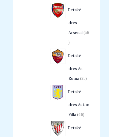
Detské
dres
Arsenal
56
Detské
dres As
Roma
23
Detské
dres Aston
Villa
46
Detské