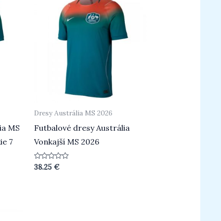
Dresy Austrália MS 2026
lia MS
Futbalové dresy Austrália
ie 7
Vonkajší MS 2026
Hodnotenie
38.25
€
0
z
5