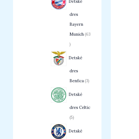
Detské
dres
Bayern
Munich
63
Detské
dres
Benfica
3
Detské
dres Celtic
5
Detské