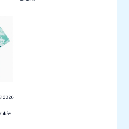
0
z
5
S 2026
Rukáv