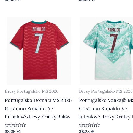
0
0
z
z
5
5
Dresy Portugalsko MS 2026
Dresy Portugalsko MS 2026
Portugalsko Domáci MS 2026
Portugalsko Vonkajší M
Cristiano Ronaldo #7
Cristiano Ronaldo #7
futbalové dresy Krátky Rukáv
futbalové dresy Krátky 
Hodnotenie
Hodnotenie
38.25
€
38.25
€