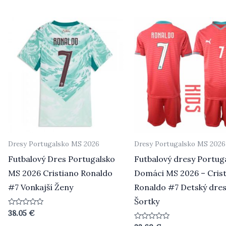
z 5
Dresy Portugalsko MS 2026
Dresy Portugalsko MS 2026
Futbalový Dres Portugalsko
Futbalový dresy Portug
MS 2026 Cristiano Ronaldo
Domáci MS 2026 – Cris
#7 Vonkajší Ženy
Ronaldo #7 Detský dres
Šortky
Hodnotenie
38.05
€
0
z
Hodnotenie