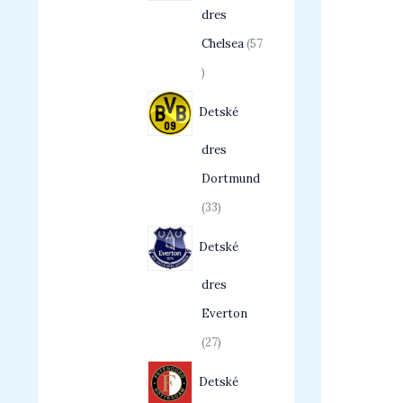
dres
Chelsea
57
Detské
dres
Dortmund
33
Detské
dres
Everton
27
Detské