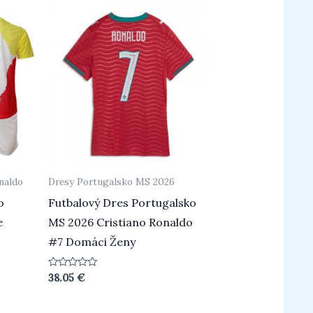
naldo
Dresy Portugalsko MS 2026
o
Futbalový Dres Portugalsko
e
MS 2026 Cristiano Ronaldo
#7 Domáci Ženy
Hodnotenie
38.05
€
0
z
5