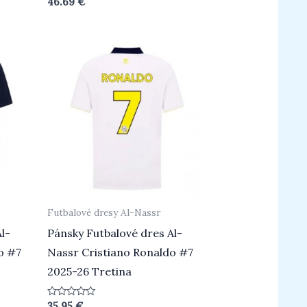
46.69
€
0
z
5
Futbalové dresy Al-Nassr
l-
Pánsky Futbalové dres Al-
o #7
Nassr Cristiano Ronaldo #7
2025-26 Tretina
Hodnotenie
35.95
€