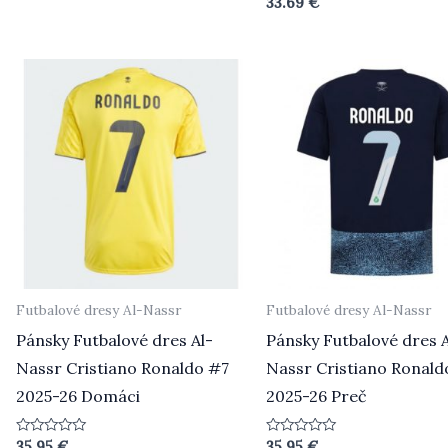
33.69
€
5
0
z
5
Futbalové dresy Al-Nassr
Futbalové dresy Al-Nassr
Pánsky Futbalové dres Al-
Pánsky Futbalové dres A
Nassr Cristiano Ronaldo #7
Nassr Cristiano Ronald
2025-26 Domáci
2025-26 Preč
Hodnotenie
Hodnotenie
35.95
€
35.95
€