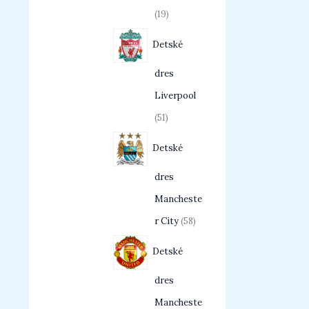
19
Detské
dres
Liverpool
51
Detské
dres
Mancheste
r City
58
Detské
dres
Mancheste