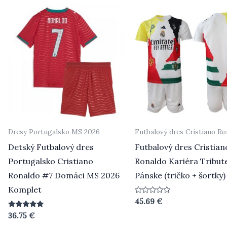
Dresy Portugalsko MS 2026
Futbalový dres Cristiano Ro
Detský Futbalový dres
Futbalový dres Cristian
Portugalsko Cristiano
Ronaldo Kariéra Tribut
Ronaldo #7 Domáci MS 2026
Pánske (tričko + šortky)
Komplet
Hodnotenie
45.69
€
0
z
Hodnotenie
36.75
€
5
5.00