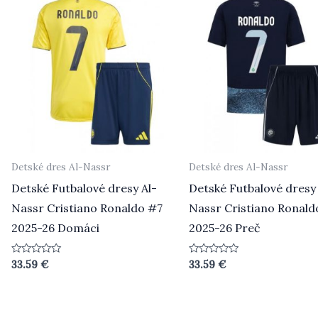
Detské dres Al-Nassr
Detské dres Al-Nassr
Detské Futbalové dresy Al-
Detské Futbalové dresy 
Nassr Cristiano Ronaldo #7
Nassr Cristiano Ronald
2025-26 Domáci
2025-26 Preč
Hodnotenie
Hodnotenie
33.59
€
33.59
€
0
0
z
z
5
5