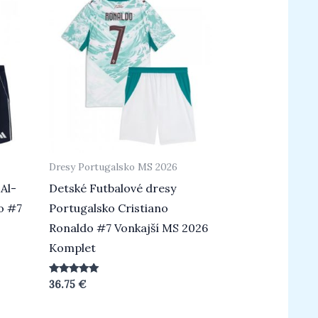
Dresy Portugalsko MS 2026
Al-
Detské Futbalové dresy
o #7
Portugalsko Cristiano
Ronaldo #7 Vonkajší MS 2026
Komplet
Hodnotenie
36.75
€
5.00
z 5