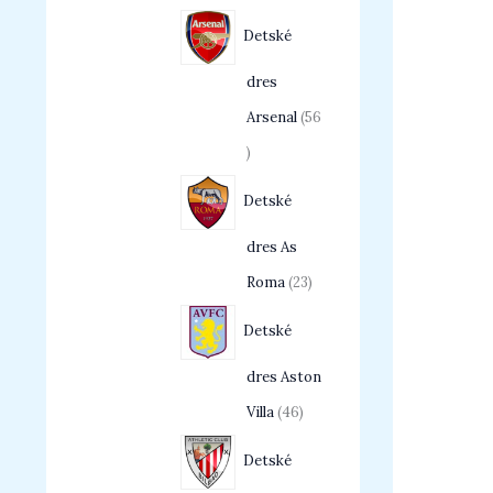
Detské
dres
Arsenal
56
Detské
dres As
Roma
23
Detské
dres Aston
Villa
46
Detské