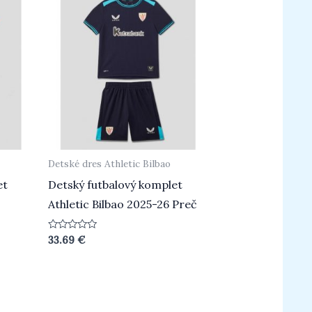
Detské dres Athletic Bilbao
et
Detský futbalový komplet
Athletic Bilbao 2025-26 Preč
Hodnotenie
33.69
€
0
z
5