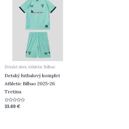
Detské dres Athletic Bilbao
Detský futbalový komplet
Athletic Bilbao 2025-26
Tretina
Hodnotenie
33.69
€
0
z
5