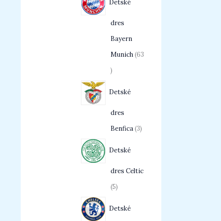
Detské
dres
Bayern
Munich
63
Detské
dres
Benfica
3
Detské
dres Celtic
5
Detské