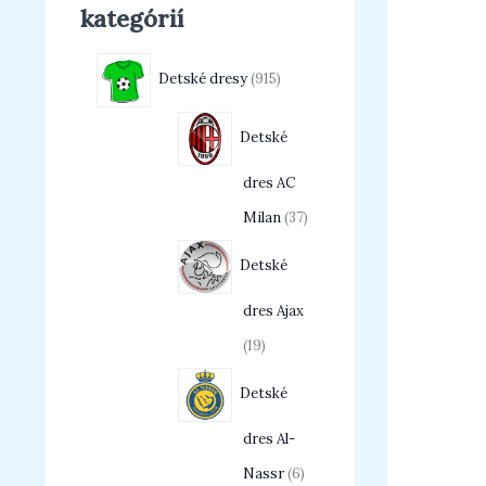
kategórií
Detské dresy
915
Detské
dres AC
Milan
37
Detské
dres Ajax
19
Detské
dres Al-
Nassr
6