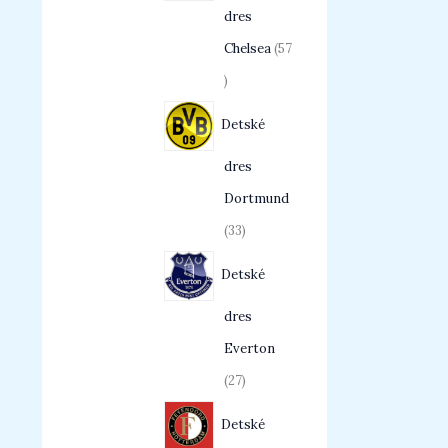
dres
Chelsea
57
Detské
dres
Dortmund
33
Detské
dres
Everton
27
Detské