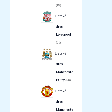
19
Detské
dres
Liverpool
51
Detské
dres
Mancheste
r City
58
Detské
dres
Mancheste