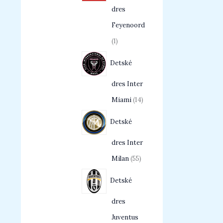
dres
Feyenoord
1
Detské
dres Inter
Miami
14
Detské
dres Inter
Milan
55
Detské
dres
Juventus