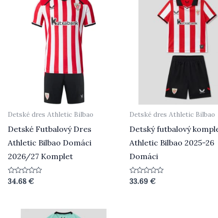
Detské dres Athletic Bilbao
Detské dres Athletic Bilbao
Detské Futbalový Dres
Detský futbalový kompl
Athletic Bilbao Domáci
Athletic Bilbao 2025-26
2026/27 Komplet
Domáci
Hodnotenie
Hodnotenie
34.68
€
33.69
€
0
0
z
z
5
5