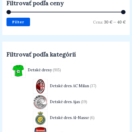
Filtrovať podľa ceny
Filter
Cena:
30 €
—
40 €
Filtrovať podľa kategórií
Detské dresy
915
Detské dres AC Milan
37
Detské dres Ajax
19
Detské dres Al-Nassr
6