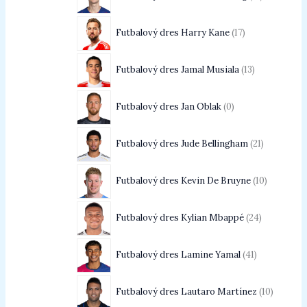
Futbalový dres Harry Kane
17
Futbalový dres Jamal Musiala
13
Futbalový dres Jan Oblak
0
Futbalový dres Jude Bellingham
21
Futbalový dres Kevin De Bruyne
10
Futbalový dres Kylian Mbappé
24
Futbalový dres Lamine Yamal
41
Futbalový dres Lautaro Martínez
10