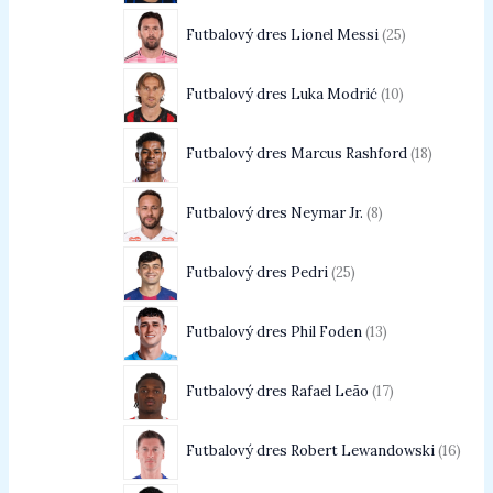
Futbalový dres Lionel Messi
25
Futbalový dres Luka Modrić
10
Futbalový dres Marcus Rashford
18
Futbalový dres Neymar Jr.
8
Futbalový dres Pedri
25
Futbalový dres Phil Foden
13
Futbalový dres Rafael Leão
17
Futbalový dres Robert Lewandowski
16