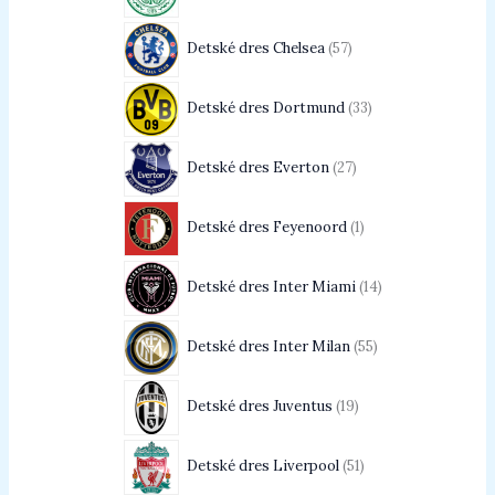
Detské dres Chelsea
57
Detské dres Dortmund
33
Detské dres Everton
27
Detské dres Feyenoord
1
Detské dres Inter Miami
14
Detské dres Inter Milan
55
Detské dres Juventus
19
Detské dres Liverpool
51