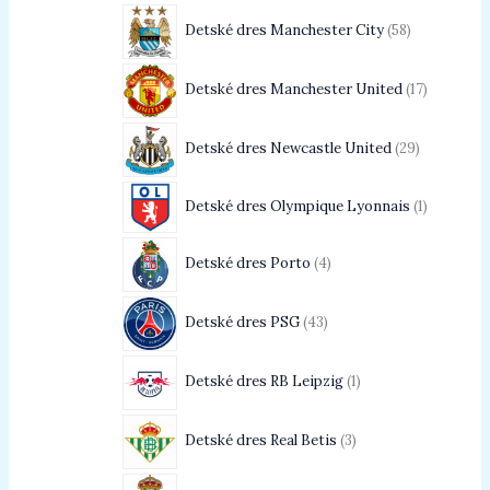
Detské dres Manchester City
58
Detské dres Manchester United
17
Detské dres Newcastle United
29
Detské dres Olympique Lyonnais
1
Detské dres Porto
4
Detské dres PSG
43
Detské dres RB Leipzig
1
Detské dres Real Betis
3