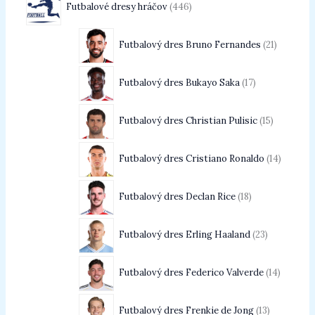
Futbalové dresy hráčov
446
Futbalový dres Bruno Fernandes
21
Futbalový dres Bukayo Saka
17
Futbalový dres Christian Pulisic
15
Futbalový dres Cristiano Ronaldo
14
Futbalový dres Declan Rice
18
Futbalový dres Erling Haaland
23
Futbalový dres Federico Valverde
14
Futbalový dres Frenkie de Jong
13