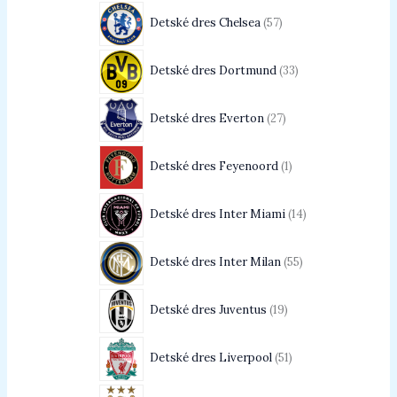
Detské dres Chelsea
57
Detské dres Dortmund
33
Detské dres Everton
27
Detské dres Feyenoord
1
Detské dres Inter Miami
14
Detské dres Inter Milan
55
Detské dres Juventus
19
Detské dres Liverpool
51