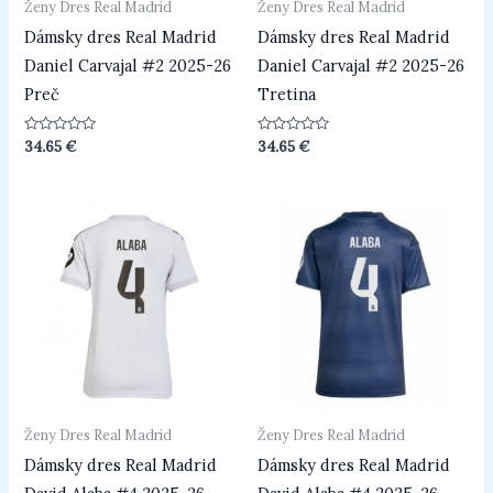
Ženy Dres Real Madrid
Ženy Dres Real Madrid
Dámsky dres Real Madrid
Dámsky dres Real Madrid
Daniel Carvajal #2 2025-26
Daniel Carvajal #2 2025-26
Preč
Tretina
Hodnotenie
Hodnotenie
34.65
€
34.65
€
0
0
z
z
5
5
Ženy Dres Real Madrid
Ženy Dres Real Madrid
Dámsky dres Real Madrid
Dámsky dres Real Madrid