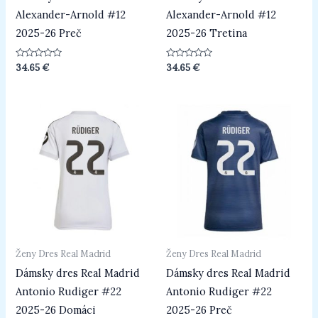
Alexander-Arnold #12
Alexander-Arnold #12
2025-26 Preč
2025-26 Tretina
Hodnotenie
Hodnotenie
34.65
€
34.65
€
0
0
z
z
5
5
Ženy Dres Real Madrid
Ženy Dres Real Madrid
Dámsky dres Real Madrid
Dámsky dres Real Madrid
Antonio Rudiger #22
Antonio Rudiger #22
2025-26 Domáci
2025-26 Preč