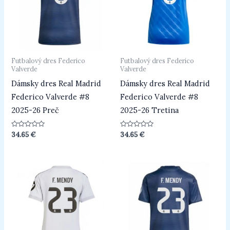
Futbalový dres Federico
Futbalový dres Federico
Valverde
Valverde
Dámsky dres Real Madrid
Dámsky dres Real Madrid
Federico Valverde #8
Federico Valverde #8
2025-26 Preč
2025-26 Tretina
Hodnotenie
Hodnotenie
34.65
€
34.65
€
0
0
z
z
5
5