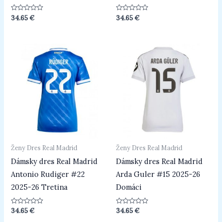
Hodnotenie
Hodnotenie
34.65
€
34.65
€
0
0
z
z
5
5
Ženy Dres Real Madrid
Ženy Dres Real Madrid
Dámsky dres Real Madrid
Dámsky dres Real Madrid
Antonio Rudiger #22
Arda Guler #15 2025-26
2025-26 Tretina
Domáci
Hodnotenie
Hodnotenie
34.65
€
34.65
€
0
0
z
z