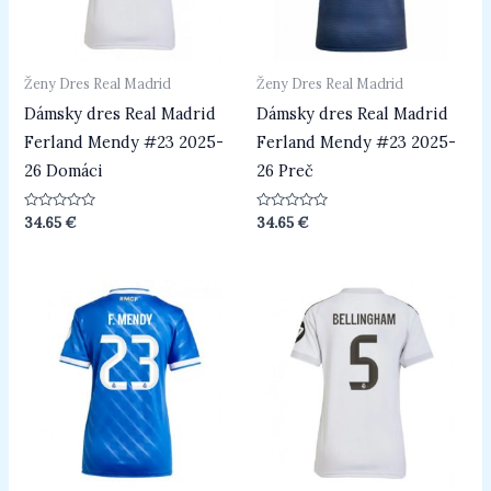
Ženy Dres Real Madrid
Ženy Dres Real Madrid
Dámsky dres Real Madrid
Dámsky dres Real Madrid
Ferland Mendy #23 2025-
Ferland Mendy #23 2025-
26 Domáci
26 Preč
Hodnotenie
Hodnotenie
34.65
€
34.65
€
0
0
z
z
5
5