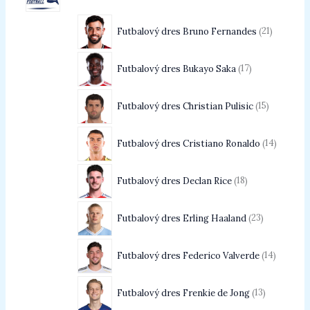
Futbalový dres Bruno Fernandes
21
Futbalový dres Bukayo Saka
17
Futbalový dres Christian Pulisic
15
Futbalový dres Cristiano Ronaldo
14
Futbalový dres Declan Rice
18
Futbalový dres Erling Haaland
23
Futbalový dres Federico Valverde
14
Futbalový dres Frenkie de Jong
13