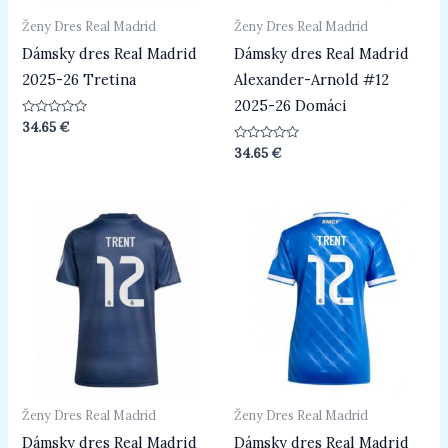
Ženy Dres Real Madrid
Ženy Dres Real Madrid
Dámsky dres Real Madrid
Dámsky dres Real Madrid
2025-26 Tretina
Alexander-Arnold #12
2025-26 Domáci
Hodnotenie
34.65
€
0
z
Hodnotenie
34.65
€
5
0
z
5
Ženy Dres Real Madrid
Ženy Dres Real Madrid
Dámsky dres Real Madrid
Dámsky dres Real Madrid