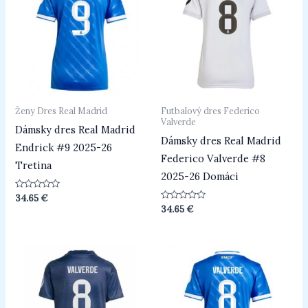
Ženy Dres Real Madrid
Futbalový dres Federico
Valverde
Dámsky dres Real Madrid
Dámsky dres Real Madrid
Endrick #9 2025-26
Federico Valverde #8
Tretina
2025-26 Domáci
Hodnotenie
34.65
€
0
Hodnotenie
34.65
€
z
0
5
z
5