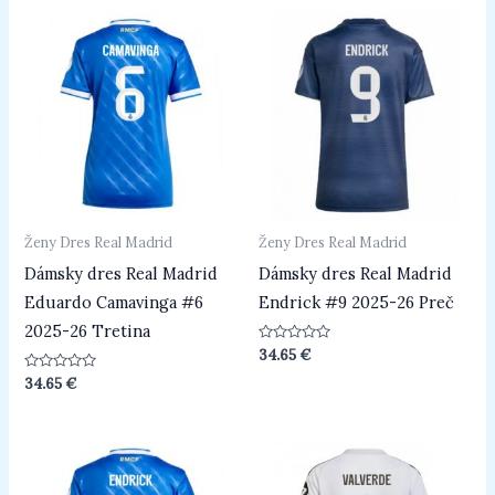
Ženy Dres Real Madrid
Ženy Dres Real Madrid
Dámsky dres Real Madrid
Dámsky dres Real Madrid
Eduardo Camavinga #6
Endrick #9 2025-26 Preč
2025-26 Tretina
Hodnotenie
34.65
€
0
z
Hodnotenie
34.65
€
5
0
z
5