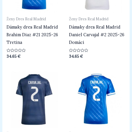
Ženy Dres Real Madrid
Ženy Dres Real Madrid
Dámsky dres Real Madrid
Dámsky dres Real Madrid
Brahim Diaz #21 2025-26
Daniel Carvajal #2 2025-26
Tretina
Domáci
Hodnotenie
Hodnotenie
34.65
€
34.65
€
0
0
z
z
5
5