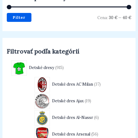
Filter
Cena:
30 €
—
40 €
Filtrovať podľa kategórií
Detské dresy
915
Detské dres AC Milan
37
Detské dres Ajax
19
Detské dres Al-Nassr
6
Detské dres Arsenal
56