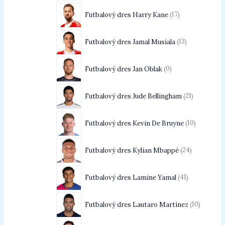
Futbalový dres Harry Kane
17
Futbalový dres Jamal Musiala
13
Futbalový dres Jan Oblak
0
Futbalový dres Jude Bellingham
21
Futbalový dres Kevin De Bruyne
10
Futbalový dres Kylian Mbappé
24
Futbalový dres Lamine Yamal
41
Futbalový dres Lautaro Martínez
10