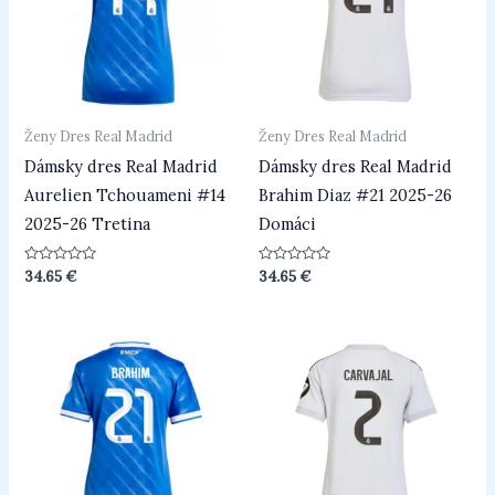
Ženy Dres Real Madrid
Ženy Dres Real Madrid
Dámsky dres Real Madrid
Dámsky dres Real Madrid
Aurelien Tchouameni #14
Brahim Diaz #21 2025-26
2025-26 Tretina
Domáci
Hodnotenie
Hodnotenie
34.65
€
34.65
€
0
0
z
z
5
5