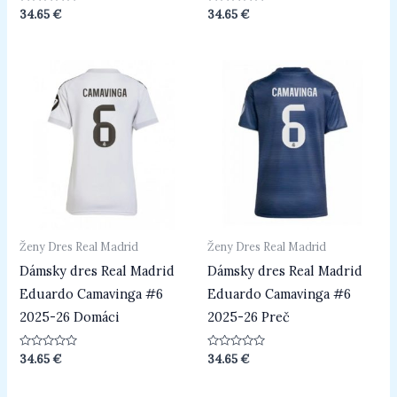
Hodnotenie
Hodnotenie
34.65
€
34.65
€
0
0
z
z
5
5
Ženy Dres Real Madrid
Ženy Dres Real Madrid
Dámsky dres Real Madrid
Dámsky dres Real Madrid
Eduardo Camavinga #6
Eduardo Camavinga #6
2025-26 Domáci
2025-26 Preč
Hodnotenie
Hodnotenie
34.65
€
34.65
€
0
0
z
z
5
5