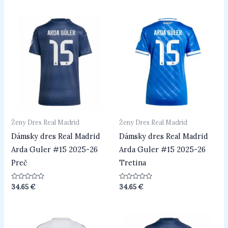
5
5
Ženy Dres Real Madrid
Ženy Dres Real Madrid
Dámsky dres Real Madrid
Dámsky dres Real Madrid
Arda Guler #15 2025-26
Arda Guler #15 2025-26
Preč
Tretina
Hodnotenie
Hodnotenie
34.65
€
34.65
€
0
0
z
z
5
5