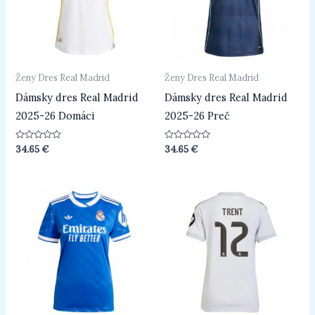
Ženy Dres Real Madrid
Ženy Dres Real Madrid
Dámsky dres Real Madrid
Dámsky dres Real Madrid
2025-26 Domáci
2025-26 Preč
Hodnotenie
Hodnotenie
34.65
€
34.65
€
0
0
z
z
5
5