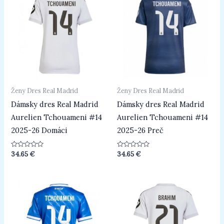
Ženy Dres Real Madrid
Ženy Dres Real Madrid
Dámsky dres Real Madrid
Dámsky dres Real Madrid
Aurelien Tchouameni #14
Aurelien Tchouameni #14
2025-26 Domáci
2025-26 Preč
Hodnotenie
Hodnotenie
34.65
€
34.65
€
0
0
z
z
5
5