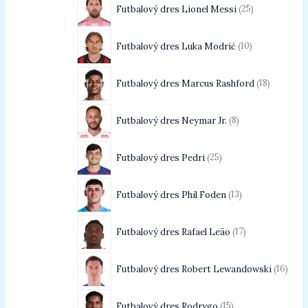
Futbalový dres Lionel Messi
25
Futbalový dres Luka Modrić
10
Futbalový dres Marcus Rashford
18
Futbalový dres Neymar Jr.
8
Futbalový dres Pedri
25
Futbalový dres Phil Foden
13
Futbalový dres Rafael Leão
17
Futbalový dres Robert Lewandowski
16
Futbalový dres Rodrygo
15