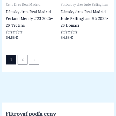
Ženy Dres Real Madrid
Futbalový dres Jude Bellingham
Dámsky dres Real Madrid
Dámsky dres Real Madrid
Ferland Mendy #23 2025-
Jude Bellingham #5 2025-
26 Tretina
26 Domáci
Hodnotenie
Hodnotenie
34.65
€
34.65
€
0
0
z
z
5
5
1
2
→
Filtrovať podľa ceny