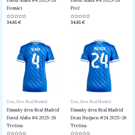
David Alaba #4 2025-26
David Alaba #4 2025-26
Domáci
Preč
Hodnotenie
Hodnotenie
34.65
€
34.65
€
0
0
z
z
5
5
Ženy Dres Real Madrid
Ženy Dres Real Madrid
Dámsky dres Real Madrid
Dámsky dres Real Madrid
David Alaba #4 2025-26
Dean Huijsen #24 2025-26
Tretina
Tretina