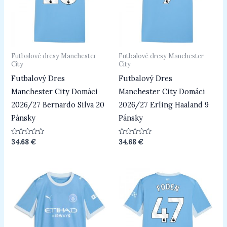
Futbalové dresy Manchester
Futbalové dresy Manchester
City
City
Futbalový Dres
Futbalový Dres
Manchester City Domáci
Manchester City Domáci
2026/27 Bernardo Silva 20
2026/27 Erling Haaland 9
Pánsky
Pánsky
Hodnotenie
Hodnotenie
34.68
€
34.68
€
0
0
z
z
5
5