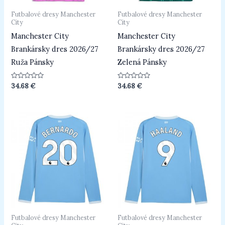
Futbalové dresy Manchester
Futbalové dresy Manchester
City
City
Manchester City
Manchester City
Brankársky dres 2026/27
Brankársky dres 2026/27
Ruža Pánsky
Zelená Pánsky
Hodnotenie
Hodnotenie
34.68
€
34.68
€
0
0
z
z
5
5
Futbalové dresy Manchester
Futbalové dresy Manchester