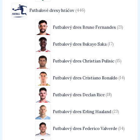
Futbalové dresy hráčov
446
Futbalový dres Bruno Fernandes
21
Futbalový dres Bukayo Saka
17
Futbalový dres Christian Pulisic
15
Futbalový dres Cristiano Ronaldo
14
Futbalový dres Declan Rice
18
Futbalový dres Erling Haaland
23
Futbalový dres Federico Valverde
14