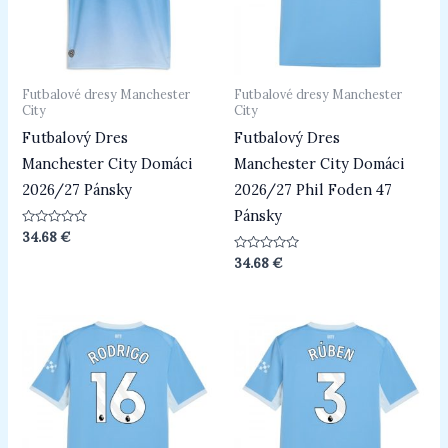
Futbalové dresy Manchester
Futbalové dresy Manchester
City
City
Futbalový Dres
Futbalový Dres
Manchester City Domáci
Manchester City Domáci
2026/27 Pánsky
2026/27 Phil Foden 47
Pánsky
Hodnotenie
34.68
€
0
z
Hodnotenie
34.68
€
5
0
z
5