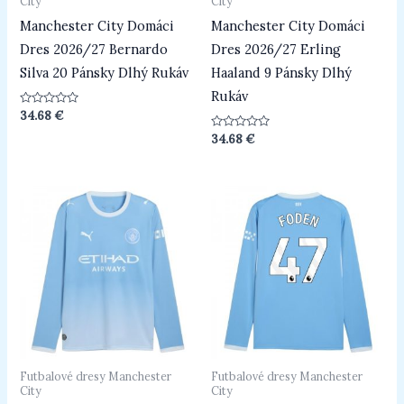
City
City
Manchester City Domáci
Manchester City Domáci
Dres 2026/27 Bernardo
Dres 2026/27 Erling
Silva 20 Pánsky Dlhý Rukáv
Haaland 9 Pánsky Dlhý
Rukáv
Hodnotenie
34.68
€
0
z
Hodnotenie
34.68
€
5
0
z
5
Futbalové dresy Manchester
Futbalové dresy Manchester
City
City