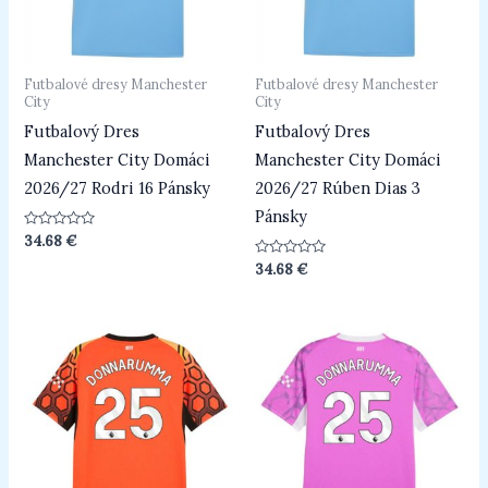
Futbalové dresy Manchester
Futbalové dresy Manchester
City
City
Futbalový Dres
Futbalový Dres
Manchester City Domáci
Manchester City Domáci
2026/27 Rodri 16 Pánsky
2026/27 Rúben Dias 3
Pánsky
Hodnotenie
34.68
€
0
z
Hodnotenie
34.68
€
5
0
z
5