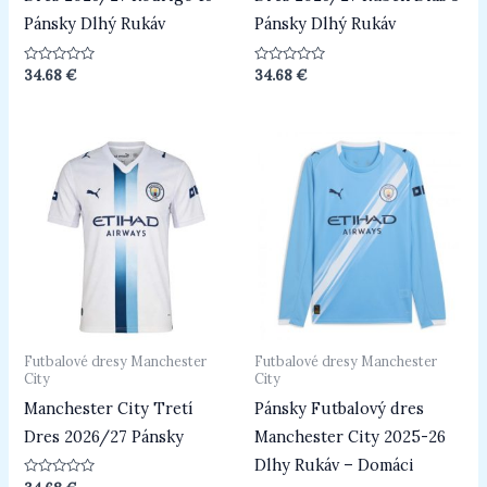
Pánsky Dlhý Rukáv
Pánsky Dlhý Rukáv
Hodnotenie
Hodnotenie
34.68
€
34.68
€
0
0
z
z
5
5
Futbalové dresy Manchester
Futbalové dresy Manchester
City
City
Manchester City Tretí
Pánsky Futbalový dres
Dres 2026/27 Pánsky
Manchester City 2025-26
Dlhy Rukáv – Domáci
Hodnotenie