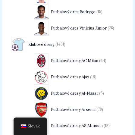
Futbalový dres Rodrygo
15
Futbalový dres Vinícius Júnior
28
Klubové dresy
1431
Futbalové dresy AC Milan
44
Futbalové dresy Ajax
19
Futbalové dresy Al-Nassr
6
Futbalové dresy Arsenal
78
Futbalové dresy AS Monaco
15
Slovak