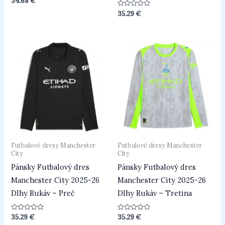
34.68
€
0
z
Hodnotenie
35.29
€
5
0
z
5
Futbalové dresy Manchester
Futbalové dresy Manchester
City
City
Pánsky Futbalový dres
Pánsky Futbalový dres
Manchester City 2025-26
Manchester City 2025-26
Dlhy Rukáv – Preč
Dlhy Rukáv – Tretina
Hodnotenie
Hodnotenie
35.29
€
35.29
€
0
0