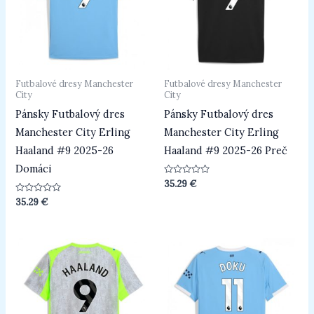
Futbalové dresy Manchester
Futbalové dresy Manchester
City
City
Pánsky Futbalový dres
Pánsky Futbalový dres
Manchester City Erling
Manchester City Erling
Haaland #9 2025-26
Haaland #9 2025-26 Preč
Domáci
Hodnotenie
35.29
€
0
z
Hodnotenie
35.29
€
5
0
z
5