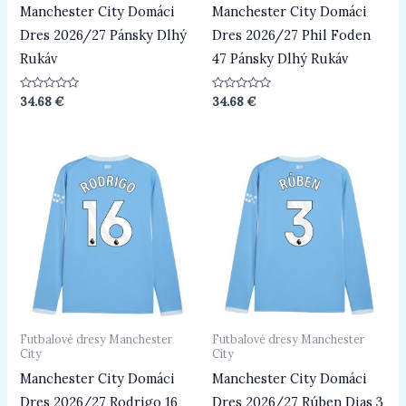
Manchester City Domáci
Manchester City Domáci
Dres 2026/27 Pánsky Dlhý
Dres 2026/27 Phil Foden
Rukáv
47 Pánsky Dlhý Rukáv
Hodnotenie
Hodnotenie
34.68
€
34.68
€
0
0
z
z
5
5
Futbalové dresy Manchester
Futbalové dresy Manchester
City
City
Manchester City Domáci
Manchester City Domáci
Dres 2026/27 Rodrigo 16
Dres 2026/27 Rúben Dias 3