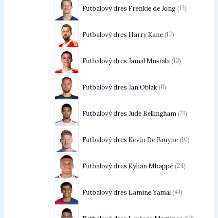
Futbalový dres Frenkie de Jong
13
Futbalový dres Harry Kane
17
Futbalový dres Jamal Musiala
13
Futbalový dres Jan Oblak
0
Futbalový dres Jude Bellingham
21
Futbalový dres Kevin De Bruyne
10
Futbalový dres Kylian Mbappé
24
Futbalový dres Lamine Yamal
41