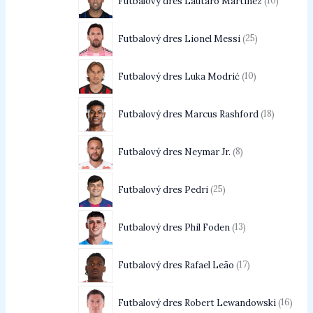
Futbalový dres Lautaro Martínez
10
Futbalový dres Lionel Messi
25
Futbalový dres Luka Modrić
10
Futbalový dres Marcus Rashford
18
Futbalový dres Neymar Jr.
8
Futbalový dres Pedri
25
Futbalový dres Phil Foden
13
Futbalový dres Rafael Leão
17
Futbalový dres Robert Lewandowski
16