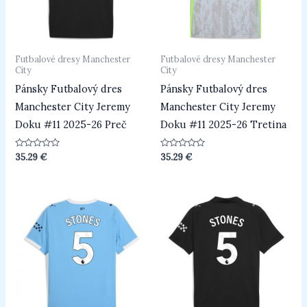
Futbalové dresy Manchester
Futbalové dresy Manchester
City
City
Pánsky Futbalový dres
Pánsky Futbalový dres
Manchester City Jeremy
Manchester City Jeremy
Doku #11 2025-26 Preč
Doku #11 2025-26 Tretina
Hodnotenie
Hodnotenie
35.29
€
35.29
€
0
0
z
z
5
5