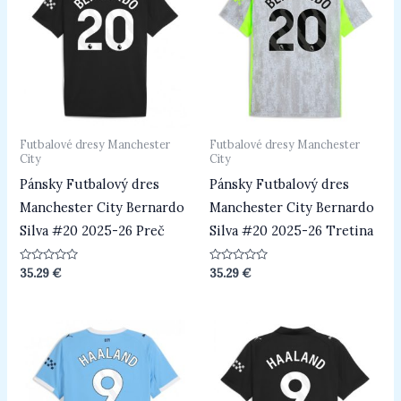
Futbalové dresy Manchester
Futbalové dresy Manchester
City
City
Pánsky Futbalový dres
Pánsky Futbalový dres
Manchester City Bernardo
Manchester City Bernardo
Silva #20 2025-26 Preč
Silva #20 2025-26 Tretina
Hodnotenie
Hodnotenie
35.29
€
35.29
€
0
0
z
z
5
5