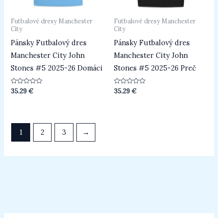
Futbalové dresy Manchester
Futbalové dresy Manchester
City
City
Pánsky Futbalový dres
Pánsky Futbalový dres
Manchester City John
Manchester City John
Stones #5 2025-26 Domáci
Stones #5 2025-26 Preč
Hodnotenie
Hodnotenie
35.29
€
35.29
€
0
0
z
z
5
5
1
2
3
→