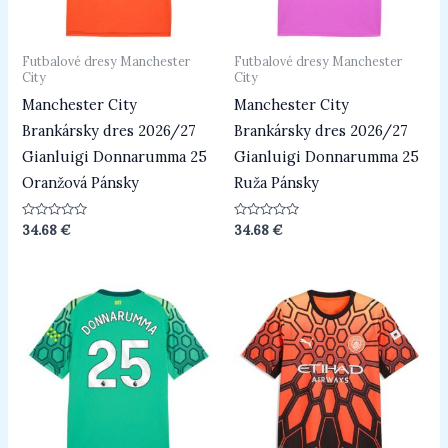
Futbalové dresy Manchester
Futbalové dresy Manchester
City
City
Manchester City
Manchester City
Brankársky dres 2026/27
Brankársky dres 2026/27
Gianluigi Donnarumma 25
Gianluigi Donnarumma 25
Oranžová Pánsky
Ruža Pánsky
Hodnotenie
Hodnotenie
34.68
€
34.68
€
0
0
z
z
5
5