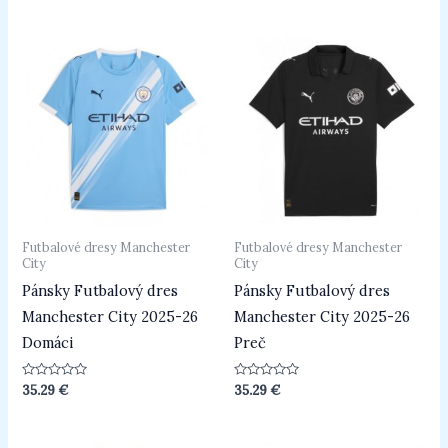
z
z
5
5
Futbalové dresy Manchester
Futbalové dresy Manchester
City
City
Pánsky Futbalový dres
Pánsky Futbalový dres
Manchester City 2025-26
Manchester City 2025-26
Domáci
Preč
Hodnotenie
Hodnotenie
35.29
€
35.29
€
0
0
z
z
5
5