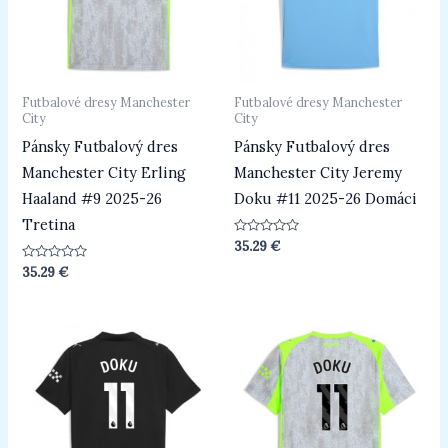
Futbalové dresy Manchester
Futbalové dresy Manchester
City
City
Pánsky Futbalový dres
Pánsky Futbalový dres
Manchester City Erling
Manchester City Jeremy
Haaland #9 2025-26
Doku #11 2025-26 Domáci
Tretina
Hodnotenie
35.29
€
0
z
Hodnotenie
35.29
€
5
0
z
5