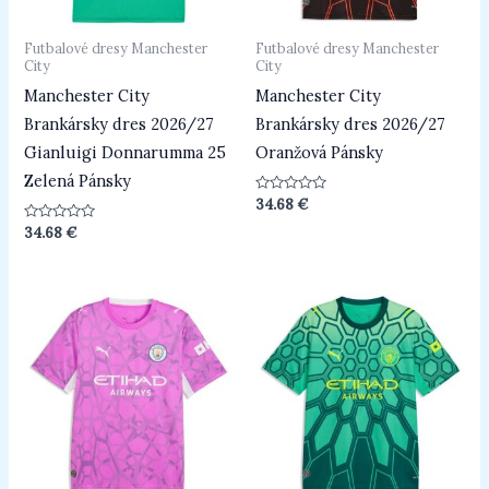
Futbalové dresy Manchester
Futbalové dresy Manchester
City
City
Manchester City
Manchester City
Brankársky dres 2026/27
Brankársky dres 2026/27
Gianluigi Donnarumma 25
Oranžová Pánsky
Zelená Pánsky
Hodnotenie
34.68
€
0
z
Hodnotenie
34.68
€
5
0
z
5