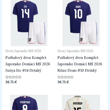
Dresy Japonsko MS 2026
Dresy Japonsko MS 2026
Futbalový dres Komplet
Futbalový dres Komplet
Japonsko Domáci MS 2026
Japonsko Domáci MS 2026
Junya Ito #14 Detský
Ritsu Doan #10 Detský
Hodnotenie
Hodnotenie
36.75
€
36.75
€
0
0
z
z
5
5