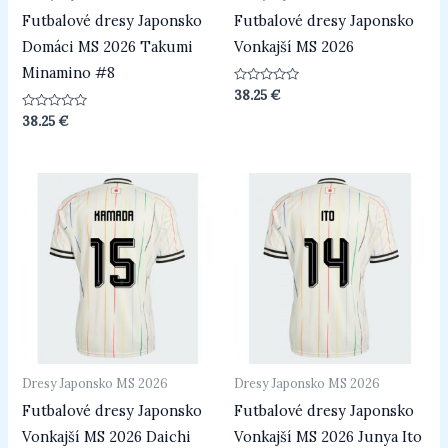
Futbalové dresy Japonsko
Futbalové dresy Japonsko
Domáci MS 2026 Takumi
Vonkajší MS 2026
Minamino #8
Hodnotenie
38.25
€
0
z
Hodnotenie
38.25
€
5
0
z
5
Dresy Japonsko MS 2026
Dresy Japonsko MS 2026
Futbalové dresy Japonsko
Futbalové dresy Japonsko
Vonkajší MS 2026 Daichi
Vonkajší MS 2026 Junya Ito