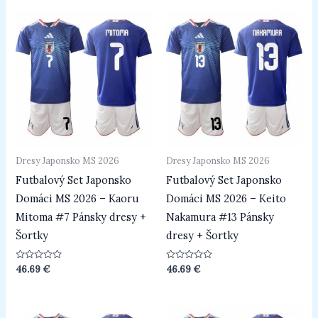
Dresy Japonsko MS 2026
Dresy Japonsko MS 2026
Futbalový Set Japonsko
Futbalový Set Japonsko
Domáci MS 2026 – Kaoru
Domáci MS 2026 – Keito
Mitoma #7 Pánsky dresy +
Nakamura #13 Pánsky
Šortky
dresy + Šortky
Hodnotenie
Hodnotenie
46.69
€
46.69
€
0
0
z
z
5
5