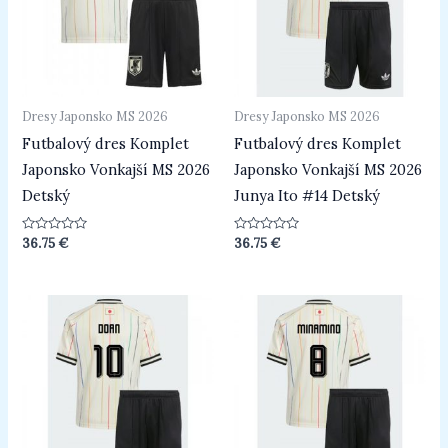
Dresy Japonsko MS 2026
Dresy Japonsko MS 2026
Futbalový dres Komplet
Futbalový dres Komplet
Japonsko Vonkajší MS 2026
Japonsko Vonkajší MS 2026
Detský
Junya Ito #14 Detský
Hodnotenie
Hodnotenie
36.75
€
36.75
€
0
0
z
z
5
5