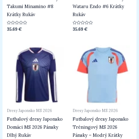
Takumi Minamino #8
Wataru Endo #6 Krátky
Krátky Rukáv
Rukáv
Hodnotenie
Hodnotenie
35.69
€
35.69
€
0
0
z
z
5
5
Dresy Japonsko MS 2026
Dresy Japonsko MS 2026
Futbalový dresy Japonsko
Futbalový dresy Japonsko
Domáci MS 2026 Pánsky
Tréningový MS 2026
Dlhý Rukáv
Pánsky – Modrý Krátky