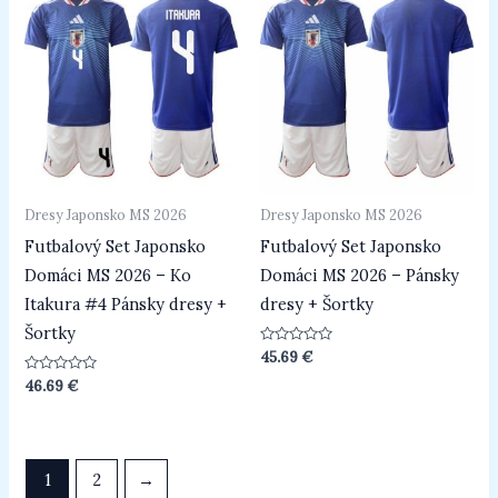
Dresy Japonsko MS 2026
Dresy Japonsko MS 2026
Futbalový Set Japonsko
Futbalový Set Japonsko
Domáci MS 2026 – Ko
Domáci MS 2026 – Pánsky
Itakura #4 Pánsky dresy +
dresy + Šortky
Šortky
Hodnotenie
45.69
€
0
z
Hodnotenie
46.69
€
5
0
z
5
1
2
→