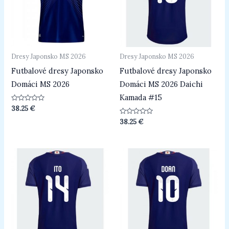
Dresy Japonsko MS 2026
Dresy Japonsko MS 2026
Futbalové dresy Japonsko
Futbalové dresy Japonsko
Domáci MS 2026
Domáci MS 2026 Daichi
Kamada #15
Hodnotenie
38.25
€
0
z
Hodnotenie
38.25
€
5
0
z
5