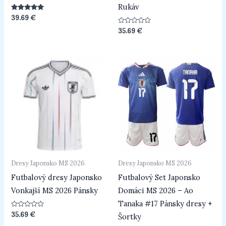
Rukáv
Hodnotenie
39.69
€
5.00
z 5
Hodnotenie
35.69
€
0
z
5
Dresy Japonsko MS 2026
Dresy Japonsko MS 2026
Futbalový dresy Japonsko
Futbalový Set Japonsko
Vonkajší MS 2026 Pánsky
Domáci MS 2026 – Ao
Tanaka #17 Pánsky dresy +
Hodnotenie
35.69
€
Šortky
0
z