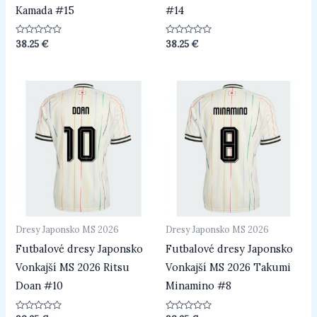
Kamada #15
#14
Hodnotenie
Hodnotenie
38.25
€
38.25
€
0
0
z
z
5
5
Dresy Japonsko MS 2026
Dresy Japonsko MS 2026
Futbalové dresy Japonsko
Futbalové dresy Japonsko
Vonkajší MS 2026 Ritsu
Vonkajší MS 2026 Takumi
Doan #10
Minamino #8