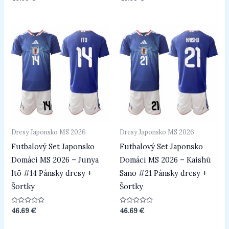
0
0
z
z
5
5
Dresy Japonsko MS 2026
Dresy Japonsko MS 2026
Futbalový Set Japonsko
Futbalový Set Japonsko
Domáci MS 2026 – Junya
Domáci MS 2026 – Kaishū
Itō #14 Pánsky dresy +
Sano #21 Pánsky dresy +
Šortky
Šortky
Hodnotenie
Hodnotenie
46.69
€
46.69
€
0
0
z
z
5
5