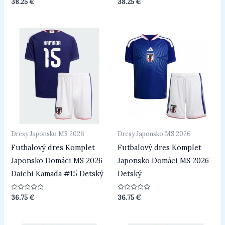
Hodnotenie
Hodnotenie
38.25
€
38.25
€
0
0
z
z
5
5
Dresy Japonsko MS 2026
Dresy Japonsko MS 2026
Futbalový dres Komplet
Futbalový dres Komplet
Japonsko Domáci MS 2026
Japonsko Domáci MS 2026
Daichi Kamada #15 Detský
Detský
Hodnotenie
Hodnotenie
36.75
€
36.75
€
0
0
z
z
5
5