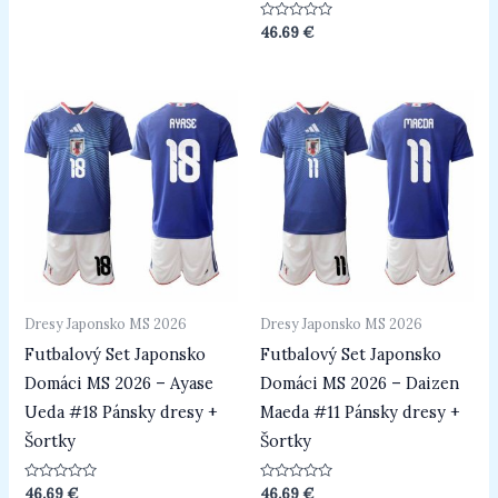
5
Hodnotenie
46.69
€
0
z
5
Dresy Japonsko MS 2026
Dresy Japonsko MS 2026
Futbalový Set Japonsko
Futbalový Set Japonsko
Domáci MS 2026 – Ayase
Domáci MS 2026 – Daizen
Ueda #18 Pánsky dresy +
Maeda #11 Pánsky dresy +
Šortky
Šortky
Hodnotenie
Hodnotenie
46.69
€
46.69
€