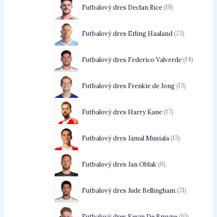
Futbalový dres Declan Rice
18
Futbalový dres Erling Haaland
23
Futbalový dres Federico Valverde
14
Futbalový dres Frenkie de Jong
13
Futbalový dres Harry Kane
17
Futbalový dres Jamal Musiala
13
Futbalový dres Jan Oblak
0
Futbalový dres Jude Bellingham
21
Futbalový dres Kevin De Bruyne
10