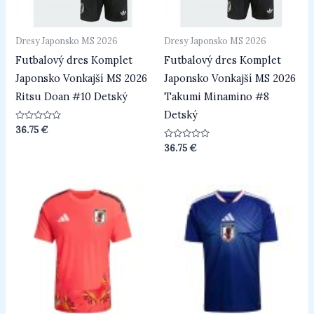
Dresy Japonsko MS 2026
Dresy Japonsko MS 2026
Futbalový dres Komplet
Futbalový dres Komplet
Japonsko Vonkajší MS 2026
Japonsko Vonkajší MS 2026
Ritsu Doan #10 Detský
Takumi Minamino #8
Detský
Hodnotenie
36.75
€
0
z
Hodnotenie
36.75
€
5
0
z
5