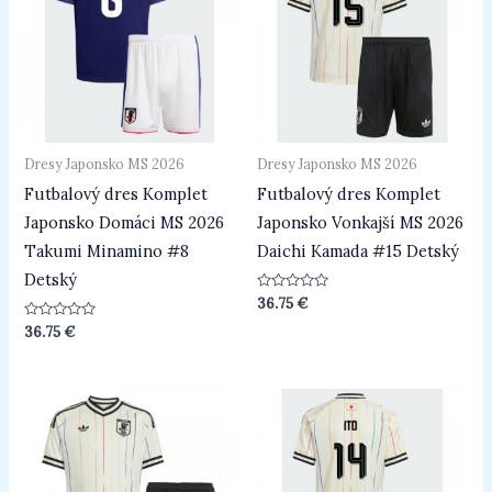
Dresy Japonsko MS 2026
Dresy Japonsko MS 2026
Futbalový dres Komplet
Futbalový dres Komplet
Japonsko Domáci MS 2026
Japonsko Vonkajší MS 2026
Takumi Minamino #8
Daichi Kamada #15 Detský
Detský
Hodnotenie
36.75
€
0
z
Hodnotenie
36.75
€
5
0
z
5