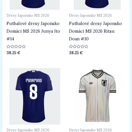
Dresy Japonsko MS 2026
Dresy Japonsko MS 2026
Futbalové dresy Japonsko
Futbalové dresy Japonsko
Domáci MS 2026 Junya Ito
Domáci MS 2026 Ritsu
#14
Doan #10
Hodnotenie
Hodnotenie
38.25
€
38.25
€
0
0
z
z
5
5
Dresy Japonsko MS 2026
Dresy Japonsko MS 2026