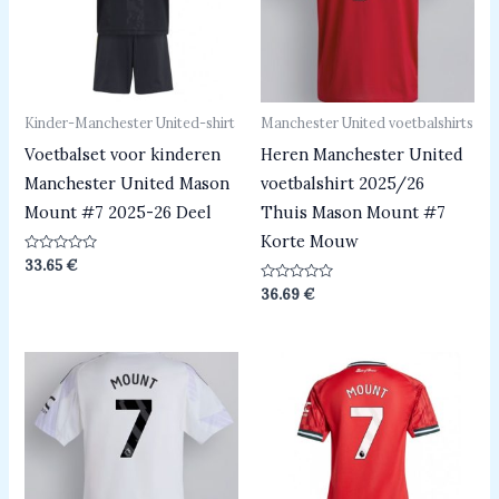
Kinder-Manchester United-shirt
Manchester United voetbalshirts
Voetbalset voor kinderen
Heren Manchester United
Manchester United Mason
voetbalshirt 2025/26
Mount #7 2025-26 Deel
Thuis Mason Mount #7
Korte Mouw
Beoordeeld
33.65
€
0
uit
Beoordeeld
36.69
€
5
0
uit
5