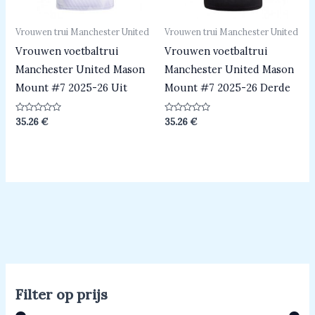
Vrouwen trui Manchester United
Vrouwen trui Manchester United
Vrouwen voetbaltrui
Vrouwen voetbaltrui
Manchester United Mason
Manchester United Mason
Mount #7 2025-26 Uit
Mount #7 2025-26 Derde
Beoordeeld
Beoordeeld
35.26
€
35.26
€
0
0
uit
uit
5
5
Filter op prijs