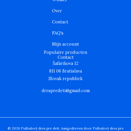
g
o
e
r
o
r
Over
a
k
m
Contact
FAQ's
Mijn account
Populaire producten
Contact
Šafárikova 12
811 06 Bratislava
Slovak republiek
drespredeti@gmail.com
© 2026 Futbalový dres pre deti. Aangedreven door Futbalový dres pre