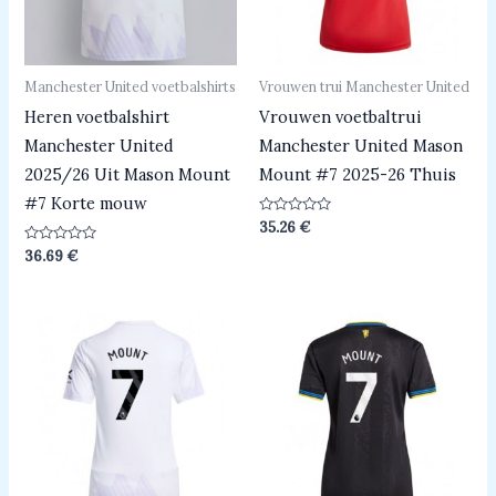
Manchester United voetbalshirts
Vrouwen trui Manchester United
Heren voetbalshirt
Vrouwen voetbaltrui
Manchester United
Manchester United Mason
2025/26 Uit Mason Mount
Mount #7 2025-26 Thuis
#7 Korte mouw
Beoordeeld
35.26
€
0
uit
Beoordeeld
36.69
€
5
0
uit
5