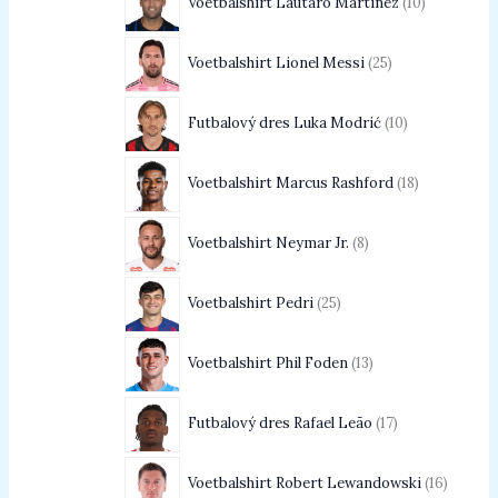
Voetbalshirt Lautaro Martínez
10
Voetbalshirt Lionel Messi
25
Futbalový dres Luka Modrić
10
Voetbalshirt Marcus Rashford
18
Voetbalshirt Neymar Jr.
8
Voetbalshirt Pedri
25
Voetbalshirt Phil Foden
13
Futbalový dres Rafael Leão
17
Voetbalshirt Robert Lewandowski
16