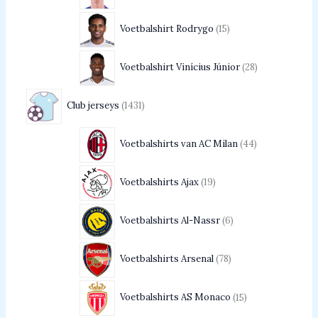
Voetbalshirt Rodrygo
15
Voetbalshirt Vinícius Júnior
28
Club jerseys
1431
Voetbalshirts van AC Milan
44
Voetbalshirts Ajax
19
Voetbalshirts Al-Nassr
6
Voetbalshirts Arsenal
78
Voetbalshirts AS Monaco
15