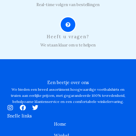
Real-time volgen van bestellingen
Heeft u vragen?
We staan klaar om u te helpen
Een beetje over ons
We bieden een breed assortiment hoogwaardige voetbalshirts en
truien aan eerlijke prijzen, met gegarandeerde 100% tevredenheid,
behulpzame klantenservice en een comfortabele winkelervaring.
I
F
T
n
a
w
Snelle links
s
c
i
Home
t
e
t
a
b
t
Winkel