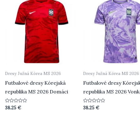
Dresy Južná Kórea MS 2026
Dresy Južná Kórea MS 2026
Futbalové dresy Kórejská
Futbalové dresy Kórejs
republika MS 2026 Domáci
republika MS 2026 Vonk
Hodnotenie
Hodnotenie
38.25
€
38.25
€
0
0
z
z
5
5