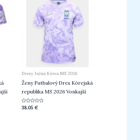
Dresy Južná Kórea MS 2026
ká
Ženy Futbalový Dres Kórejská
ajší
republika MS 2026 Vonkajší
Hodnotenie
38.05
€
0
z
5