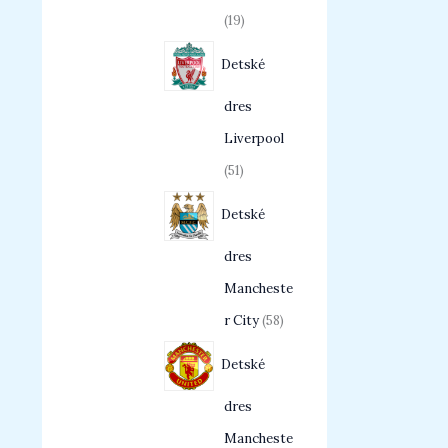
19
Detské
dres
Liverpool
51
Detské
dres
Mancheste
r City
58
Detské
dres
Mancheste