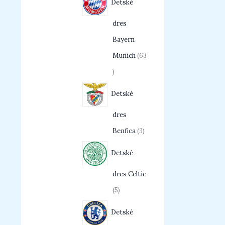
Detské
dres
Bayern
Munich
63
Detské
dres
Benfica
3
Detské
dres Celtic
5
Detské