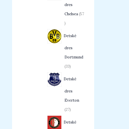
dres
Chelsea
57
Detské
dres
Dortmund
33
Detské
dres
Everton
27
Detské