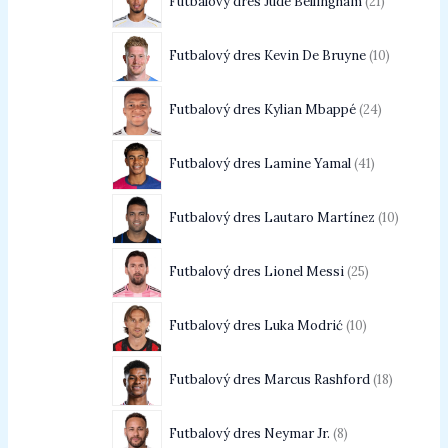
Futbalový dres Jude Bellingham
21
Futbalový dres Kevin De Bruyne
10
Futbalový dres Kylian Mbappé
24
Futbalový dres Lamine Yamal
41
Futbalový dres Lautaro Martínez
10
Futbalový dres Lionel Messi
25
Futbalový dres Luka Modrić
10
Futbalový dres Marcus Rashford
18
Futbalový dres Neymar Jr.
8