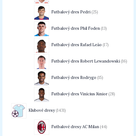
Futbalový dres Pedri
25
Futbalový dres Phil Foden
13
Futbalový dres Rafael Leão
17
Futbalový dres Robert Lewandowski
16
Futbalový dres Rodrygo
15
Futbalový dres Vinícius Júnior
28
Klubové dresy
1431
Futbalové dresy AC Milan
44