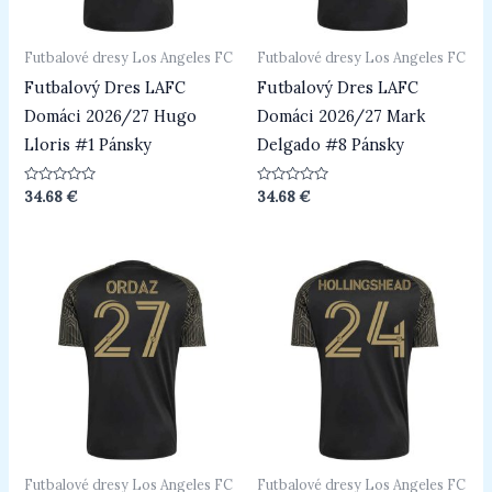
Futbalové dresy Los Angeles FC
Futbalové dresy Los Angeles FC
Futbalový Dres LAFC
Futbalový Dres LAFC
Domáci 2026/27 Hugo
Domáci 2026/27 Mark
Lloris #1 Pánsky
Delgado #8 Pánsky
Hodnotenie
Hodnotenie
34.68
€
34.68
€
0
0
z
z
5
5
Futbalové dresy Los Angeles FC
Futbalové dresy Los Angeles FC