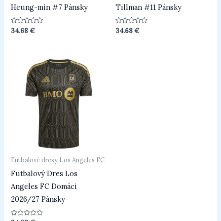
Heung-min #7 Pánsky
Tillman #11 Pánsky
Hodnotenie
Hodnotenie
34.68
€
34.68
€
0
0
z
z
5
5
Futbalové dresy Los Angeles FC
Futbalový Dres Los
Angeles FC Domáci
2026/27 Pánsky