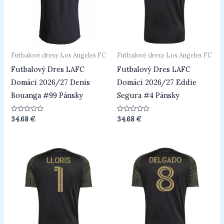
Futbalové dresy Los Angeles FC
Futbalové dresy Los Angeles FC
Futbalový Dres LAFC
Futbalový Dres LAFC
Domáci 2026/27 Denis
Domáci 2026/27 Eddie
Bouanga #99 Pánsky
Segura #4 Pánsky
Hodnotenie
Hodnotenie
34.68
€
34.68
€
0
0
z
z
5
5