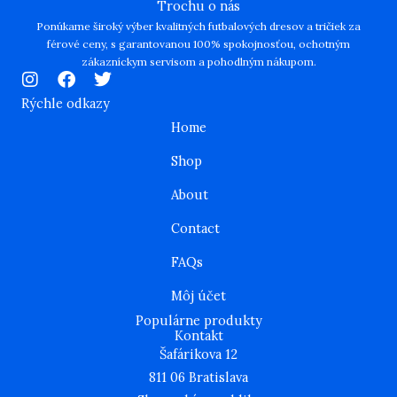
Trochu o nás
Ponúkame široký výber kvalitných futbalových dresov a tričiek za
férové ceny, s garantovanou 100% spokojnosťou, ochotným
zákazníckym servisom a pohodlným nákupom.
I
F
T
n
a
w
Rýchle odkazy
s
c
i
Home
t
e
t
a
b
t
Shop
g
o
e
r
o
r
About
a
k
m
Contact
FAQs
Môj účet
Populárne produkty
Kontakt
Šafárikova 12
811 06 Bratislava