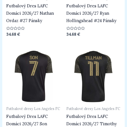
Futbalový Dres LAFC
Futbalový Dres LAFC
Domáci 2026/27 Nathan
Domáci 2026/27 Ryan
Ordaz #27 Pánsky
Hollingshead #24 Pánsky
Hodnotenie
Hodnotenie
34.68
€
34.68
€
0
0
z
z
5
5
Futbalové dresy Los Angeles FC
Futbalové dresy Los Angeles FC
Futbalový Dres LAFC
Futbalový Dres LAFC
Domáci 2026/27 Son
Domáci 2026/27 Timothy