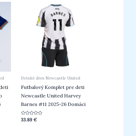
ed
Detské dres Newcastle United
deti
Futbalový Komplet pre deti
o
Newcastle United Harvey
6
Barnes #11 2025-26 Domáci
Hodnotenie
33.89
€
0
z
5