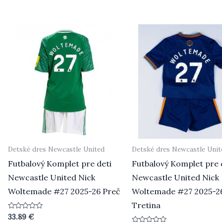
5
5
Detské dres Newcastle United
Detské dres Newcastle Unit
Futbalový Komplet pre deti
Futbalový Komplet pre 
Newcastle United Nick
Newcastle United Nick
Woltemade #27 2025-26 Preč
Woltemade #27 2025-2
Tretina
Hodnotenie
33.89
€
0