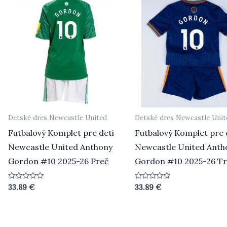
Detské dres Newcastle United
Detské dres Newcastle Unit
Futbalový Komplet pre deti
Futbalový Komplet pre 
Newcastle United Anthony
Newcastle United Anth
Gordon #10 2025-26 Preč
Gordon #10 2025-26 Tr
Hodnotenie
Hodnotenie
33.89
€
33.89
€
0
0
z
z
5
5