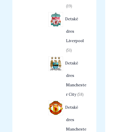
19
Detské
dres
Liverpool
51
Detské
dres
Mancheste
r City
58
Detské
dres
Mancheste