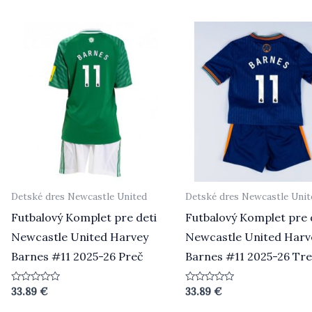
5
Detské dres Newcastle United
Detské dres Newcastle Unit
Futbalový Komplet pre deti
Futbalový Komplet pre 
Newcastle United Harvey
Newcastle United Harv
Barnes #11 2025-26 Preč
Barnes #11 2025-26 Tre
Hodnotenie
Hodnotenie
33.89
€
33.89
€
0
0
z
z