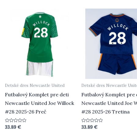
5
5
Detské dres Newcastle United
Detské dres Newcastle Unit
Futbalový Komplet pre deti
Futbalový Komplet pre 
Newcastle United Joe Willock
Newcastle United Joe W
#28 2025-26 Preč
#28 2025-26 Tretina
Hodnotenie
Hodnotenie
33.89
€
33.89
€
0
0
z
z