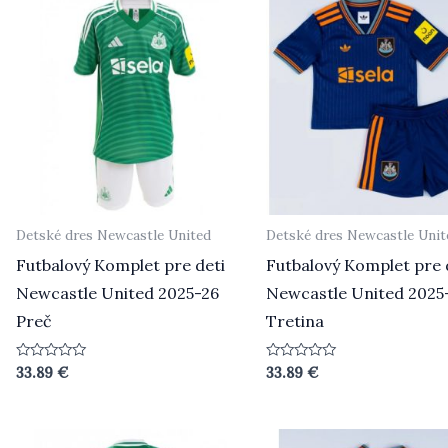
Detské dres Newcastle United
Detské dres Newcastle Unit
Futbalový Komplet pre deti
Futbalový Komplet pre 
Newcastle United 2025-26
Newcastle United 2025
Preč
Tretina
Hodnotenie
Hodnotenie
33.89
€
33.89
€
0
0
z
z
5
5