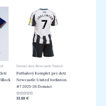
5
ed
Detské dres Newcastle United
deti
Futbalový Komplet pre deti
illock
Newcastle United Joelinton
#7 2025-26 Domáci
Hodnotenie
33.89
€
0
z