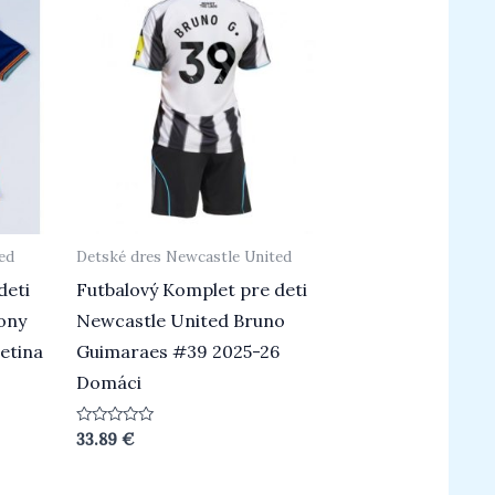
ed
Detské dres Newcastle United
deti
Futbalový Komplet pre deti
ony
Newcastle United Bruno
etina
Guimaraes #39 2025-26
Domáci
Hodnotenie
33.89
€
0
z
5