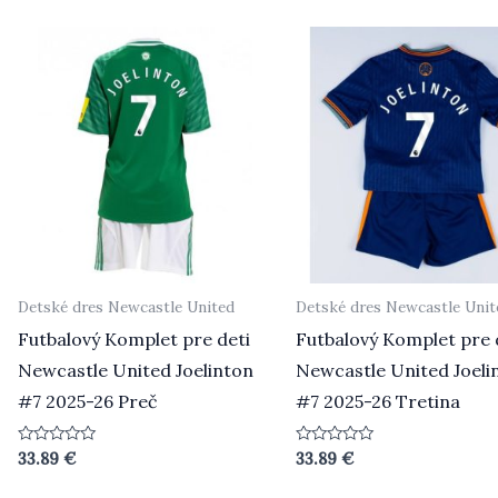
5
5
Detské dres Newcastle United
Detské dres Newcastle Unit
Futbalový Komplet pre deti
Futbalový Komplet pre 
Newcastle United Joelinton
Newcastle United Joeli
#7 2025-26 Preč
#7 2025-26 Tretina
Hodnotenie
Hodnotenie
33.89
€
33.89
€
0
0
z
z