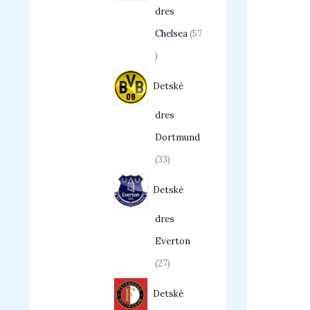
dres
Chelsea
57
Detské
dres
Dortmund
33
Detské
dres
Everton
27
Detské