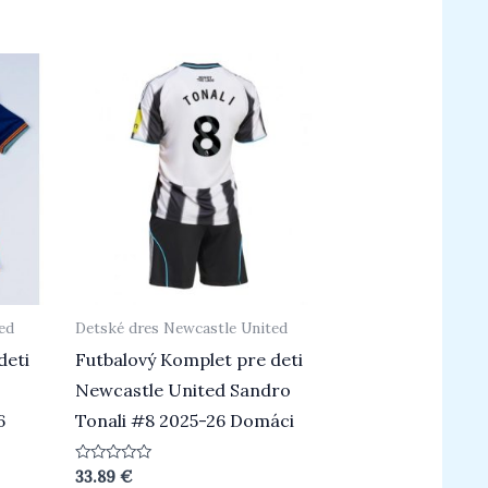
0
z
5
ed
Detské dres Newcastle United
deti
Futbalový Komplet pre deti
Newcastle United Sandro
6
Tonali #8 2025-26 Domáci
Hodnotenie
33.89
€
0