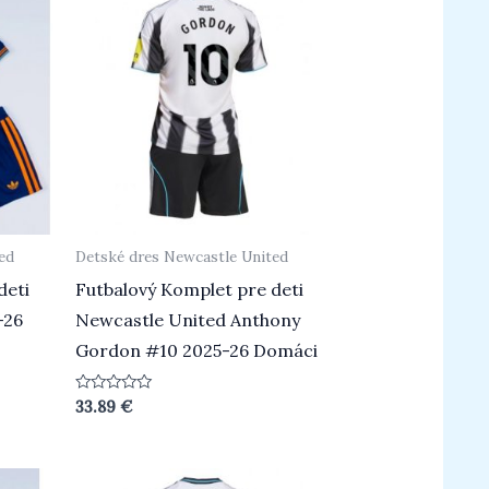
ed
Detské dres Newcastle United
deti
Futbalový Komplet pre deti
-26
Newcastle United Anthony
Gordon #10 2025-26 Domáci
Hodnotenie
33.89
€
0
z
5