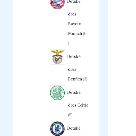
Detské
dres
Bayern
Munich
63
Detské
dres
Benfica
3
Detské
dres Celtic
5
Detské