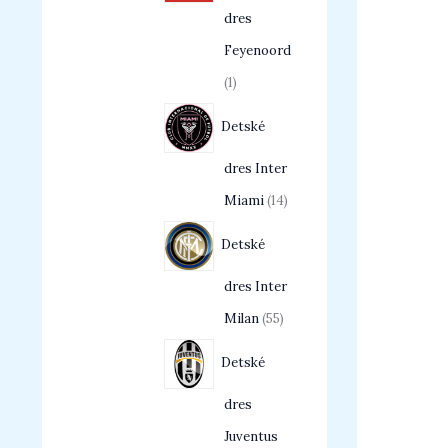
dres
Feyenoord
1
Detské
dres Inter
Miami
14
Detské
dres Inter
Milan
55
Detské
dres
Juventus