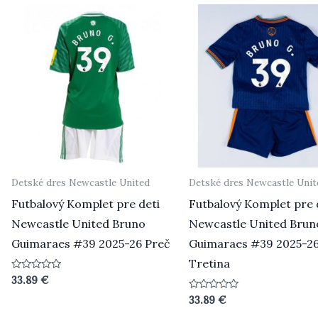
Detské dres Newcastle United
Detské dres Newcastle Unit
Futbalový Komplet pre deti
Futbalový Komplet pre 
Newcastle United Bruno
Newcastle United Brun
Guimaraes #39 2025-26 Preč
Guimaraes #39 2025-2
Tretina
Hodnotenie
33.89
€
0
z
Hodnotenie
33.89
€
5
0
z