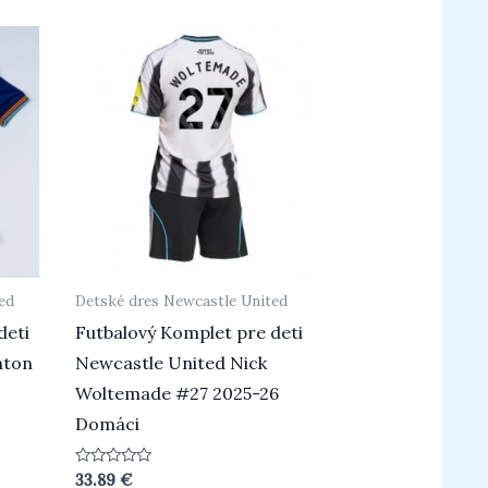
5
ed
Detské dres Newcastle United
deti
Futbalový Komplet pre deti
nton
Newcastle United Nick
Woltemade #27 2025-26
Domáci
Hodnotenie
33.89
€