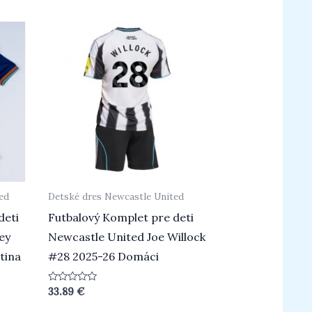
ed
Detské dres Newcastle United
deti
Futbalový Komplet pre deti
ey
Newcastle United Joe Willock
tina
#28 2025-26 Domáci
Hodnotenie
33.89
€
0
z