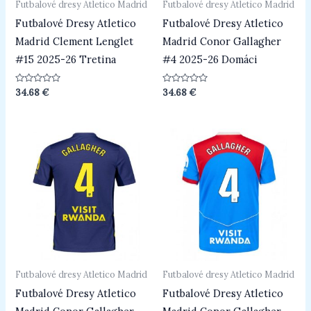
Futbalové dresy Atletico Madrid
Futbalové dresy Atletico Madrid
Futbalové Dresy Atletico
Futbalové Dresy Atletico
Madrid Clement Lenglet
Madrid Conor Gallagher
#15 2025-26 Tretina
#4 2025-26 Domáci
Hodnotenie
Hodnotenie
34.68
€
34.68
€
0
0
z
z
5
5
Futbalové dresy Atletico Madrid
Futbalové dresy Atletico Madrid
Futbalové Dresy Atletico
Futbalové Dresy Atletico