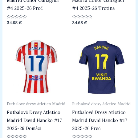
Madrid Conor Gallagher
Madrid Conor Gallagher
#4 2025-26 Preč
#4 2025-26 Tretina
Hodnotenie
Hodnotenie
34.68
€
34.68
€
0
0
z
z
5
5
Futbalové dresy Atletico Madrid
Futbalové dresy Atletico Madrid
Futbalové Dresy Atletico
Futbalové Dresy Atletico
Madrid David Hancko #17
Madrid David Hancko #17
2025-26 Domáci
2025-26 Preč