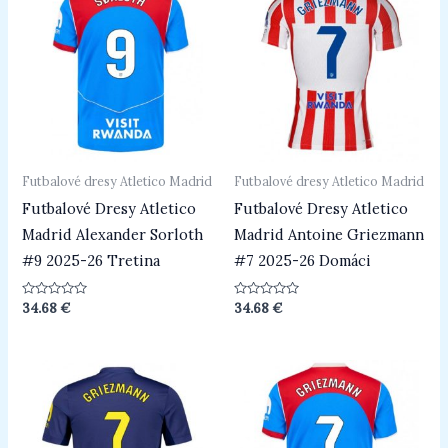
Futbalové dresy Atletico Madrid
Futbalové dresy Atletico Madrid
Futbalové Dresy Atletico
Futbalové Dresy Atletico
Madrid Alexander Sorloth
Madrid Antoine Griezmann
#9 2025-26 Tretina
#7 2025-26 Domáci
Hodnotenie
Hodnotenie
34.68
€
34.68
€
0
0
z
z
5
5