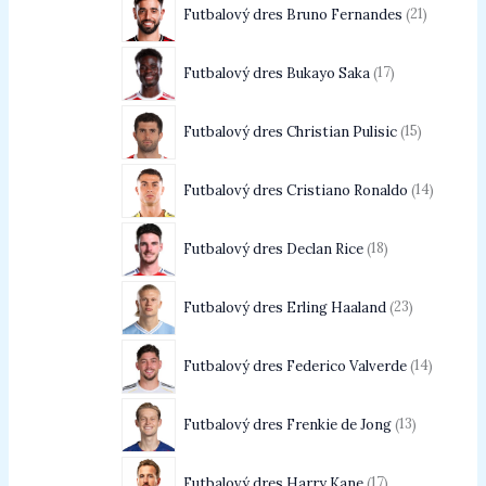
Futbalový dres Bruno Fernandes
21
Futbalový dres Bukayo Saka
17
Futbalový dres Christian Pulisic
15
Futbalový dres Cristiano Ronaldo
14
Futbalový dres Declan Rice
18
Futbalový dres Erling Haaland
23
Futbalový dres Federico Valverde
14
Futbalový dres Frenkie de Jong
13
Futbalový dres Harry Kane
17