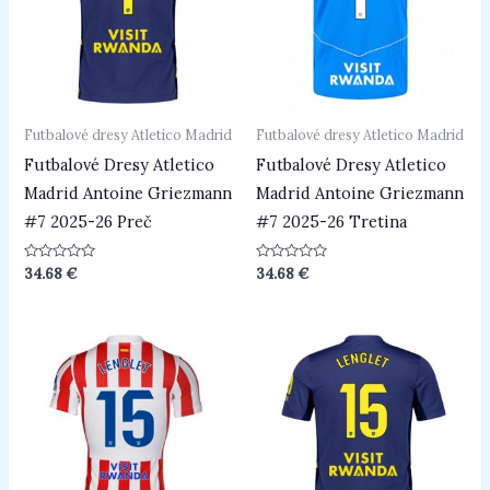
Futbalové dresy Atletico Madrid
Futbalové dresy Atletico Madrid
Futbalové Dresy Atletico
Futbalové Dresy Atletico
Madrid Antoine Griezmann
Madrid Antoine Griezmann
#7 2025-26 Preč
#7 2025-26 Tretina
Hodnotenie
Hodnotenie
34.68
€
34.68
€
0
0
z
z
5
5