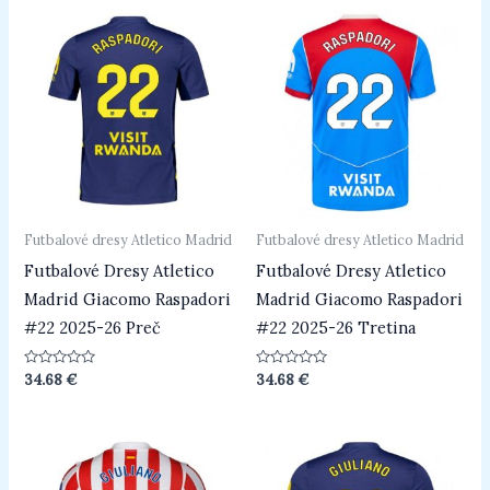
Futbalové dresy Atletico Madrid
Futbalové dresy Atletico Madrid
Futbalové Dresy Atletico
Futbalové Dresy Atletico
Madrid Giacomo Raspadori
Madrid Giacomo Raspadori
#22 2025-26 Preč
#22 2025-26 Tretina
Hodnotenie
Hodnotenie
34.68
€
34.68
€
0
0
z
z
5
5