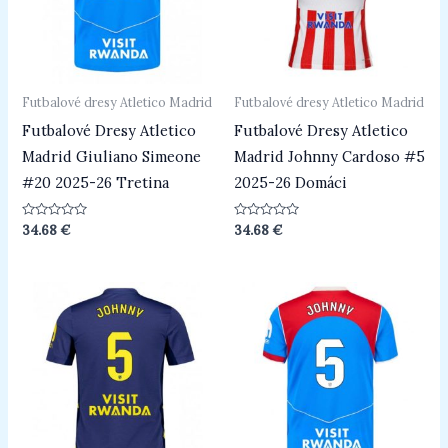
Futbalové dresy Atletico Madrid
Futbalové dresy Atletico Madrid
Futbalové Dresy Atletico
Futbalové Dresy Atletico
Madrid Giuliano Simeone
Madrid Johnny Cardoso #5
#20 2025-26 Tretina
2025-26 Domáci
Hodnotenie
Hodnotenie
34.68
€
34.68
€
0
0
z
z
5
5