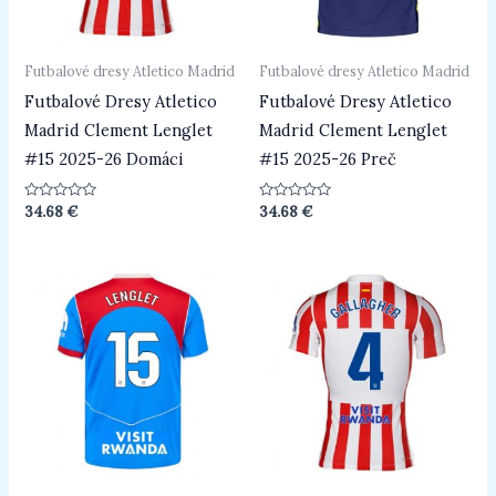
Futbalové dresy Atletico Madrid
Futbalové dresy Atletico Madrid
Futbalové Dresy Atletico
Futbalové Dresy Atletico
Madrid Clement Lenglet
Madrid Clement Lenglet
#15 2025-26 Domáci
#15 2025-26 Preč
Hodnotenie
Hodnotenie
34.68
€
34.68
€
0
0
z
z
5
5