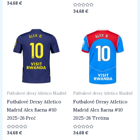
Hodnotenie
34.68
€
0
z
Hodnotenie
34.68
€
5
0
z
5
Futbalové dresy Atletico Madrid
Futbalové dresy Atletico Madrid
Futbalové Dresy Atletico
Futbalové Dresy Atletico
Madrid Alex Baena #10
Madrid Alex Baena #10
2025-26 Preč
2025-26 Tretina
Hodnotenie
Hodnotenie
34.68
€
34.68
€
0
0
z
z