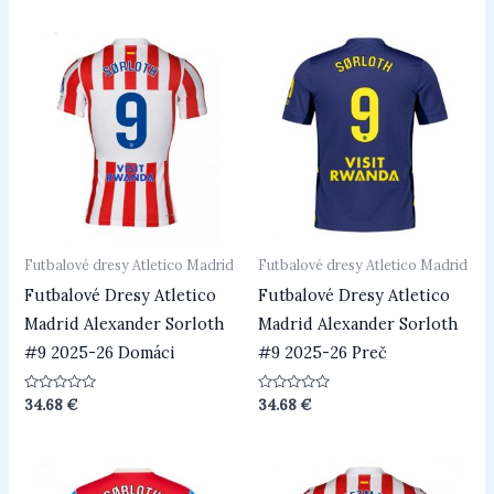
5
5
Futbalové dresy Atletico Madrid
Futbalové dresy Atletico Madrid
Futbalové Dresy Atletico
Futbalové Dresy Atletico
Madrid Alexander Sorloth
Madrid Alexander Sorloth
#9 2025-26 Domáci
#9 2025-26 Preč
Hodnotenie
Hodnotenie
34.68
€
34.68
€
0
0
z
z
5
5