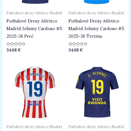
Futbalové dresy Atletico Madrid
Futbalové dresy Atletico Madrid
Futbalové Dresy Atletico
Futbalové Dresy Atletico
Madrid Johnny Cardoso #5
Madrid Johnny Cardoso #5
2025-26 Preč
2025-26 Tretina
Hodnotenie
Hodnotenie
34.68
€
34.68
€
0
0
z
z
5
5
Futbalové dresy Atletico Madrid
Futbalové dresy Atletico Madrid