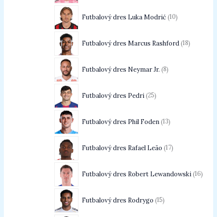
Futbalový dres Luka Modrić
10
Futbalový dres Marcus Rashford
18
Futbalový dres Neymar Jr.
8
Futbalový dres Pedri
25
Futbalový dres Phil Foden
13
Futbalový dres Rafael Leão
17
Futbalový dres Robert Lewandowski
16
Futbalový dres Rodrygo
15