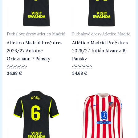
Futbalové dresy Atletico Madrid
Futbalové dresy Atletico Madrid
Atlético Madrid Preč dres
Atlético Madrid Preč dres
2026/27 Antoine
2026/27 Julián Alvarez 19
Griezmann 7 Pánsky
Pánsky
Hodnotenie
Hodnotenie
34.68
€
34.68
€
0
0
z
z
5
5