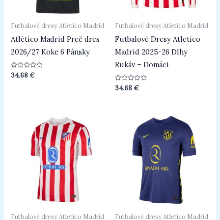
Futbalové dresy Atletico Madrid
Futbalové dresy Atletico Madrid
Atlético Madrid Preč dres
Futbalové Dresy Atletico
2026/27 Koke 6 Pánsky
Madrid 2025-26 Dlhy
Rukáv – Domáci
Hodnotenie
34.68
€
0
z
Hodnotenie
34.68
€
5
0
z
5
Futbalové dresy Atletico Madrid
Futbalové dresy Atletico Madrid