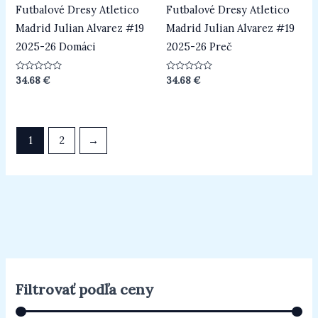
Futbalové Dresy Atletico
Futbalové Dresy Atletico
Madrid Julian Alvarez #19
Madrid Julian Alvarez #19
2025-26 Domáci
2025-26 Preč
Hodnotenie
Hodnotenie
34.68
€
34.68
€
0
0
z
z
5
5
1
2
→
Filtrovať podľa ceny