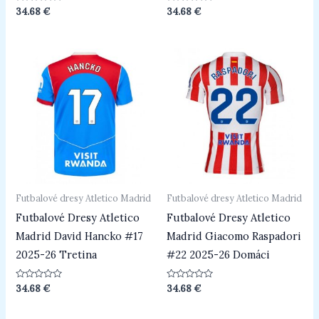
Hodnotenie
Hodnotenie
34.68
€
34.68
€
0
0
z
z
5
5
Futbalové dresy Atletico Madrid
Futbalové dresy Atletico Madrid
Futbalové Dresy Atletico
Futbalové Dresy Atletico
Madrid David Hancko #17
Madrid Giacomo Raspadori
2025-26 Tretina
#22 2025-26 Domáci
Hodnotenie
Hodnotenie
34.68
€
34.68
€
0
0
z
z
5
5