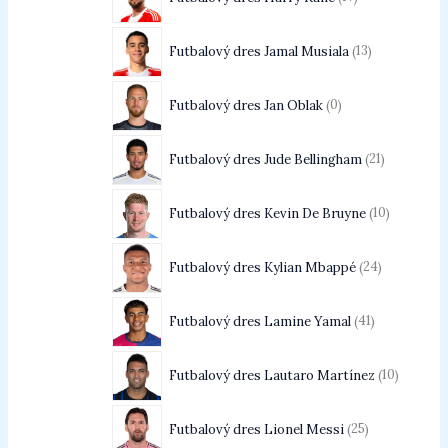
Futbalový dres Jamal Musiala
13
Futbalový dres Jan Oblak
0
Futbalový dres Jude Bellingham
21
Futbalový dres Kevin De Bruyne
10
Futbalový dres Kylian Mbappé
24
Futbalový dres Lamine Yamal
41
Futbalový dres Lautaro Martínez
10
Futbalový dres Lionel Messi
25