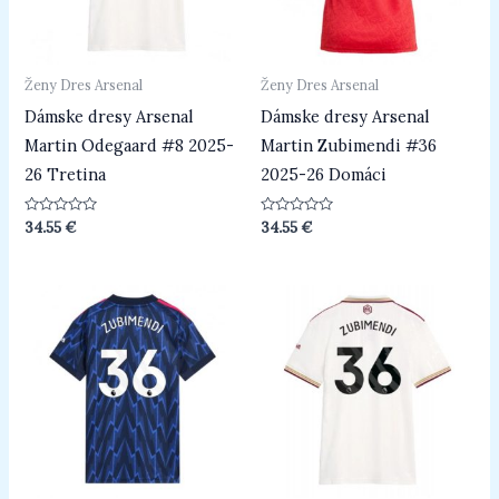
Ženy Dres Arsenal
Ženy Dres Arsenal
Dámske dresy Arsenal
Dámske dresy Arsenal
Martin Odegaard #8 2025-
Martin Zubimendi #36
26 Tretina
2025-26 Domáci
Hodnotenie
Hodnotenie
34.55
€
34.55
€
0
0
z
z
5
5