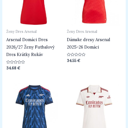
Ženy Dres Arsenal
Ženy Dres Arsenal
Arsenal Domáci Dres
Dámske dresy Arsenal
2026/27 Ženy Futbalový
2025-26 Domáci
Dres Krátky Rukáv
Hodnotenie
34.55
€
0
z
Hodnotenie
34.68
€
5
0
z
5