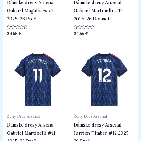
Dámske dresy Arsenal
Dámske dresy Arsenal
Gabriel Magalhaes #6
Gabriel Martinelli #11
2025-26 Preč
2025-26 Domáci
Hodnotenie
Hodnotenie
34.55
€
34.55
€
0
0
z
z
5
5
Ženy Dres Arsenal
Ženy Dres Arsenal
Dámske dresy Arsenal
Dámske dresy Arsenal
Gabriel Martinelli #11
Jurrien Timber #12 2025-