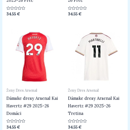
2025-26 Preč
26 Preč
Hodnotenie
Hodnotenie
34.55
€
34.55
€
0
0
z
z
5
5
Ženy Dres Arsenal
Ženy Dres Arsenal
Dámske dresy Arsenal Kai
Dámske dresy Arsenal Kai
Havertz #29 2025-26
Havertz #29 2025-26
Domáci
Tretina
Hodnotenie
Hodnotenie
34.55
€
34.55
€
0
0