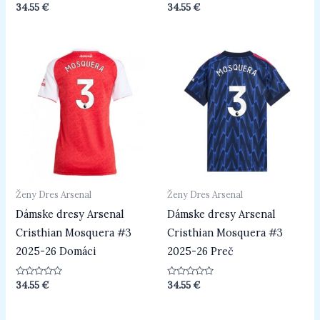
Hodnotenie
Hodnotenie
34.55
€
34.55
€
0
0
z
z
5
5
Ženy Dres Arsenal
Ženy Dres Arsenal
Dámske dresy Arsenal
Dámske dresy Arsenal
Cristhian Mosquera #3
Cristhian Mosquera #3
2025-26 Domáci
2025-26 Preč
Hodnotenie
Hodnotenie
34.55
€
34.55
€
0
0
z
z
5
5