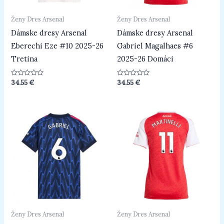
Ženy Dres Arsenal
Ženy Dres Arsenal
Dámske dresy Arsenal
Dámske dresy Arsenal
Eberechi Eze #10 2025-26
Gabriel Magalhaes #6
Tretina
2025-26 Domáci
Hodnotenie
Hodnotenie
34.55
€
34.55
€
0
0
z
z
5
5
Ženy Dres Arsenal
Ženy Dres Arsenal