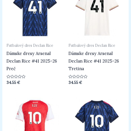
Futbalový dres Declan Rice
Futbalový dres Declan Rice
Dámske dresy Arsenal
Dámske dresy Arsenal
Declan Rice #41 2025-26
Declan Rice #41 2025-26
Preč
Tretina
Hodnotenie
Hodnotenie
34.55
€
34.55
€
0
0
z
z
5
5