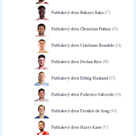
Futbalový dres Bukayo Saka
17
Futbalový dres Christian Pulisic
15
Futbalový dres Cristiano Ronaldo
14
Futbalový dres Declan Rice
18
Futbalový dres Erling Haaland
23
Futbalový dres Federico Valverde
14
Futbalový dres Frenkie de Jong
13
Futbalový dres Harry Kane
17