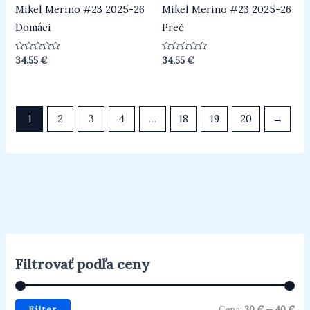
Mikel Merino #23 2025-26
Mikel Merino #23 2025-26
Domáci
Preč
Hodnotenie
Hodnotenie
34.55
€
34.55
€
0
0
z
z
5
5
1
2
3
4
…
18
19
20
→
Filtrovať podľa ceny
Filter
Cena:
30 €
—
40 €