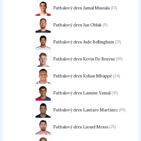
Futbalový dres Jamal Musiala
13
Futbalový dres Jan Oblak
0
Futbalový dres Jude Bellingham
21
Futbalový dres Kevin De Bruyne
10
Futbalový dres Kylian Mbappé
24
Futbalový dres Lamine Yamal
41
Futbalový dres Lautaro Martínez
10
Futbalový dres Lionel Messi
25