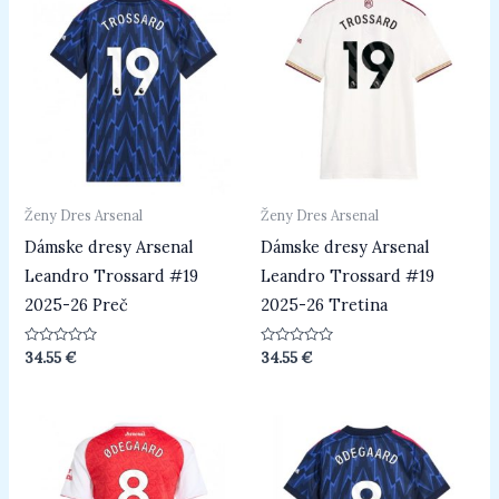
Ženy Dres Arsenal
Ženy Dres Arsenal
Dámske dresy Arsenal
Dámske dresy Arsenal
Leandro Trossard #19
Leandro Trossard #19
2025-26 Preč
2025-26 Tretina
Hodnotenie
Hodnotenie
34.55
€
34.55
€
0
0
z
z
5
5