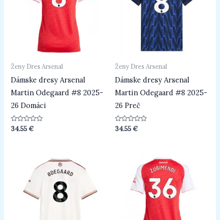
Ženy Dres Arsenal
Ženy Dres Arsenal
Dámske dresy Arsenal
Dámske dresy Arsenal
Martin Odegaard #8 2025-
Martin Odegaard #8 2025-
26 Domáci
26 Preč
Hodnotenie
Hodnotenie
34.55
€
34.55
€
0
0
z
z
5
5