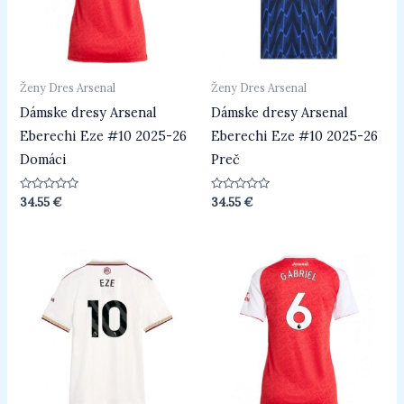
Ženy Dres Arsenal
Ženy Dres Arsenal
Dámske dresy Arsenal
Dámske dresy Arsenal
Eberechi Eze #10 2025-26
Eberechi Eze #10 2025-26
Domáci
Preč
Hodnotenie
Hodnotenie
34.55
€
34.55
€
0
0
z
z
5
5