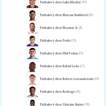
Futbalový dres Luka Modrić
10
Futbalový dres Marcus Rashford
18
Futbalový dres Neymar Jr.
8
Futbalový dres Pedri
25
Futbalový dres Phil Foden
13
Futbalový dres Rafael Leão
17
Futbalový dres Robert Lewandowski
16
Futbalový dres Rodrygo
15
Futbalový dres Vinícius Júnior
28