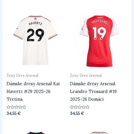
z
z
5
5
Ženy Dres Arsenal
Ženy Dres Arsenal
Dámske dresy Arsenal Kai
Dámske dresy Arsenal
Havertz #29 2025-26
Leandro Trossard #19
Tretina
2025-26 Domáci
Hodnotenie
Hodnotenie
34.55
€
34.55
€
0
0
z
z
5
5