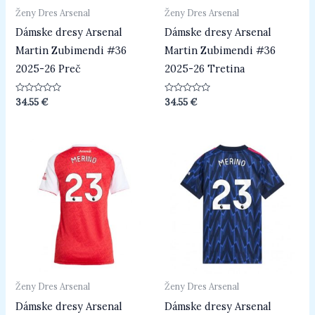
Ženy Dres Arsenal
Ženy Dres Arsenal
Dámske dresy Arsenal
Dámske dresy Arsenal
Martin Zubimendi #36
Martin Zubimendi #36
2025-26 Preč
2025-26 Tretina
Hodnotenie
Hodnotenie
34.55
€
34.55
€
0
0
z
z
5
5
Ženy Dres Arsenal
Ženy Dres Arsenal
Dámske dresy Arsenal
Dámske dresy Arsenal