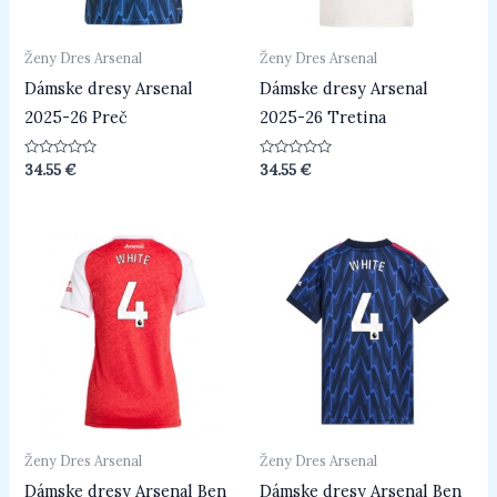
Ženy Dres Arsenal
Ženy Dres Arsenal
Dámske dresy Arsenal
Dámske dresy Arsenal
2025-26 Preč
2025-26 Tretina
Hodnotenie
Hodnotenie
34.55
€
34.55
€
0
0
z
z
5
5
Ženy Dres Arsenal
Ženy Dres Arsenal
Dámske dresy Arsenal Ben
Dámske dresy Arsenal Ben