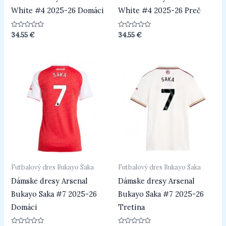
White #4 2025-26 Domáci
White #4 2025-26 Preč
Hodnotenie
Hodnotenie
34.55
€
34.55
€
0
0
z
z
5
5
Futbalový dres Bukayo Saka
Futbalový dres Bukayo Saka
Dámske dresy Arsenal
Dámske dresy Arsenal
Bukayo Saka #7 2025-26
Bukayo Saka #7 2025-26
Domáci
Tretina