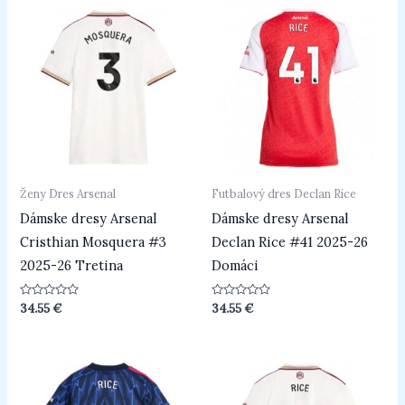
Ženy Dres Arsenal
Futbalový dres Declan Rice
Dámske dresy Arsenal
Dámske dresy Arsenal
Cristhian Mosquera #3
Declan Rice #41 2025-26
2025-26 Tretina
Domáci
Hodnotenie
Hodnotenie
34.55
€
34.55
€
0
0
z
z
5
5