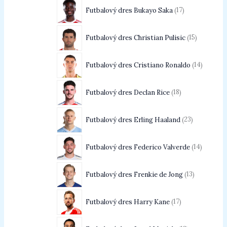
Futbalový dres Bukayo Saka
17
Futbalový dres Christian Pulisic
15
Futbalový dres Cristiano Ronaldo
14
Futbalový dres Declan Rice
18
Futbalový dres Erling Haaland
23
Futbalový dres Federico Valverde
14
Futbalový dres Frenkie de Jong
13
Futbalový dres Harry Kane
17