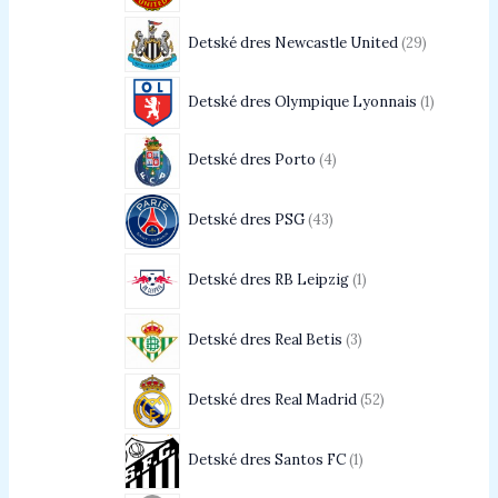
Detské dres Newcastle United
29
Detské dres Olympique Lyonnais
1
Detské dres Porto
4
Detské dres PSG
43
Detské dres RB Leipzig
1
Detské dres Real Betis
3
Detské dres Real Madrid
52
Detské dres Santos FC
1