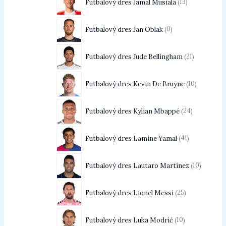
Futbalový dres Jamal Musiala
13
Futbalový dres Jan Oblak
0
Futbalový dres Jude Bellingham
21
Futbalový dres Kevin De Bruyne
10
Futbalový dres Kylian Mbappé
24
Futbalový dres Lamine Yamal
41
Futbalový dres Lautaro Martínez
10
Futbalový dres Lionel Messi
25
Futbalový dres Luka Modrić
10