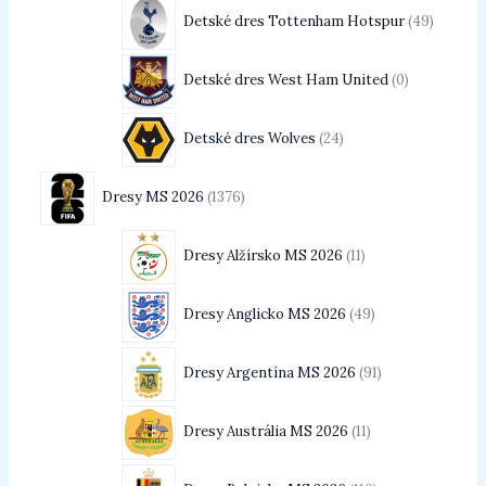
Detské dres Tottenham Hotspur
49
Detské dres West Ham United
0
Detské dres Wolves
24
Dresy MS 2026
1376
Dresy Alžírsko MS 2026
11
Dresy Anglicko MS 2026
49
Dresy Argentína MS 2026
91
Dresy Austrália MS 2026
11