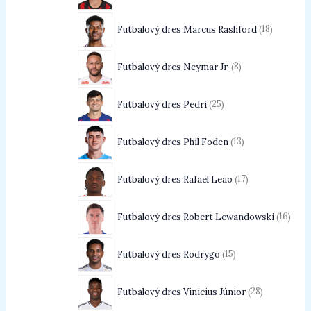
Futbalový dres Marcus Rashford
18
Futbalový dres Neymar Jr.
8
Futbalový dres Pedri
25
Futbalový dres Phil Foden
13
Futbalový dres Rafael Leão
17
Futbalový dres Robert Lewandowski
16
Futbalový dres Rodrygo
15
Futbalový dres Vinícius Júnior
28