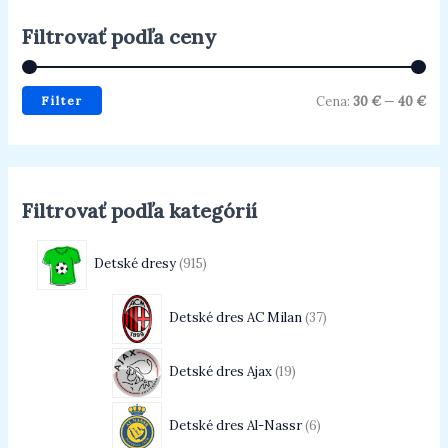
Filtrovať podľa ceny
Filter
Cena:
30 €
—
40 €
Filtrovať podľa kategórií
Detské dresy
915
Detské dres AC Milan
37
Detské dres Ajax
19
Detské dres Al-Nassr
6