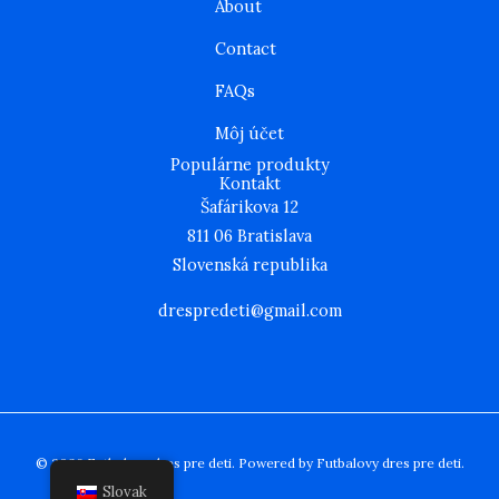
About
a
k
m
Contact
FAQs
Môj účet
Populárne produkty
Kontakt
Šafárikova 12
811 06 Bratislava
Slovenská republika
drespredeti@gmail.com
© 2026 Futbalovy dres pre deti. Powered by Futbalovy dres pre deti.
Slovak