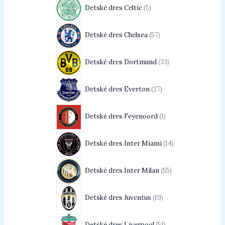
Detské dres Celtic
5
Detské dres Chelsea
57
Detské dres Dortmund
33
Detské dres Everton
27
Detské dres Feyenoord
1
Detské dres Inter Miami
14
Detské dres Inter Milan
55
Detské dres Juventus
19
Detské dres Liverpool
51