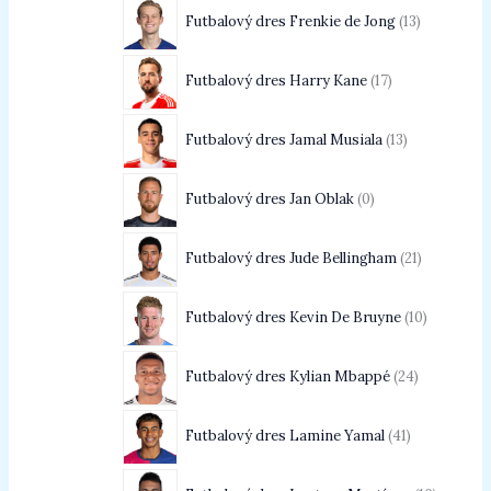
Futbalový dres Frenkie de Jong
13
Futbalový dres Harry Kane
17
Futbalový dres Jamal Musiala
13
Futbalový dres Jan Oblak
0
Futbalový dres Jude Bellingham
21
Futbalový dres Kevin De Bruyne
10
Futbalový dres Kylian Mbappé
24
Futbalový dres Lamine Yamal
41