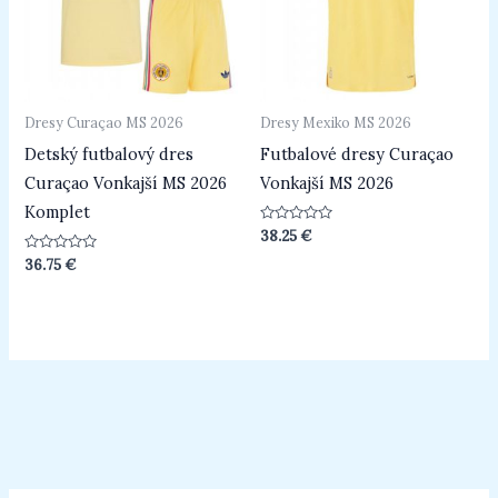
Dresy Curaçao MS 2026
Dresy Mexiko MS 2026
Detský futbalový dres
Futbalové dresy Curaçao
Curaçao Vonkajší MS 2026
Vonkajší MS 2026
Komplet
Hodnotenie
38.25
€
0
z
Hodnotenie
36.75
€
5
0
z
5