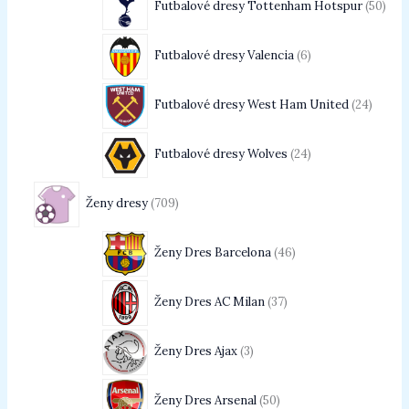
Futbalové dresy Tottenham Hotspur
50
Futbalové dresy Valencia
6
Futbalové dresy West Ham United
24
Futbalové dresy Wolves
24
Ženy dresy
709
Ženy Dres Barcelona
46
Ženy Dres AC Milan
37
Ženy Dres Ajax
3
Ženy Dres Arsenal
50