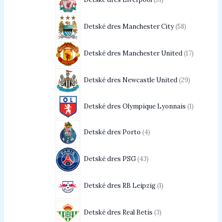
Detské dres Manchester City
58
Detské dres Manchester United
17
Detské dres Newcastle United
29
Detské dres Olympique Lyonnais
1
Detské dres Porto
4
Detské dres PSG
43
Detské dres RB Leipzig
1
Detské dres Real Betis
3