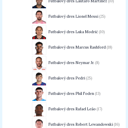
Futbalový dres Lautaro Martínez
10
Futbalový dres Lionel Messi
25
Futbalový dres Luka Modrić
10
Futbalový dres Marcus Rashford
18
Futbalový dres Neymar Jr.
8
Futbalový dres Pedri
25
Futbalový dres Phil Foden
13
Futbalový dres Rafael Leão
17
Futbalový dres Robert Lewandowski
16