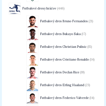
Futbalové dresy hráčov
446
Futbalový dres Bruno Fernandes
21
Futbalový dres Bukayo Saka
17
Futbalový dres Christian Pulisic
15
Futbalový dres Cristiano Ronaldo
14
Futbalový dres Declan Rice
18
Futbalový dres Erling Haaland
23
Futbalový dres Federico Valverde
14