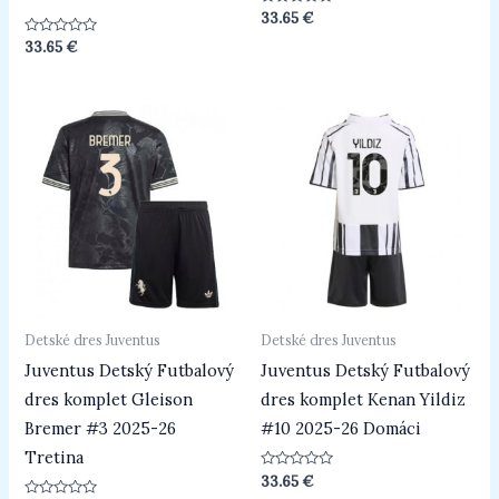
Hodnotenie
33.65
€
0
z
Hodnotenie
33.65
€
5
0
z
5
Detské dres Juventus
Detské dres Juventus
Juventus Detský Futbalový
Juventus Detský Futbalový
dres komplet Gleison
dres komplet Kenan Yildiz
Bremer #3 2025-26
#10 2025-26 Domáci
Tretina
Hodnotenie
33.65
€
0