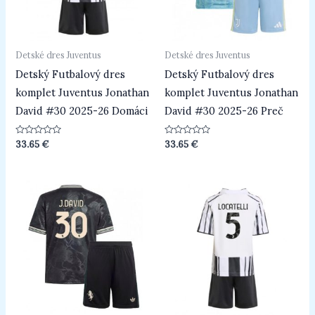
Detské dres Juventus
Detské dres Juventus
Detský Futbalový dres
Detský Futbalový dres
komplet Juventus Jonathan
komplet Juventus Jonathan
David #30 2025-26 Domáci
David #30 2025-26 Preč
Hodnotenie
Hodnotenie
33.65
€
33.65
€
0
0
z
z
5
5