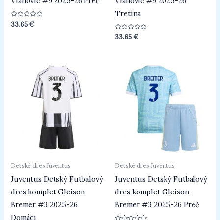
Vlahovic #9 2025-26 Preč
Vlahovic #9 2025-26
Tretina
Hodnotenie
33.65
€
0
z
Hodnotenie
33.65
€
5
0
z
5
Detské dres Juventus
Detské dres Juventus
Juventus Detský Futbalový
Juventus Detský Futbalový
dres komplet Gleison
dres komplet Gleison
Bremer #3 2025-26
Bremer #3 2025-26 Preč
Domáci