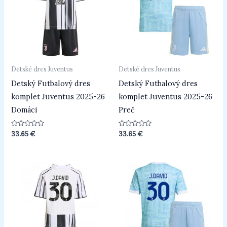
Detské dres Juventus
Detské dres Juventus
Detský Futbalový dres
Detský Futbalový dres
komplet Juventus 2025-26
komplet Juventus 2025-26
Domáci
Preč
Hodnotenie
Hodnotenie
33.65
€
33.65
€
0
0
z
z
5
5