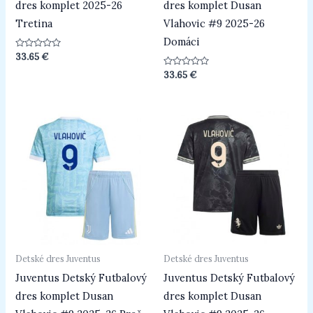
dres komplet 2025-26
dres komplet Dusan
Tretina
Vlahovic #9 2025-26
Domáci
Hodnotenie
33.65
€
0
z
Hodnotenie
33.65
€
5
0
z
5
Detské dres Juventus
Detské dres Juventus
Juventus Detský Futbalový
Juventus Detský Futbalový
dres komplet Dusan
dres komplet Dusan