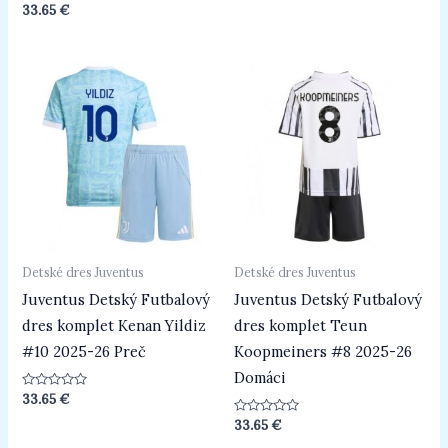
z
Hodnotenie
33.65
€
5
0
z
5
Detské dres Juventus
Detské dres Juventus
Juventus Detský Futbalový
Juventus Detský Futbalový
dres komplet Kenan Yildiz
dres komplet Teun
#10 2025-26 Preč
Koopmeiners #8 2025-26
Domáci
Hodnotenie
33.65
€
0
z
Hodnotenie
33.65
€
5
0
z