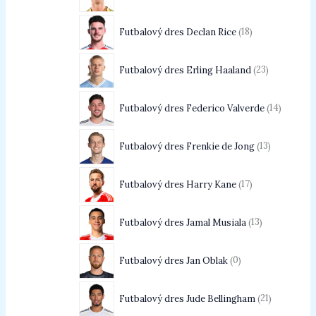
Futbalový dres Declan Rice
18
Futbalový dres Erling Haaland
23
Futbalový dres Federico Valverde
14
Futbalový dres Frenkie de Jong
13
Futbalový dres Harry Kane
17
Futbalový dres Jamal Musiala
13
Futbalový dres Jan Oblak
0
Futbalový dres Jude Bellingham
21