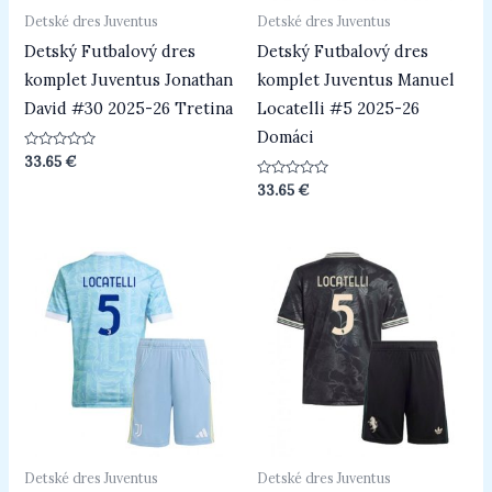
Detské dres Juventus
Detské dres Juventus
Detský Futbalový dres
Detský Futbalový dres
komplet Juventus Jonathan
komplet Juventus Manuel
David #30 2025-26 Tretina
Locatelli #5 2025-26
Domáci
Hodnotenie
33.65
€
0
z
Hodnotenie
33.65
€
5
0
z
5
Detské dres Juventus
Detské dres Juventus