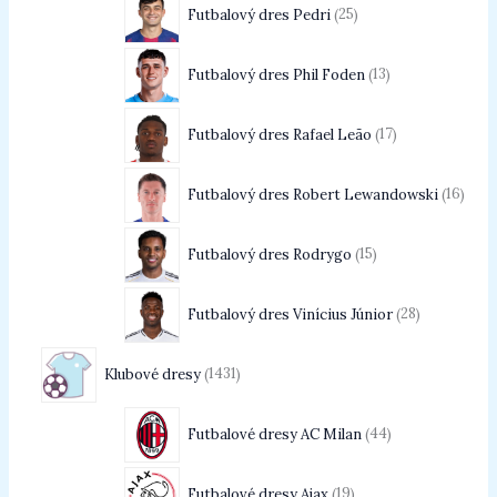
Futbalový dres Pedri
25
Futbalový dres Phil Foden
13
Futbalový dres Rafael Leão
17
Futbalový dres Robert Lewandowski
16
Futbalový dres Rodrygo
15
Futbalový dres Vinícius Júnior
28
Klubové dresy
1431
Futbalové dresy AC Milan
44
Futbalové dresy Ajax
19