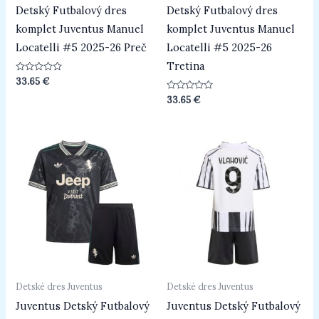
Detský Futbalový dres
Detský Futbalový dres
komplet Juventus Manuel
komplet Juventus Manuel
Locatelli #5 2025-26 Preč
Locatelli #5 2025-26
Tretina
Hodnotenie
33.65
€
0
z
Hodnotenie
33.65
€
5
0
z
5
Detské dres Juventus
Detské dres Juventus
Juventus Detský Futbalový
Juventus Detský Futbalový