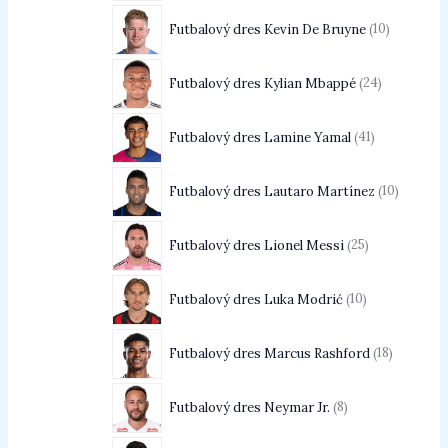
Futbalový dres Kevin De Bruyne
10
Futbalový dres Kylian Mbappé
24
Futbalový dres Lamine Yamal
41
Futbalový dres Lautaro Martínez
10
Futbalový dres Lionel Messi
25
Futbalový dres Luka Modrić
10
Futbalový dres Marcus Rashford
18
Futbalový dres Neymar Jr.
8