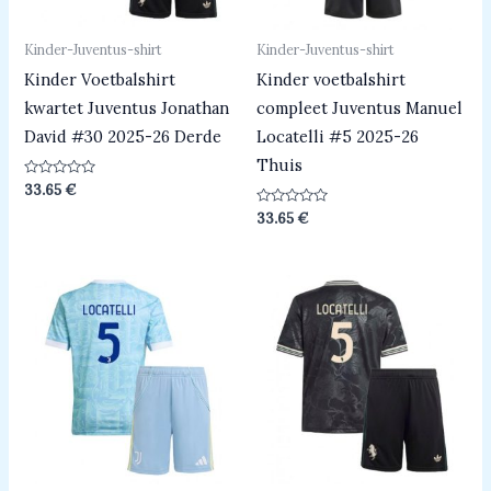
Kinder-Juventus-shirt
Kinder-Juventus-shirt
Kinder Voetbalshirt
Kinder voetbalshirt
kwartet Juventus Jonathan
compleet Juventus Manuel
David #30 2025-26 Derde
Locatelli #5 2025-26
Thuis
Beoordeeld
33.65
€
0
uit
Beoordeeld
33.65
€
5
0
uit
5