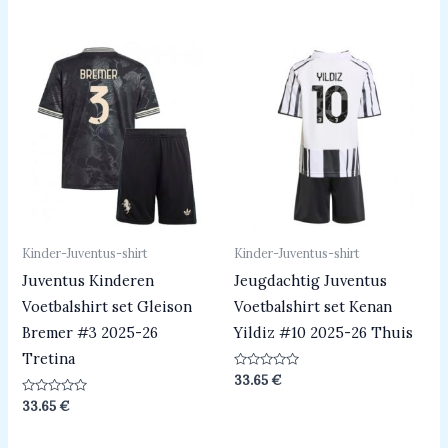
uit
uit
5
5
Kinder-Juventus-shirt
Kinder-Juventus-shirt
Juventus Kinderen
Jeugdachtig Juventus
Voetbalshirt set Gleison
Voetbalshirt set Kenan
Bremer #3 2025-26
Yildiz #10 2025-26 Thuis
Tretina
Beoordeeld
33.65
€
0
uit
Beoordeeld
33.65
€
5
0
uit
5