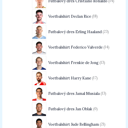
Futbalový dres Cristiano Ronaldo
14
Voetbalshirt Declan Rice
18
Futbalový dres Erling Haaland
23
Voetbalshirt Federico Valverde
14
Voetbalshirt Frenkie de Jong
13
Voetbalshirt Harry Kane
17
Futbalový dres Jamal Musiala
13
Futbalový dres Jan Oblak
0
Voetbalshirt Jude Bellingham
21