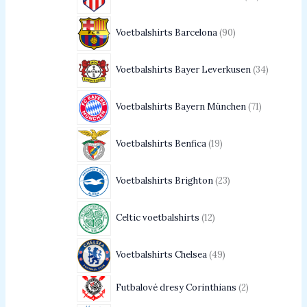
Voetbalshirts Barcelona
90
Voetbalshirts Bayer Leverkusen
34
Voetbalshirts Bayern München
71
Voetbalshirts Benfica
19
Voetbalshirts Brighton
23
Celtic voetbalshirts
12
Voetbalshirts Chelsea
49
Futbalové dresy Corinthians
2