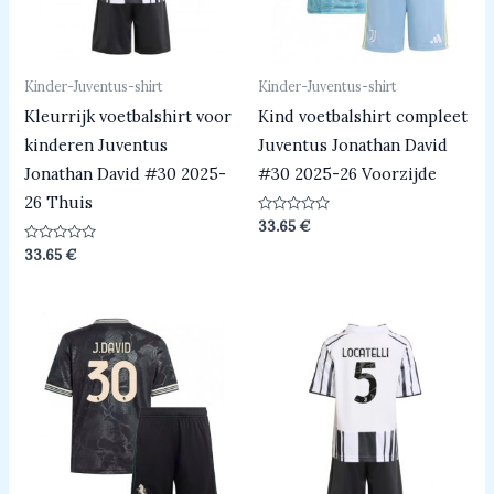
Kinder-Juventus-shirt
Kinder-Juventus-shirt
Kleurrijk voetbalshirt voor
Kind voetbalshirt compleet
kinderen Juventus
Juventus Jonathan David
Jonathan David #30 2025-
#30 2025-26 Voorzijde
26 Thuis
Beoordeeld
33.65
€
0
uit
Beoordeeld
33.65
€
5
0
uit
5