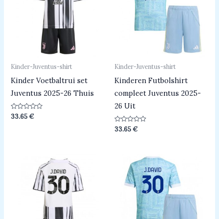
Kinder-Juventus-shirt
Kinder-Juventus-shirt
Kinder Voetbaltrui set
Kinderen Futbolshirt
Juventus 2025-26 Thuis
compleet Juventus 2025-
26 Uit
Beoordeeld
33.65
€
0
uit
Beoordeeld
33.65
€
5
0
uit
5