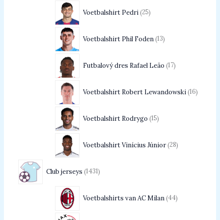
Voetbalshirt Pedri
25
Voetbalshirt Phil Foden
13
Futbalový dres Rafael Leão
17
Voetbalshirt Robert Lewandowski
16
Voetbalshirt Rodrygo
15
Voetbalshirt Vinícius Júnior
28
Club jerseys
1431
Voetbalshirts van AC Milan
44