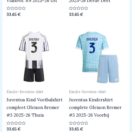
Vlahovic #9 2025-26 Uit
2025-26 Derde Deel
Beoordeeld
Beoordeeld
33.65
€
33.65
€
0
0
uit
uit
5
5
Kinder-Juventus-shirt
Kinder-Juventus-shirt
Juventus Kind Voetbalshirt
Juventus Kindershirt
compleet Gleison Bremer
complete Gleison Bremer
#3 2025-26 Thuis
#3 2025-26 Voorbij
Beoordeeld
Beoordeeld
33.65
€
33.65
€
0
0