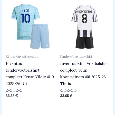
Kinder-Juventus-shirt
Kinder-Juventus-shirt
Juventus
Juventus Kind Voetbalshirt
Kindervoetbalshirt
compleet Teun
compleet Kenan Yildiz #10
Koopmeiners #8 2025-26
2025-26 Uit
Thuis
Beoordeeld
Beoordeeld
33.65
€
33.65
€
0
0
uit
uit
5
5