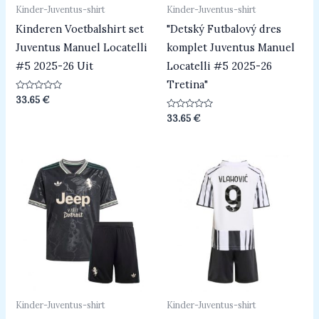
Kinder-Juventus-shirt
Kinder-Juventus-shirt
Kinderen Voetbalshirt set
"Detský Futbalový dres
Juventus Manuel Locatelli
komplet Juventus Manuel
#5 2025-26 Uit
Locatelli #5 2025-26
Tretina"
Beoordeeld
33.65
€
0
uit
Beoordeeld
33.65
€
5
0
uit
5
Kinder-Juventus-shirt
Kinder-Juventus-shirt