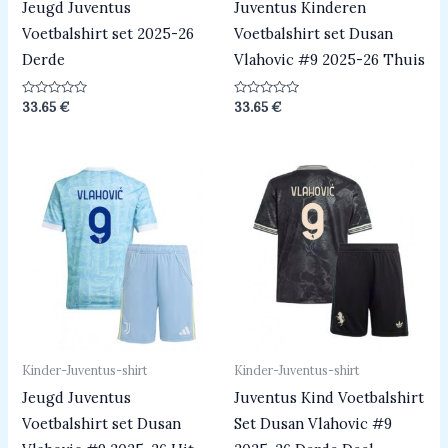
Jeugd Juventus
Juventus Kinderen
Voetbalshirt set 2025-26
Voetbalshirt set Dusan
Derde
Vlahovic #9 2025-26 Thuis
Beoordeeld
Beoordeeld
33.65
€
33.65
€
0
0
uit
uit
5
5
Kinder-Juventus-shirt
Kinder-Juventus-shirt
Jeugd Juventus
Juventus Kind Voetbalshirt
Voetbalshirt set Dusan
Set Dusan Vlahovic #9