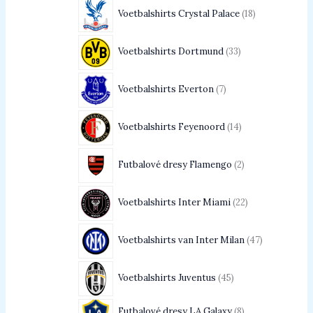
Voetbalshirts Crystal Palace
18
Voetbalshirts Dortmund
33
Voetbalshirts Everton
7
Voetbalshirts Feyenoord
14
Futbalové dresy Flamengo
2
Voetbalshirts Inter Miami
22
Voetbalshirts van Inter Milan
47
Voetbalshirts Juventus
45
Futbalové dresy LA Galaxy
8