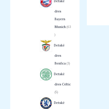
Detské
dres
Bayern
Munich
63
Detské
dres
Benfica
3
Detské
dres Celtic
5
Detské