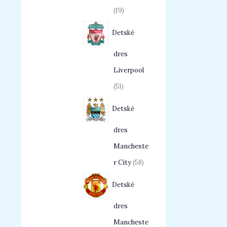
19
Detské
dres
Liverpool
51
Detské
dres
Mancheste
r City
58
Detské
dres
Mancheste