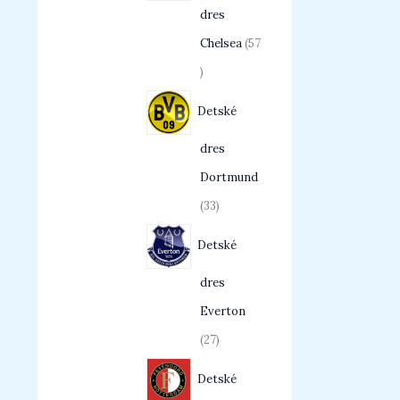
dres
Chelsea
57
Detské
dres
Dortmund
33
Detské
dres
Everton
27
Detské