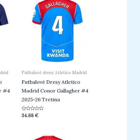
drid
Futbalové dresy Atletico Madrid
o
Futbalové Dresy Atletico
r #4
Madrid Conor Gallagher #4
2025-26 Tretina
Hodnotenie
34.68
€
0
z
5