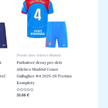
d
Detské dres Atletico Madrid
i
Futbalové dresy pre deti
Atletico Madrid Conor
reč
Gallagher #4 2025-26 Tretina
Komplety
Hodnotenie
33.68
€
0
z
5