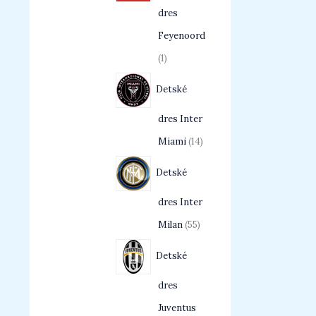
dres
Feyenoord
1
Detské
dres Inter
Miami
14
Detské
dres Inter
Milan
55
Detské
dres
Juventus