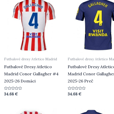
Futbalové dresy Atletico Madrid
Futbalové dresy Atletico Ma
Futbalové Dresy Atletico
Futbalové Dresy Atletic
Madrid Conor Gallagher #4
Madrid Conor Gallaghe
2025-26 Domáci
2025-26 Preč
Hodnotenie
Hodnotenie
34.68
€
34.68
€
0
0
z
z
5
5