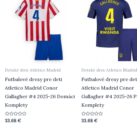
Detské dres Atletico Madrid
Detské dres Atletico Madri
Futbalové dresy pre deti
Futbalové dresy pre det
Atletico Madrid Conor
Atletico Madrid Conor
Gallagher #4 2025-26 Domáci
Gallagher #4 2025-26 P
Komplety
Komplety
Hodnotenie
Hodnotenie
33.68
€
33.68
€
0
0
z
z
5
5