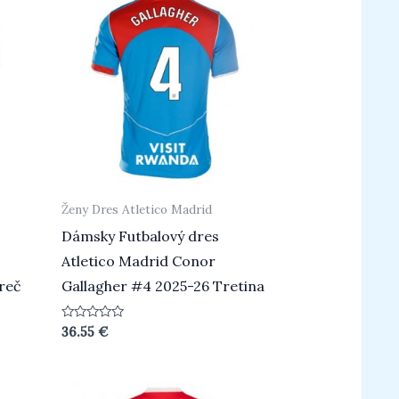
Ženy Dres Atletico Madrid
Dámsky Futbalový dres
Atletico Madrid Conor
reč
Gallagher #4 2025-26 Tretina
Hodnotenie
36.55
€
0
z
5