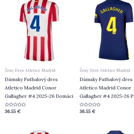
Ženy Dres Atletico Madrid
Ženy Dres Atletico Madrid
Dámsky Futbalový dres
Dámsky Futbalový dres
Atletico Madrid Conor
Atletico Madrid Conor
Gallagher #4 2025-26 Domáci
Gallagher #4 2025-26 P
Hodnotenie
Hodnotenie
36.55
€
36.55
€
0
0
z
z
5
5