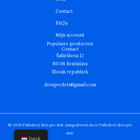
a
k
m
Contact
FAQ's
Mijn account
Populaire producten
Contact
Šafárikova 12
811 06 Bratislava
Slovak republiek
drespredeti@gmail.com
© 2026 Futbalový dres pre deti. Aangedreven door Futbalový dres pre
deti.
Dutch