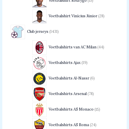
Voetbalshirt Rodrygo
15
Voetbalshirt Vinícius Júnior
28
Club jerseys
1431
Voetbalshirts van AC Milan
44
Voetbalshirts Ajax
19
Voetbalshirts Al-Nassr
6
Voetbalshirts Arsenal
78
Voetbalshirts AS Monaco
15
Voetbalshirts AS Roma
24