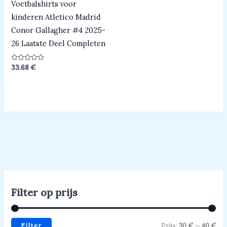
Voetbalshirts voor
kinderen Atletico Madrid
Conor Gallagher #4 2025-
26 Laatste Deel Completen
Beoordeeld
33.68
€
0
uit
5
Filter op prijs
Filter
Prijs:
30 €
—
40 €