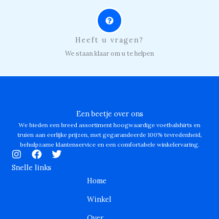
Heeft u vragen?
We staan klaar om u te helpen
Een beetje over ons
We bieden een breed assortiment hoogwaardige voetbalshirts en
truien aan eerlijke prijzen, met gegarandeerde 100% tevredenheid,
behulpzame klantenservice en een comfortabele winkelervaring.
I
F
T
n
a
w
Snelle links
s
c
i
Home
t
e
t
a
b
t
Winkel
g
o
e
r
o
r
Over