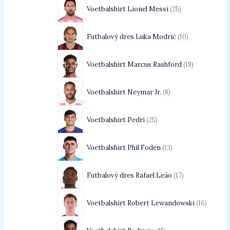
Voetbalshirt Lionel Messi
25
Futbalový dres Luka Modrić
10
Voetbalshirt Marcus Rashford
18
Voetbalshirt Neymar Jr.
8
Voetbalshirt Pedri
25
Voetbalshirt Phil Foden
13
Futbalový dres Rafael Leão
17
Voetbalshirt Robert Lewandowski
16