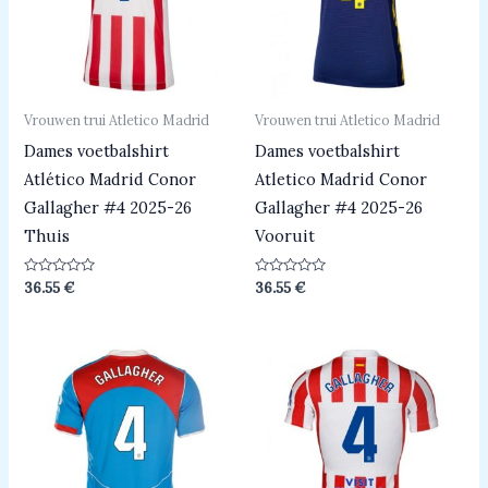
Vrouwen trui Atletico Madrid
Vrouwen trui Atletico Madrid
Dames voetbalshirt
Dames voetbalshirt
Atlético Madrid Conor
Atletico Madrid Conor
Gallagher #4 2025-26
Gallagher #4 2025-26
Thuis
Vooruit
Beoordeeld
Beoordeeld
36.55
€
36.55
€
0
0
uit
uit
5
5