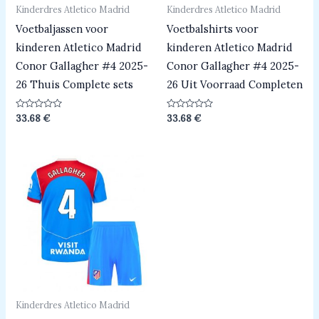
Kinderdres Atletico Madrid
Kinderdres Atletico Madrid
Voetbaljassen voor
Voetbalshirts voor
kinderen Atletico Madrid
kinderen Atletico Madrid
Conor Gallagher #4 2025-
Conor Gallagher #4 2025-
26 Thuis Complete sets
26 Uit Voorraad Completen
Beoordeeld
Beoordeeld
33.68
€
33.68
€
0
0
uit
uit
5
5
Kinderdres Atletico Madrid