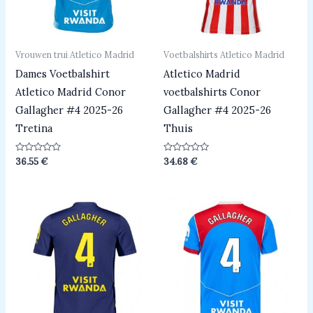
Vrouwen trui Atletico Madrid
Voetbalshirts Atletico Madrid
Dames Voetbalshirt
Atletico Madrid
Atletico Madrid Conor
voetbalshirts Conor
Gallagher #4 2025-26
Gallagher #4 2025-26
Tretina
Thuis
Beoordeeld
Beoordeeld
36.55
€
34.68
€
0
0
uit
uit
5
5