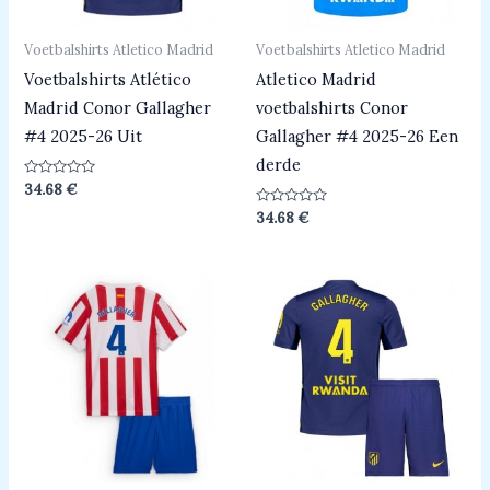
Voetbalshirts Atletico Madrid
Voetbalshirts Atletico Madrid
Voetbalshirts Atlético
Atletico Madrid
Madrid Conor Gallagher
voetbalshirts Conor
#4 2025-26 Uit
Gallagher #4 2025-26 Een
derde
Beoordeeld
34.68
€
0
uit
Beoordeeld
34.68
€
5
0
uit
5