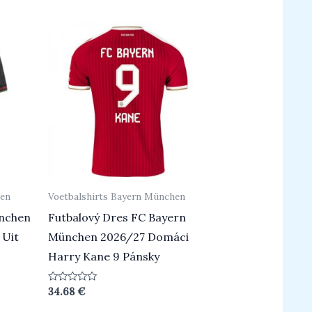
hen
Voetbalshirts Bayern München
ünchen
Futbalový Dres FC Bayern
 Uit
München 2026/27 Domáci
Harry Kane 9 Pánsky
Beoordeeld
34.68
€
0
uit