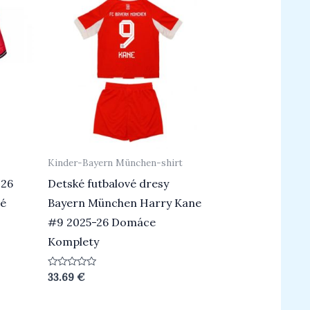
Kinder-Bayern München-shirt
026
Detské futbalové dresy
vé
Bayern München Harry Kane
#9 2025-26 Domáce
Komplety
Beoordeeld
33.69
€
0
uit
5