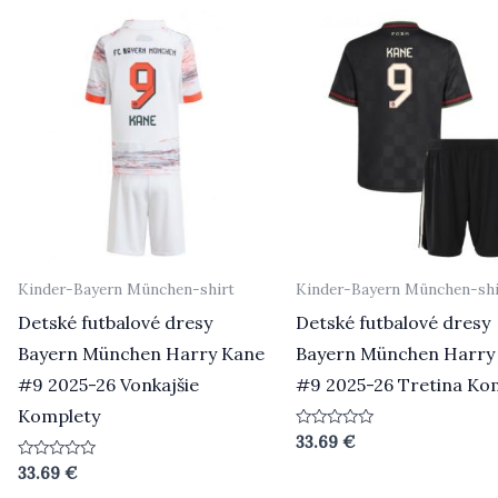
Kinder-Bayern München-shirt
Kinder-Bayern München-shi
Detské futbalové dresy
Detské futbalové dresy
Bayern München Harry Kane
Bayern München Harry
#9 2025-26 Vonkajšie
#9 2025-26 Tretina Ko
Komplety
Beoordeeld
33.69
€
0
uit
Beoordeeld
33.69
€
5
0