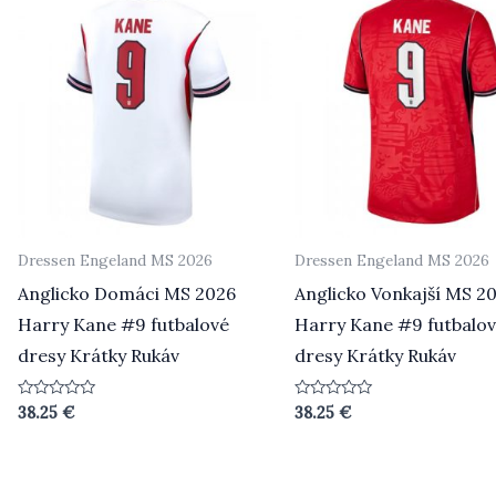
Dressen Engeland MS 2026
Dressen Engeland MS 2026
Anglicko Domáci MS 2026
Anglicko Vonkajší MS 2
Harry Kane #9 futbalové
Harry Kane #9 futbalo
dresy Krátky Rukáv
dresy Krátky Rukáv
Beoordeeld
Beoordeeld
38.25
€
38.25
€
0
0
uit
uit
5
5