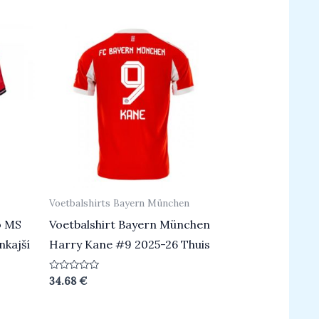
Voetbalshirts Bayern München
o MS
Voetbalshirt Bayern München
nkajší
Harry Kane #9 2025-26 Thuis
Beoordeeld
34.68
€
0
uit
5