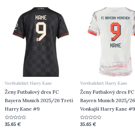
5
Voetbalshirt Harry Kane
Voetbalshirt Harry Kane
Ženy Futbalový dres FC
Ženy Futbalový dres FC
Bayern Munich 2025/26 Tretí
Bayern Munich 2025/2
Harry Kane #9
Vonkajší Harry Kane #
Beoordeeld
Beoordeeld
35.65
€
35.65
€
0
0
uit
uit