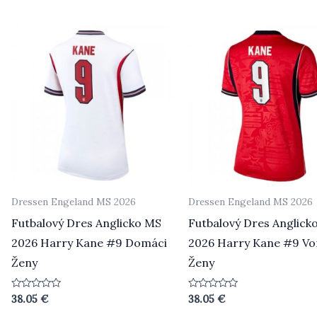
uit
5
Dressen Engeland MS 2026
Dressen Engeland MS 2026
Futbalový Dres Anglicko MS
Futbalový Dres Anglick
2026 Harry Kane #9 Domáci
2026 Harry Kane #9 Vo
Ženy
Ženy
Beoordeeld
Beoordeeld
38.05
€
38.05
€
0
0
uit
uit