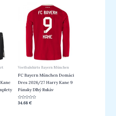
rt
Voetbalshirts Bayern München
FC Bayern München Domáci
 Kane
Dres 2026/27 Harry Kane 9
mplety
Pánsky Dlhý Rukáv
Beoordeeld
34.68
€
0
uit
5