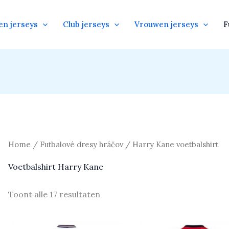
en jerseys
Club jerseys
Vrouwen jerseys
F
Home
/
Futbalové dresy hráčov
/ Harry Kane voetbalshirt
Voetbalshirt Harry Kane
Toont alle 17 resultaten