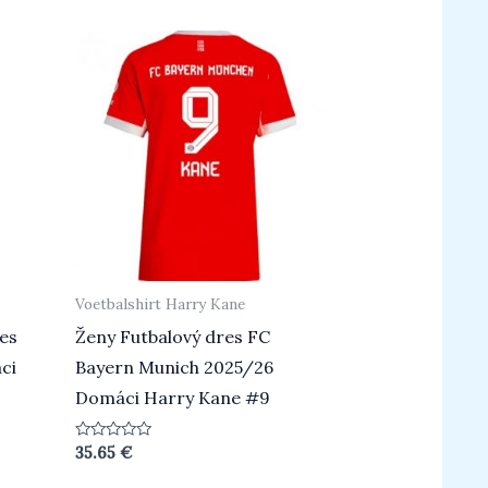
5
Voetbalshirt Harry Kane
res
Ženy Futbalový dres FC
ci
Bayern Munich 2025/26
Domáci Harry Kane #9
Beoordeeld
35.65
€
0
uit