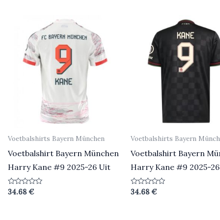
5
5
Voetbalshirts Bayern München
Voetbalshirts Bayern Münc
Voetbalshirt Bayern München
Voetbalshirt Bayern M
Harry Kane #9 2025-26 Uit
Harry Kane #9 2025-26
Beoordeeld
Beoordeeld
34.68
€
34.68
€
0
0
uit
uit
5
5