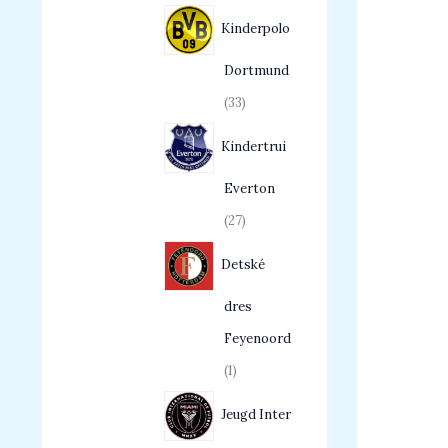
Kinderpolo
Dortmund
33
Kindertrui
Everton
27
Detské
dres
Feyenoord
1
Jeugd Inter