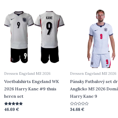
Dressen Engeland MS 2026
Dressen Engeland MS 2026
Voetbalshirts Engeland WK
Pánsky Futbalový set d
2026 Harry Kane #9 thuis
Anglicko MS 2026 Domá
heren set
Harry Kane 9
Beoordeeld
Beoordeeld
46.69
€
34.68
€
5.00
0
uit 5
uit