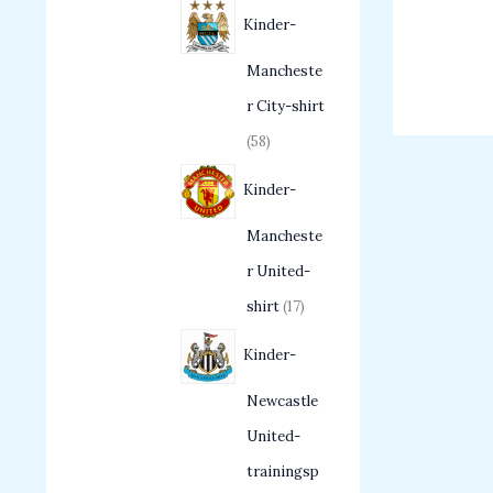
Kinder-
Mancheste
r City-shirt
58
Kinder-
Mancheste
r United-
shirt
17
Kinder-
Newcastle
United-
trainingsp