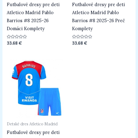
Futbalové dresy pre deti
Futbalové dresy pre deti
Atletico Madrid Pablo
Atletico Madrid Pablo
Barrios #8 2025-26
Barrios #8 2025-26 Preč
Domáci Komplety
Komplety
Hodnotenie
Hodnotenie
33.68
€
33.68
€
0
0
z
z
5
5
Detské dres Atletico Madrid
Futbalové dresy pre deti