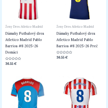
Ženy Dres Atletico Madrid
Ženy Dres Atletico Madrid
Dámsky Futbalový dres
Dámsky Futbalový dres
Atletico Madrid Pablo
Atletico Madrid Pablo
Barrios #8 2025-26
Barrios #8 2025-26 Preč
Domáci
Hodnotenie
36.55
€
0
z
Hodnotenie
36.55
€
5
0
z
5