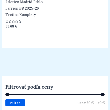
Atletico Madrid Pablo
Barrios #8 2025-26
Tretina Komplety
Hodnotenie
33.68
€
0
z
5
Filtrovať podľa ceny
Filter
Cena:
30 €
—
40 €