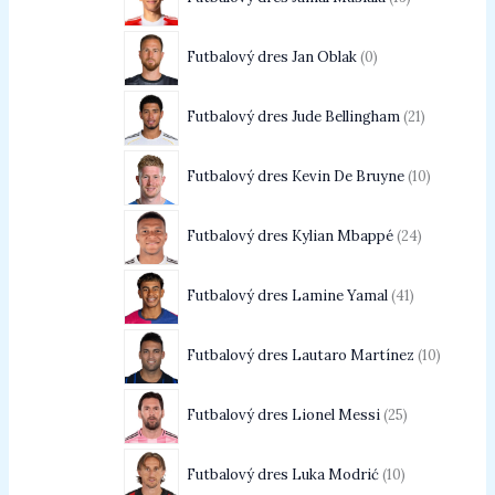
Futbalový dres Jan Oblak
0
Futbalový dres Jude Bellingham
21
Futbalový dres Kevin De Bruyne
10
Futbalový dres Kylian Mbappé
24
Futbalový dres Lamine Yamal
41
Futbalový dres Lautaro Martínez
10
Futbalový dres Lionel Messi
25
Futbalový dres Luka Modrić
10