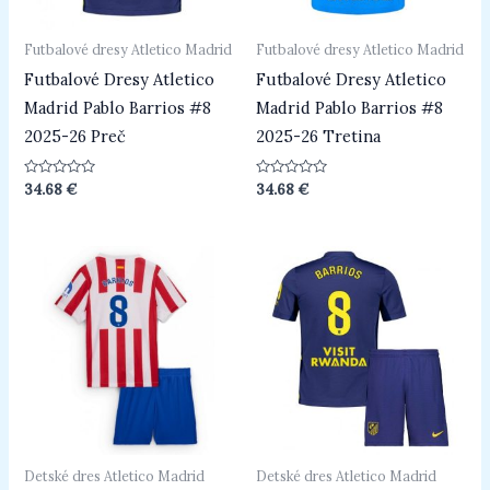
Futbalové dresy Atletico Madrid
Futbalové dresy Atletico Madrid
Futbalové Dresy Atletico
Futbalové Dresy Atletico
Madrid Pablo Barrios #8
Madrid Pablo Barrios #8
2025-26 Preč
2025-26 Tretina
Hodnotenie
Hodnotenie
34.68
€
34.68
€
0
0
z
z
5
5
Detské dres Atletico Madrid
Detské dres Atletico Madrid