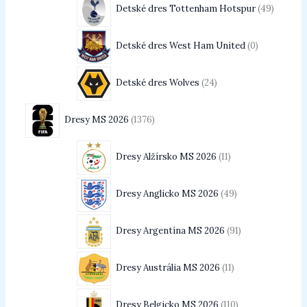
Detské dres Tottenham Hotspur
49
Detské dres West Ham United
0
Detské dres Wolves
24
Dresy MS 2026
1376
Dresy Alžírsko MS 2026
11
Dresy Anglicko MS 2026
49
Dresy Argentína MS 2026
91
Dresy Austrália MS 2026
11
Dresy Belgicko MS 2026
110