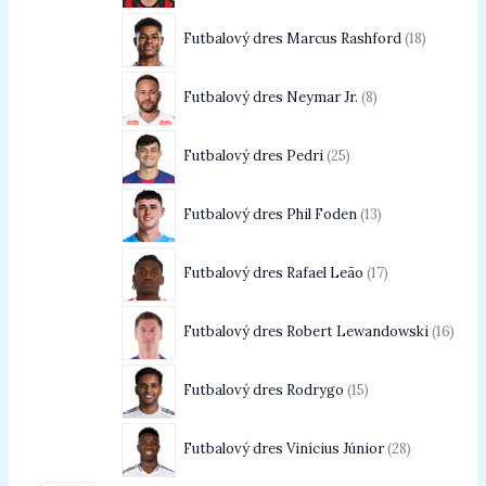
Futbalový dres Marcus Rashford
18
Futbalový dres Neymar Jr.
8
Futbalový dres Pedri
25
Futbalový dres Phil Foden
13
Futbalový dres Rafael Leão
17
Futbalový dres Robert Lewandowski
16
Futbalový dres Rodrygo
15
Futbalový dres Vinícius Júnior
28