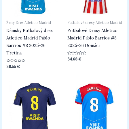
Ženy Dres Atletico Madrid
Futbalové dresy Atletico Madrid
Dámsky Futbalový dres
Futbalové Dresy Atletico
Atletico Madrid Pablo
Madrid Pablo Barrios #8
Barrios #8 2025-26
2025-26 Domáci
Tretina
Hodnotenie
34.68
€
0
z
Hodnotenie
36.55
€
5
0
z
5