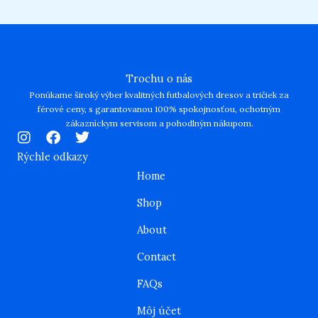
Trochu o nás
Ponúkame široký výber kvalitných futbalových dresov a tričiek za
férové ceny, s garantovanou 100% spokojnosťou, ochotným
zákazníckym servisom a pohodlným nákupom.
I
F
T
n
a
w
Rýchle odkazy
s
c
i
Home
t
e
t
a
b
t
Shop
g
o
e
r
o
r
About
a
k
m
Contact
FAQs
Môj účet