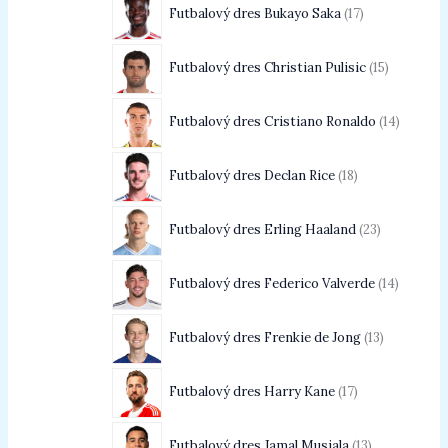
Futbalový dres Bukayo Saka
17
Futbalový dres Christian Pulisic
15
Futbalový dres Cristiano Ronaldo
14
Futbalový dres Declan Rice
18
Futbalový dres Erling Haaland
23
Futbalový dres Federico Valverde
14
Futbalový dres Frenkie de Jong
13
Futbalový dres Harry Kane
17
Futbalový dres Jamal Musiala
13