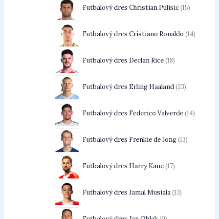
Futbalový dres Christian Pulisic
15
Futbalový dres Cristiano Ronaldo
14
Futbalový dres Declan Rice
18
Futbalový dres Erling Haaland
23
Futbalový dres Federico Valverde
14
Futbalový dres Frenkie de Jong
13
Futbalový dres Harry Kane
17
Futbalový dres Jamal Musiala
13
Futbalový dres Jan Oblak
0