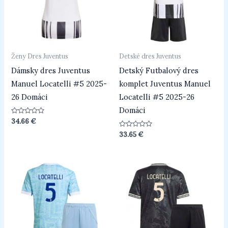
Ženy Dres Juventus
Detské dres Juventus
Dámsky dres Juventus
Detský Futbalový dres
Manuel Locatelli #5 2025-
komplet Juventus Manuel
26 Domáci
Locatelli #5 2025-26
Domáci
Hodnotenie
34.66
€
0
z
Hodnotenie
33.65
€
5
0
z
5