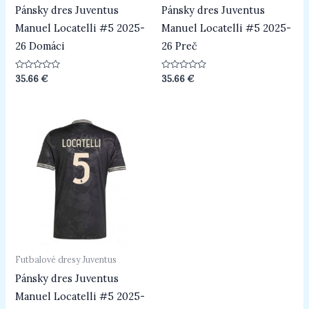
Pánsky dres Juventus
Pánsky dres Juventus
Manuel Locatelli #5 2025-
Manuel Locatelli #5 2025-
26 Domáci
26 Preč
Hodnotenie
Hodnotenie
35.66
€
35.66
€
0
0
z
z
5
5
Futbalové dresy Juventus
Pánsky dres Juventus
Manuel Locatelli #5 2025-