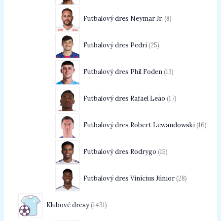
Futbalový dres Neymar Jr.
8
Futbalový dres Pedri
25
Futbalový dres Phil Foden
13
Futbalový dres Rafael Leão
17
Futbalový dres Robert Lewandowski
16
Futbalový dres Rodrygo
15
Futbalový dres Vinícius Júnior
28
Klubové dresy
1431