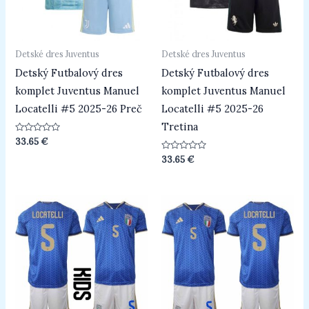
Detské dres Juventus
Detské dres Juventus
Detský Futbalový dres
Detský Futbalový dres
komplet Juventus Manuel
komplet Juventus Manuel
Locatelli #5 2025-26 Preč
Locatelli #5 2025-26
Tretina
Hodnotenie
33.65
€
0
z
Hodnotenie
33.65
€
5
0
z
5