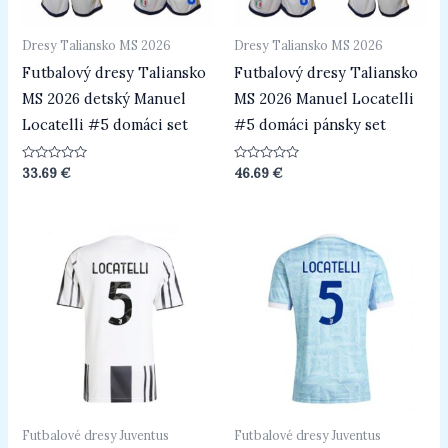
Dresy Taliansko MS 2026
Dresy Taliansko MS 2026
Futbalový dresy Taliansko
Futbalový dresy Taliansko
MS 2026 detský Manuel
MS 2026 Manuel Locatelli
Locatelli #5 domáci set
#5 domáci pánsky set
Hodnotenie
Hodnotenie
33.69
€
46.69
€
0
0
z
z
5
5
Futbalové dresy Juventus
Futbalové dresy Juventus