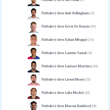
Futbalový dres Jude Bellingham
21
Futbalový dres Kevin De Bruyne
10
Futbalový dres Kylian Mbappé
24
Futbalový dres Lamine Yamal
41
Futbalový dres Lautaro Martínez
10
Futbalový dres Lionel Messi
25
Futbalový dres Luka Modrić
10
Futbalový dres Marcus Rashford
18