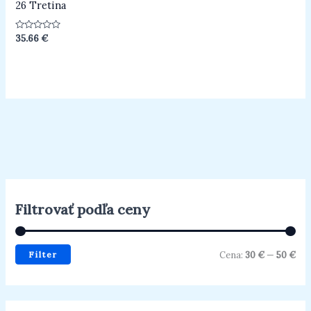
26 Tretina
Hodnotenie
35.66
€
0
z
5
Filtrovať podľa ceny
Filter
Cena:
30 €
—
50 €