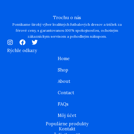
Trochu o nás
Ponúkame široký výber kvalitných futbalových dresov a tričiek za
férové ceny, s garantovanou 100% spokojnosťou, ochotným
zákazníckym servisom a pohodlným nákupom.
I
F
T
n
a
w
Rýchle odkazy
s
c
i
Home
t
e
t
a
b
t
Shop
g
o
e
r
o
r
About
a
k
m
Contact
FAQs
Môj účet
Populárne produkty
Kontakt