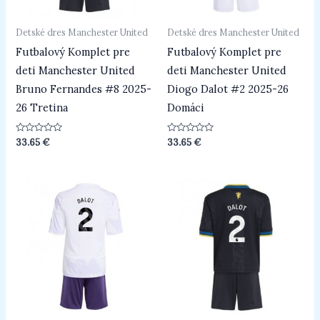
Detské dres Manchester United
Detské dres Manchester United
Futbalový Komplet pre
Futbalový Komplet pre
deti Manchester United
deti Manchester United
Bruno Fernandes #8 2025-
Diogo Dalot #2 2025-26
26 Tretina
Domáci
Hodnotenie
Hodnotenie
33.65
€
33.65
€
0
0
z
z
5
5