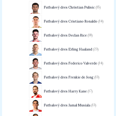
Futbalový dres Christian Pulisic
15
Futbalový dres Cristiano Ronaldo
14
Futbalový dres Declan Rice
18
Futbalový dres Erling Haaland
23
Futbalový dres Federico Valverde
14
Futbalový dres Frenkie de Jong
13
Futbalový dres Harry Kane
17
Futbalový dres Jamal Musiala
13