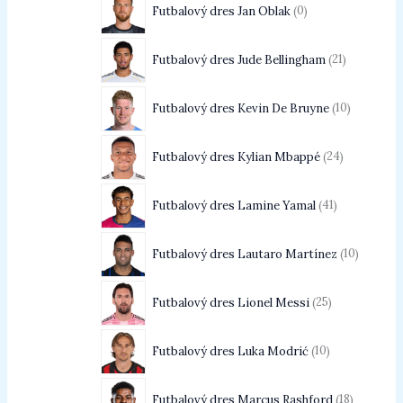
Futbalový dres Jan Oblak
0
Futbalový dres Jude Bellingham
21
Futbalový dres Kevin De Bruyne
10
Futbalový dres Kylian Mbappé
24
Futbalový dres Lamine Yamal
41
Futbalový dres Lautaro Martínez
10
Futbalový dres Lionel Messi
25
Futbalový dres Luka Modrić
10
Futbalový dres Marcus Rashford
18