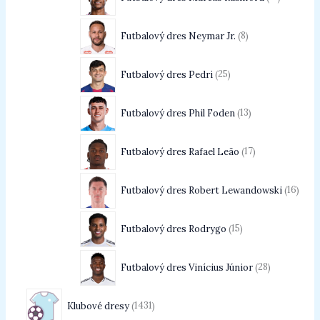
Futbalový dres Neymar Jr.
8
Futbalový dres Pedri
25
Futbalový dres Phil Foden
13
Futbalový dres Rafael Leão
17
Futbalový dres Robert Lewandowski
16
Futbalový dres Rodrygo
15
Futbalový dres Vinícius Júnior
28
Klubové dresy
1431