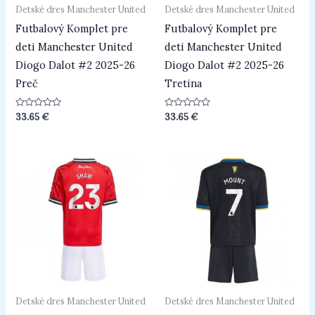
Detské dres Manchester United
Detské dres Manchester United
Futbalový Komplet pre
Futbalový Komplet pre
deti Manchester United
deti Manchester United
Diogo Dalot #2 2025-26
Diogo Dalot #2 2025-26
Preč
Tretina
Hodnotenie
Hodnotenie
33.65
€
33.65
€
0
0
z
z
5
5
Detské dres Manchester United
Detské dres Manchester United