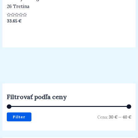
26 Tretina
Hodnotenie
33.65
€
0
z
5
Filtrovať podľa ceny
Filter
Cena:
30 €
—
40 €