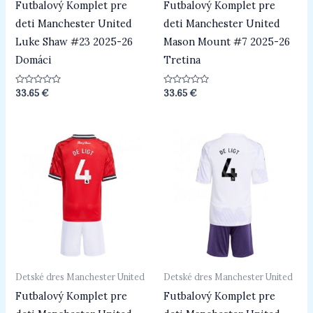
Futbalový Komplet pre
Futbalový Komplet pre
deti Manchester United
deti Manchester United
Luke Shaw #23 2025-26
Mason Mount #7 2025-26
Domáci
Tretina
Hodnotenie
Hodnotenie
33.65
€
33.65
€
0
0
z
z
5
5
Detské dres Manchester United
Detské dres Manchester United
Futbalový Komplet pre
Futbalový Komplet pre