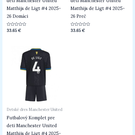
deti Manchester United
deti Manchester United
Matthijs de Ligt #4 2025-
Matthijs de Ligt #4 2025-
26 Domáci
26 Preč
Hodnotenie
Hodnotenie
33.65
€
33.65
€
0
0
z
z
5
5
Detské dres Manchester United
Futbalový Komplet pre
deti Manchester United
Matthijs de Ligt #4 2025-