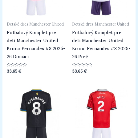
Detské dres Manchester United
Detské dres Manchester United
Futbalový Komplet pre
Futbalový Komplet pre
deti Manchester United
deti Manchester United
Bruno Fernandes #8 2025-
Bruno Fernandes #8 2025-
26 Domáci
26 Preč
Hodnotenie
Hodnotenie
33.65
€
33.65
€
0
0
z
z
5
5