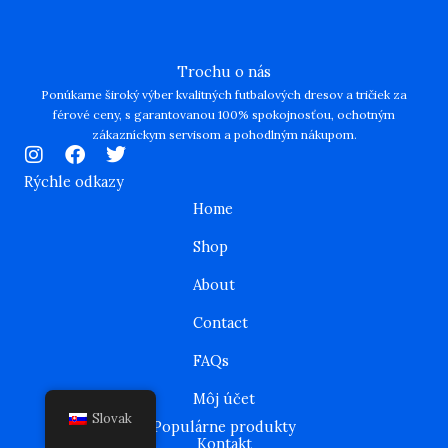
Trochu o nás
Ponúkame široký výber kvalitných futbalových dresov a tričiek za
férové ceny, s garantovanou 100% spokojnosťou, ochotným
zákazníckym servisom a pohodlným nákupom.
I
F
T
n
a
w
Rýchle odkazy
s
c
i
Home
t
e
t
a
b
t
Shop
g
o
e
r
o
r
About
a
k
m
Contact
FAQs
Môj účet
Slovak
Populárne produkty
Kontakt