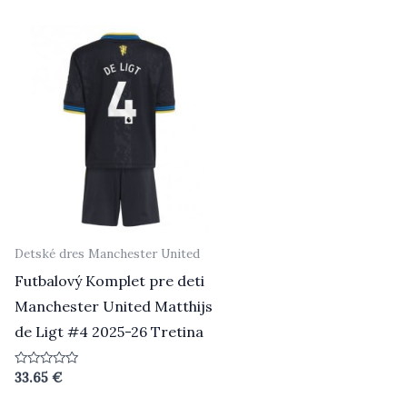
5
5
Detské dres Manchester United
Futbalový Komplet pre deti
Manchester United Matthijs
de Ligt #4 2025-26 Tretina
Hodnotenie
33.65
€
0
z