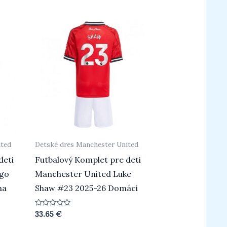
ited
Detské dres Manchester United
deti
Futbalový Komplet pre deti
ogo
Manchester United Luke
na
Shaw #23 2025-26 Domáci
Hodnotenie
33.65
€
0
z