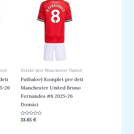
ited
Detské dres Manchester United
deti
Futbalový Komplet pre deti
5-26
Manchester United Bruno
Fernandes #8 2025-26
Domáci
Hodnotenie
33.65
€
0
z
5