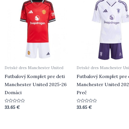
Detské dres Manchester United
Detské dres Manchester Un
Futbalový Komplet pre deti
Futbalový Komplet pre 
Manchester United 2025-26
Manchester United 202
Domáci
Preč
Hodnotenie
Hodnotenie
33.65
€
33.65
€
0
0
z
z
5
5