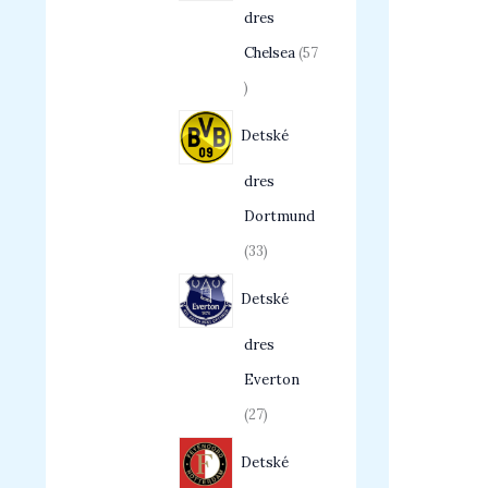
dres
Chelsea
57
Detské
dres
Dortmund
33
Detské
dres
Everton
27
Detské