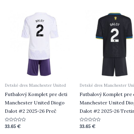
z
5
Detské dres Manchester United
Detské dres Manchester Un
Futbalový Komplet pre deti
Futbalový Komplet pre 
Manchester United Diogo
Manchester United Di
Dalot #2 2025-26 Preč
Dalot #2 2025-26 Treti
Hodnotenie
Hodnotenie
33.65
€
33.65
€
0
0
z
z