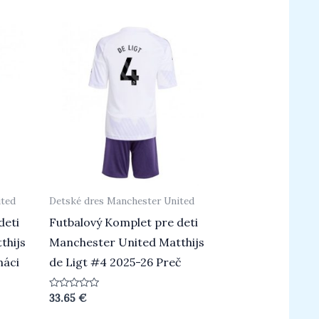
5
ited
Detské dres Manchester United
deti
Futbalový Komplet pre deti
thijs
Manchester United Matthijs
máci
de Ligt #4 2025-26 Preč
Hodnotenie
33.65
€
0
z