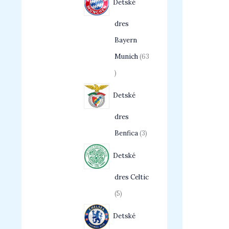
Detské
dres
Bayern
Munich
63
Detské
dres
Benfica
3
Detské
dres Celtic
5
Detské