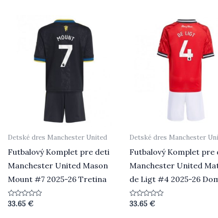
5
5
Detské dres Manchester United
Detské dres Manchester Un
Futbalový Komplet pre deti
Futbalový Komplet pre 
Manchester United Mason
Manchester United Mat
Mount #7 2025-26 Tretina
de Ligt #4 2025-26 Do
Hodnotenie
Hodnotenie
33.65
€
33.65
€
0
0
z
z