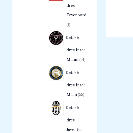
dres
Feyenoord
1
Detské
dres Inter
Miami
14
Detské
dres Inter
Milan
55
Detské
dres
Juventus