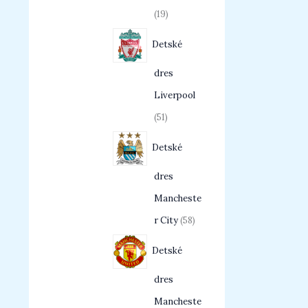
19
Detské
dres
Liverpool
51
Detské
dres
Mancheste
r City
58
Detské
dres
Mancheste