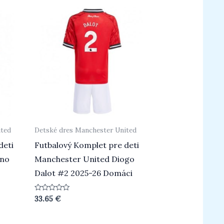
ited
Detské dres Manchester United
deti
Futbalový Komplet pre deti
uno
Manchester United Diogo
Dalot #2 2025-26 Domáci
Hodnotenie
33.65
€
0
z
5