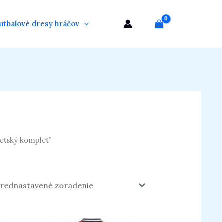
utbalové dresy hráčov
etský komplet”