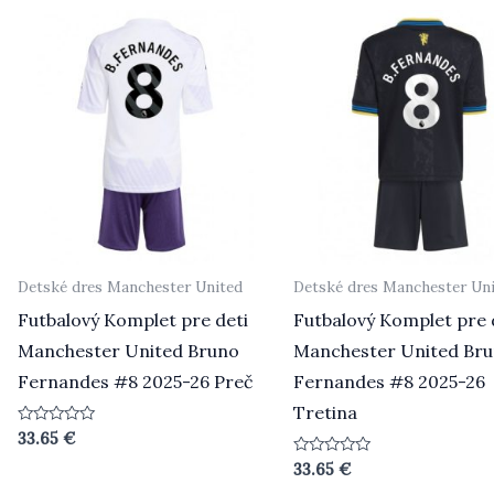
Detské dres Manchester United
Detské dres Manchester Un
Futbalový Komplet pre deti
Futbalový Komplet pre 
Manchester United Bruno
Manchester United Br
Fernandes #8 2025-26 Preč
Fernandes #8 2025-26
Tretina
Hodnotenie
33.65
€
0
z
Hodnotenie
33.65
€
5
0