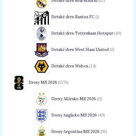
Detské dres Real Madrid
52
Detské dres Santos FC
1
Detské dres Tottenham Hotspur
49
Detské dres West Ham United
0
Detské dres Wolves
24
Dresy MS 2026
1376
Dresy Alžírsko MS 2026
11
Dresy Anglicko MS 2026
49
Dresy Argentína MS 2026
91