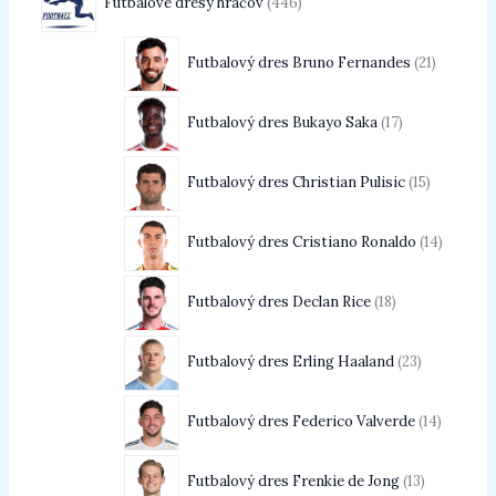
Futbalové dresy hráčov
446
Futbalový dres Bruno Fernandes
21
Futbalový dres Bukayo Saka
17
Futbalový dres Christian Pulisic
15
Futbalový dres Cristiano Ronaldo
14
Futbalový dres Declan Rice
18
Futbalový dres Erling Haaland
23
Futbalový dres Federico Valverde
14
Futbalový dres Frenkie de Jong
13