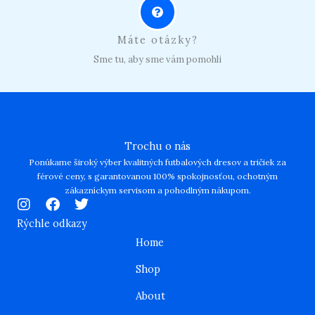
Máte otázky?
Sme tu, aby sme vám pomohli
Trochu o nás
Ponúkame široký výber kvalitných futbalových dresov a tričiek za
férové ceny, s garantovanou 100% spokojnosťou, ochotným
zákazníckym servisom a pohodlným nákupom.
I
F
T
n
a
w
Rýchle odkazy
s
c
i
Home
t
e
t
a
b
t
Shop
g
o
e
r
o
r
About
a
k