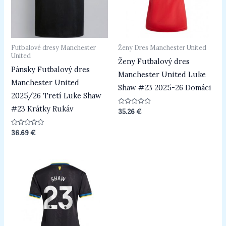
Futbalové dresy Manchester
Ženy Dres Manchester United
United
Ženy Futbalový dres
Pánsky Futbalový dres
Manchester United Luke
Manchester United
Shaw #23 2025-26 Domáci
2025/26 Tretí Luke Shaw
#23 Krátky Rukáv
Hodnotenie
35.26
€
0
z
5
Hodnotenie
36.69
€
0
z
5