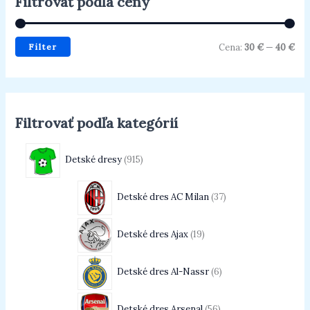
Filtrovať podľa ceny
Filter
Cena:
30 €
—
40 €
Filtrovať podľa kategórií
Detské dresy
915
Detské dres AC Milan
37
Detské dres Ajax
19
Detské dres Al-Nassr
6
Detské dres Arsenal
56