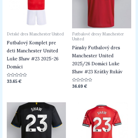
Detské dres Manchester United
Futbalové dresy Manchester
United
Futbalový Komplet pre
Pánsky Futbalový dres
deti Manchester United
Manchester United
Luke Shaw #23 2025-26
2025/26 Domáci Luke
Domáci
Shaw #23 Krátky Rukáv
Hodnotenie
33.65
€
0
Hodnotenie
36.69
€
z
0
5
z
5