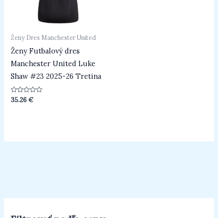
Ženy Dres Manchester United
Ženy Futbalový dres
Manchester United Luke
Shaw #23 2025-26 Tretina
Hodnotenie
35.26
€
0
z
5