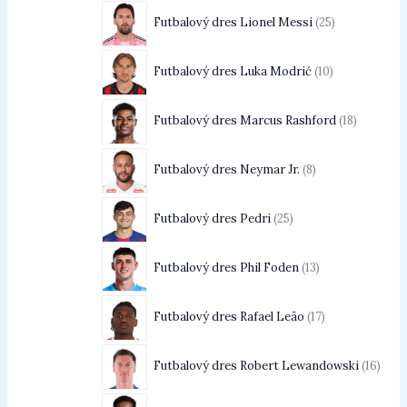
Futbalový dres Lionel Messi
25
Futbalový dres Luka Modrić
10
Futbalový dres Marcus Rashford
18
Futbalový dres Neymar Jr.
8
Futbalový dres Pedri
25
Futbalový dres Phil Foden
13
Futbalový dres Rafael Leão
17
Futbalový dres Robert Lewandowski
16