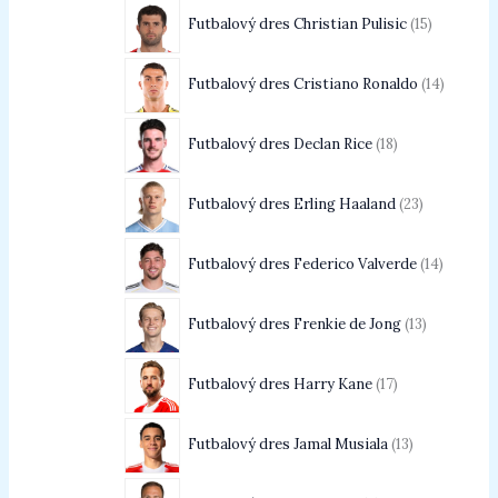
Futbalový dres Christian Pulisic
15
Futbalový dres Cristiano Ronaldo
14
Futbalový dres Declan Rice
18
Futbalový dres Erling Haaland
23
Futbalový dres Federico Valverde
14
Futbalový dres Frenkie de Jong
13
Futbalový dres Harry Kane
17
Futbalový dres Jamal Musiala
13