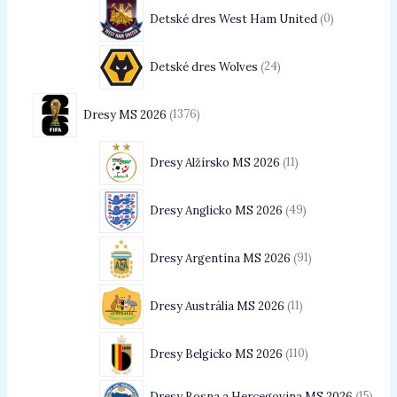
Detské dres West Ham United
0
Detské dres Wolves
24
Dresy MS 2026
1376
Dresy Alžírsko MS 2026
11
Dresy Anglicko MS 2026
49
Dresy Argentína MS 2026
91
Dresy Austrália MS 2026
11
Dresy Belgicko MS 2026
110
Dresy Bosna a Hercegovina MS 2026
15