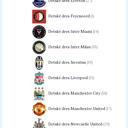
Detské dres Everton
27
Detské dres Feyenoord
1
Detské dres Inter Miami
14
Detské dres Inter Milan
55
Detské dres Juventus
19
Detské dres Liverpool
51
Detské dres Manchester City
58
Detské dres Manchester United
17
Detské dres Newcastle United
29