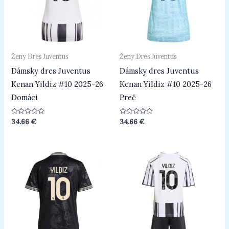
Ženy Dres Juventus
Ženy Dres Juventus
Dámsky dres Juventus
Dámsky dres Juventus
Kenan Yildiz #10 2025-26
Kenan Yildiz #10 2025-26
Domáci
Preč
Hodnotenie
Hodnotenie
34.66
€
34.66
€
0
0
z
z
5
5