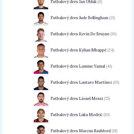
Futbalový dres Jan Oblak
0
Futbalový dres Jude Bellingham
21
Futbalový dres Kevin De Bruyne
10
Futbalový dres Kylian Mbappé
24
Futbalový dres Lamine Yamal
41
Futbalový dres Lautaro Martínez
10
Futbalový dres Lionel Messi
25
Futbalový dres Luka Modrić
10
Futbalový dres Marcus Rashford
18