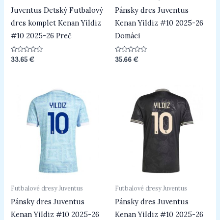
Juventus Detský Futbalový
Pánsky dres Juventus
dres komplet Kenan Yildiz
Kenan Yildiz #10 2025-26
#10 2025-26 Preč
Domáci
Hodnotenie
Hodnotenie
33.65
€
35.66
€
0
0
z
z
5
5
Futbalové dresy Juventus
Futbalové dresy Juventus
Pánsky dres Juventus
Pánsky dres Juventus
Kenan Yildiz #10 2025-26
Kenan Yildiz #10 2025-26