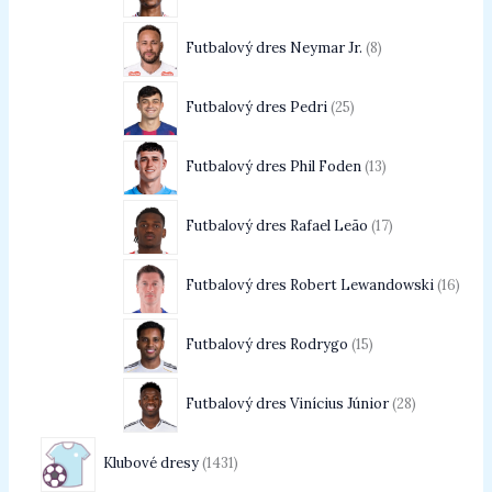
Futbalový dres Neymar Jr.
8
Futbalový dres Pedri
25
Futbalový dres Phil Foden
13
Futbalový dres Rafael Leão
17
Futbalový dres Robert Lewandowski
16
Futbalový dres Rodrygo
15
Futbalový dres Vinícius Júnior
28
Klubové dresy
1431