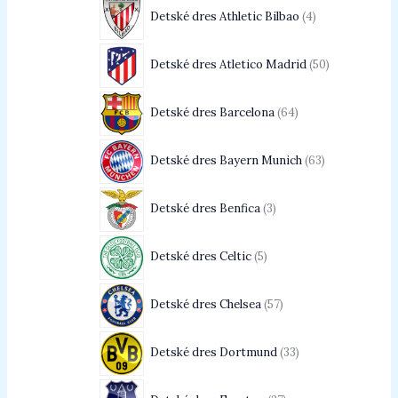
Detské dres Athletic Bilbao
4
Detské dres Atletico Madrid
50
Detské dres Barcelona
64
Detské dres Bayern Munich
63
Detské dres Benfica
3
Detské dres Celtic
5
Detské dres Chelsea
57
Detské dres Dortmund
33