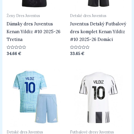
Ženy Dres Juventus
Detské dres Juventus
Dámsky dres Juventus
Juventus Detský Futbalový
Kenan Yildiz #10 2025-26
dres komplet Kenan Yildiz
Tretina
#10 2025-26 Domáci
Hodnotenie
Hodnotenie
34.66
€
33.65
€
0
0
z
z
5
5
Detské dres Juventus
Futbalové dresy Juventus