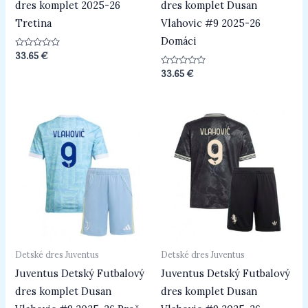
dres komplet 2025-26
dres komplet Dusan
Tretina
Vlahovic #9 2025-26
Domáci
Hodnotenie
33.65
€
0
z
Hodnotenie
33.65
€
5
0
z
5
Detské dres Juventus
Detské dres Juventus
Juventus Detský Futbalový
Juventus Detský Futbalový
dres komplet Dusan
dres komplet Dusan