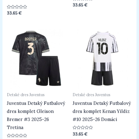
Hodnotenie
33.65
€
0
z
Hodnotenie
33.65
€
5
0
z
5
Detské dres Juventus
Detské dres Juventus
Juventus Detský Futbalový
Juventus Detský Futbalový
dres komplet Gleison
dres komplet Kenan Yildiz
Bremer #3 2025-26
#10 2025-26 Domáci
Tretina
Hodnotenie
33.65
€
0