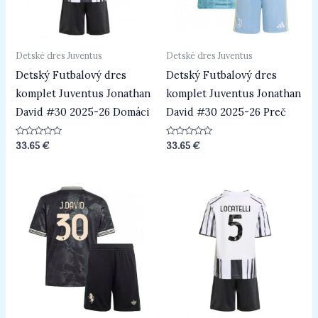
Detské dres Juventus
Detské dres Juventus
Detský Futbalový dres
Detský Futbalový dres
komplet Juventus Jonathan
komplet Juventus Jonathan
David #30 2025-26 Domáci
David #30 2025-26 Preč
Hodnotenie
Hodnotenie
33.65
€
33.65
€
0
0
z
z
5
5