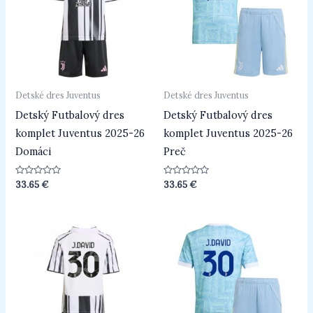
Detské dres Juventus
Detské dres Juventus
Detský Futbalový dres
Detský Futbalový dres
komplet Juventus 2025-26
komplet Juventus 2025-26
Domáci
Preč
Hodnotenie
Hodnotenie
33.65
€
33.65
€
0
0
z
z
5
5