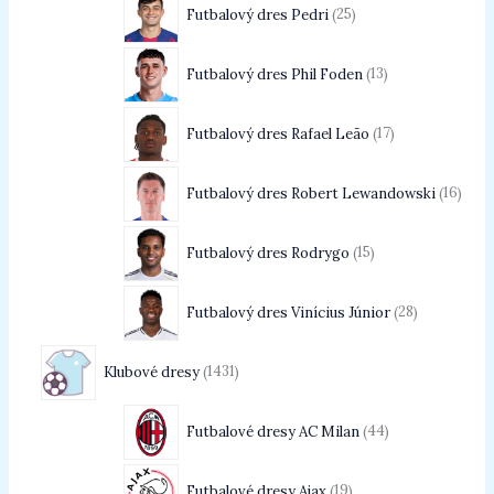
Futbalový dres Pedri
25
Futbalový dres Phil Foden
13
Futbalový dres Rafael Leão
17
Futbalový dres Robert Lewandowski
16
Futbalový dres Rodrygo
15
Futbalový dres Vinícius Júnior
28
Klubové dresy
1431
Futbalové dresy AC Milan
44
Futbalové dresy Ajax
19