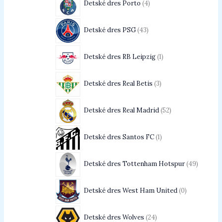
Detské dres Porto
4
Detské dres PSG
43
Detské dres RB Leipzig
1
Detské dres Real Betis
3
Detské dres Real Madrid
52
Detské dres Santos FC
1
Detské dres Tottenham Hotspur
49
Detské dres West Ham United
0
Detské dres Wolves
24