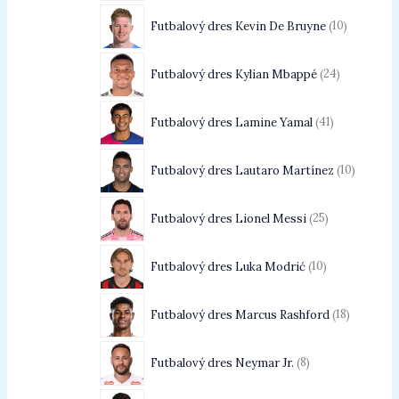
Futbalový dres Kevin De Bruyne
10
Futbalový dres Kylian Mbappé
24
Futbalový dres Lamine Yamal
41
Futbalový dres Lautaro Martínez
10
Futbalový dres Lionel Messi
25
Futbalový dres Luka Modrić
10
Futbalový dres Marcus Rashford
18
Futbalový dres Neymar Jr.
8