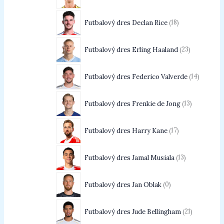
Futbalový dres Declan Rice
18
Futbalový dres Erling Haaland
23
Futbalový dres Federico Valverde
14
Futbalový dres Frenkie de Jong
13
Futbalový dres Harry Kane
17
Futbalový dres Jamal Musiala
13
Futbalový dres Jan Oblak
0
Futbalový dres Jude Bellingham
21