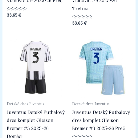
Vlahovic #9 2025-26 Preč
Vlahovic #9 2025-26
Tretina
Hodnotenie
33.65
€
0
z
Hodnotenie
33.65
€
5
0
z
5
Detské dres Juventus
Detské dres Juventus
Juventus Detský Futbalový
Juventus Detský Futbalový
dres komplet Gleison
dres komplet Gleison
Bremer #3 2025-26
Bremer #3 2025-26 Preč
Domáci