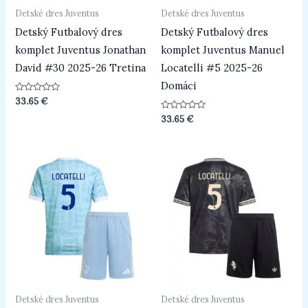
Detské dres Juventus
Detské dres Juventus
Detský Futbalový dres
Detský Futbalový dres
komplet Juventus Jonathan
komplet Juventus Manuel
David #30 2025-26 Tretina
Locatelli #5 2025-26
Domáci
Hodnotenie
33.65
€
0
z
Hodnotenie
33.65
€
5
0
z
5
Detské dres Juventus
Detské dres Juventus