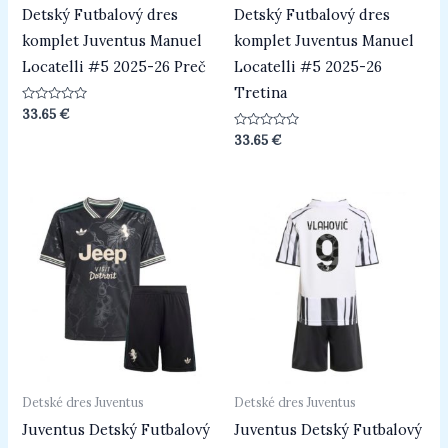
Detský Futbalový dres
Detský Futbalový dres
komplet Juventus Manuel
komplet Juventus Manuel
Locatelli #5 2025-26 Preč
Locatelli #5 2025-26
Tretina
Hodnotenie
33.65
€
0
z
Hodnotenie
33.65
€
5
0
z
5
Detské dres Juventus
Detské dres Juventus
Juventus Detský Futbalový
Juventus Detský Futbalový