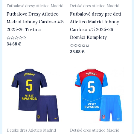
Futbalové dresy Atletico Madrid
Detské dres Atletico Madrid
Futbalové Dresy Atletico
Futbalové dresy pre deti
Madrid Johnny Cardoso #5
Atletico Madrid Johnny
2025-26 Tretina
Cardoso #5 2025-26
Domáci Komplety
Hodnotenie
34.68
€
0
z
Hodnotenie
33.68
€
5
0
z
5
Detské dres Atletico Madrid
Detské dres Atletico Madrid