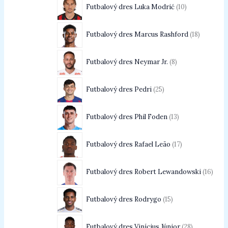
Futbalový dres Luka Modrić
10
Futbalový dres Marcus Rashford
18
Futbalový dres Neymar Jr.
8
Futbalový dres Pedri
25
Futbalový dres Phil Foden
13
Futbalový dres Rafael Leão
17
Futbalový dres Robert Lewandowski
16
Futbalový dres Rodrygo
15
Futbalový dres Vinícius Júnior
28