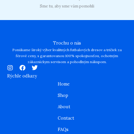
Sme tu, aby sme vám pomohli
Trochu o nás
Ponúkame široký výber kvalitných futbalových dresov a tričiek za
férové ceny, s garantovanou 100% spokojnosťou, ochotným
zákazníckym servisom a pohodlným nákupom.
I
F
T
n
a
w
Rýchle odkazy
s
c
i
Home
t
e
t
a
b
t
Shop
g
o
e
r
o
r
About
a
k
m
Contact
FAQs