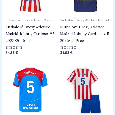
Futbalové dresy Atletico Madrid
Futbalové dresy Atletico Madrid
Futbalové Dresy Atletico
Futbalové Dresy Atletico
Madrid Johnny Cardoso #5
Madrid Johnny Cardoso #5
2025-26 Domáci
2025-26 Preč
Hodnotenie
Hodnotenie
34.68
€
34.68
€
0
0
z
z
5
5