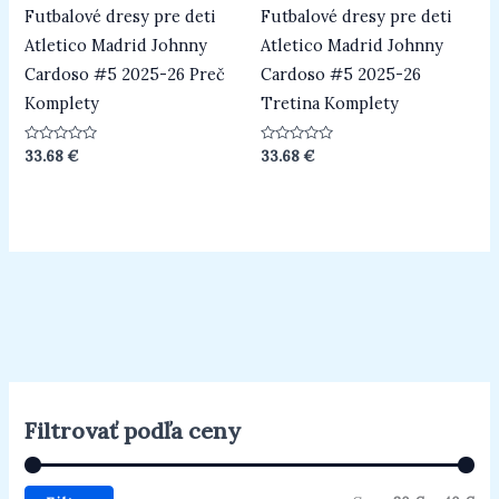
Futbalové dresy pre deti
Futbalové dresy pre deti
Atletico Madrid Johnny
Atletico Madrid Johnny
Cardoso #5 2025-26 Preč
Cardoso #5 2025-26
Komplety
Tretina Komplety
Hodnotenie
Hodnotenie
33.68
€
33.68
€
0
0
z
z
5
5
Filtrovať podľa ceny