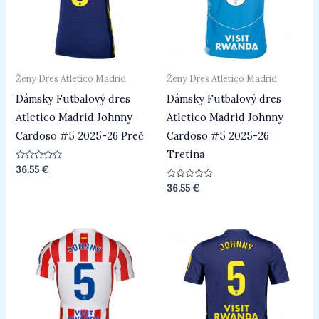
Ženy Dres Atletico Madrid
Ženy Dres Atletico Madrid
Dámsky Futbalový dres
Dámsky Futbalový dres
Atletico Madrid Johnny
Atletico Madrid Johnny
Cardoso #5 2025-26 Preč
Cardoso #5 2025-26
Tretina
Hodnotenie
36.55
€
0
z
Hodnotenie
36.55
€
5
0
z
5