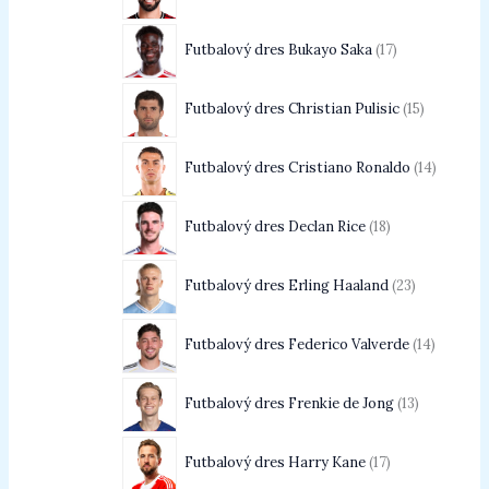
Futbalový dres Bukayo Saka
17
Futbalový dres Christian Pulisic
15
Futbalový dres Cristiano Ronaldo
14
Futbalový dres Declan Rice
18
Futbalový dres Erling Haaland
23
Futbalový dres Federico Valverde
14
Futbalový dres Frenkie de Jong
13
Futbalový dres Harry Kane
17