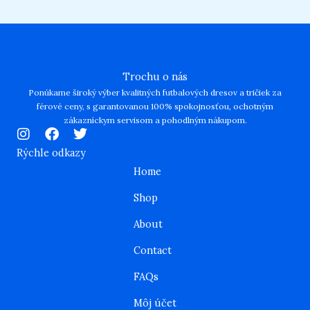
Trochu o nás
Ponúkame široký výber kvalitných futbalových dresov a tričiek za
férové ceny, s garantovanou 100% spokojnosťou, ochotným
zákazníckym servisom a pohodlným nákupom.
I
F
T
n
a
w
Rýchle odkazy
s
c
i
Home
t
e
t
a
b
t
Shop
g
o
e
r
o
r
About
a
k
m
Contact
FAQs
Môj účet