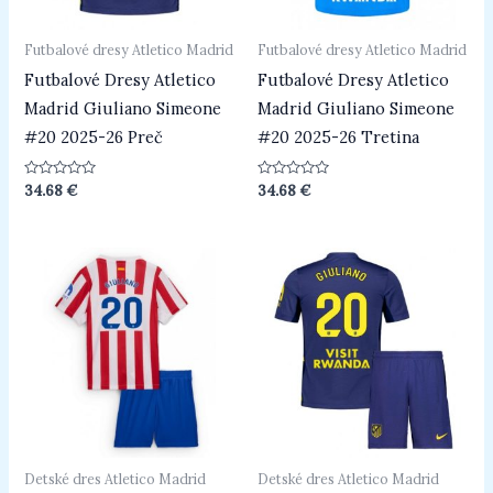
Futbalové dresy Atletico Madrid
Futbalové dresy Atletico Madrid
Futbalové Dresy Atletico
Futbalové Dresy Atletico
Madrid Giuliano Simeone
Madrid Giuliano Simeone
#20 2025-26 Preč
#20 2025-26 Tretina
Hodnotenie
Hodnotenie
34.68
€
34.68
€
0
0
z
z
5
5
Detské dres Atletico Madrid
Detské dres Atletico Madrid