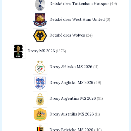
Detské dres Tottenham Hotspur
49
Detské dres West Ham United
0
Detské dres Wolves
24
Dresy MS 2026
1376
Dresy Alžírsko MS 2026
11
Dresy Anglicko MS 2026
49
Dresy Argentína MS 2026
91
Dresy Austrália MS 2026
11
Dresy Belgicko MS 2026
110