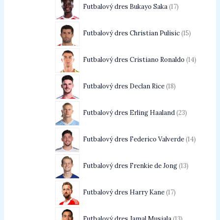
Futbalový dres Bukayo Saka
17
Futbalový dres Christian Pulisic
15
Futbalový dres Cristiano Ronaldo
14
Futbalový dres Declan Rice
18
Futbalový dres Erling Haaland
23
Futbalový dres Federico Valverde
14
Futbalový dres Frenkie de Jong
13
Futbalový dres Harry Kane
17
Futbalový dres Jamal Musiala
13