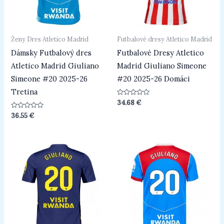
Ženy Dres Atletico Madrid
Futbalové dresy Atletico Madrid
Dámsky Futbalový dres
Futbalové Dresy Atletico
Atletico Madrid Giuliano
Madrid Giuliano Simeone
Simeone #20 2025-26
#20 2025-26 Domáci
Tretina
Hodnotenie
34.68
€
0
z
Hodnotenie
36.55
€
5
0
z
5