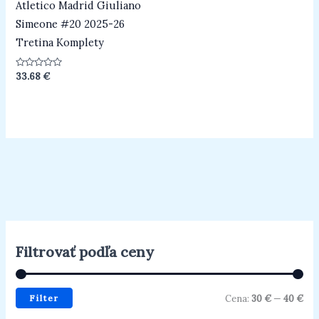
Atletico Madrid Giuliano
Simeone #20 2025-26
Tretina Komplety
Hodnotenie
33.68
€
0
z
5
Filtrovať podľa ceny
Filter
Cena:
30 €
—
40 €