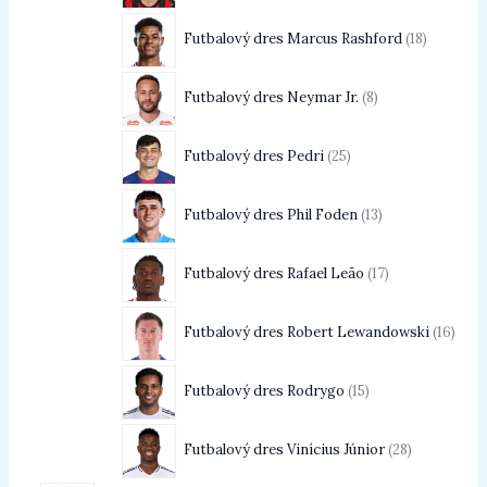
Futbalový dres Marcus Rashford
18
Futbalový dres Neymar Jr.
8
Futbalový dres Pedri
25
Futbalový dres Phil Foden
13
Futbalový dres Rafael Leão
17
Futbalový dres Robert Lewandowski
16
Futbalový dres Rodrygo
15
Futbalový dres Vinícius Júnior
28