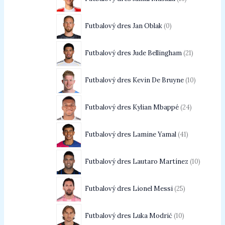
Futbalový dres Jan Oblak
0
Futbalový dres Jude Bellingham
21
Futbalový dres Kevin De Bruyne
10
Futbalový dres Kylian Mbappé
24
Futbalový dres Lamine Yamal
41
Futbalový dres Lautaro Martínez
10
Futbalový dres Lionel Messi
25
Futbalový dres Luka Modrić
10