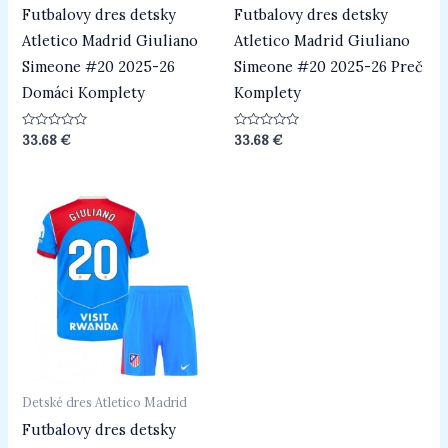
Futbalovy dres detsky
Futbalovy dres detsky
Atletico Madrid Giuliano
Atletico Madrid Giuliano
Simeone #20 2025-26
Simeone #20 2025-26 Preč
Domáci Komplety
Komplety
Hodnotenie
Hodnotenie
33.68
€
33.68
€
0
0
z
z
5
5
Detské dres Atletico Madrid
Futbalovy dres detsky