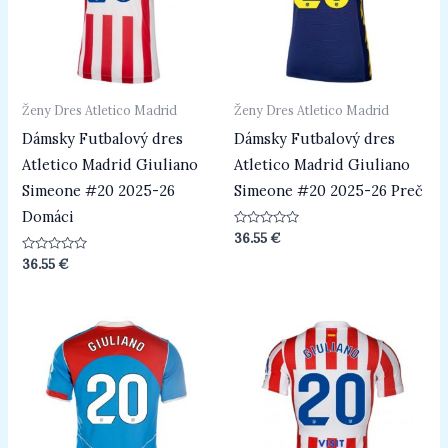
Ženy Dres Atletico Madrid
Ženy Dres Atletico Madrid
Dámsky Futbalový dres
Dámsky Futbalový dres
Atletico Madrid Giuliano
Atletico Madrid Giuliano
Simeone #20 2025-26
Simeone #20 2025-26 Preč
Domáci
Hodnotenie
36.55
€
0
z
Hodnotenie
36.55
€
5
0
z
5