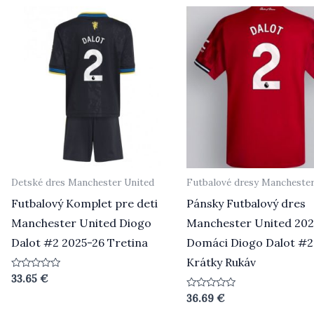
Detské dres Manchester United
Futbalové dresy Manchester
Futbalový Komplet pre deti
Pánsky Futbalový dres
Manchester United Diogo
Manchester United 20
Dalot #2 2025-26 Tretina
Domáci Diogo Dalot #2
Krátky Rukáv
Hodnotenie
33.65
€
0
z
Hodnotenie
36.69
€
5
0