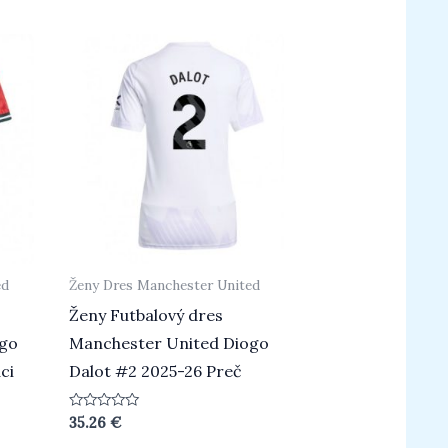
z
5
ed
Ženy Dres Manchester United
Ženy Futbalový dres
ogo
Manchester United Diogo
ci
Dalot #2 2025-26 Preč
Hodnotenie
35.26
€
0
z