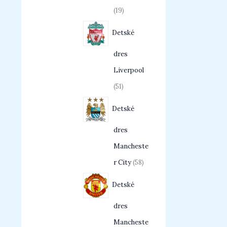
19
Detské
dres
Liverpool
51
Detské
dres
Mancheste
r City
58
Detské
dres
Mancheste