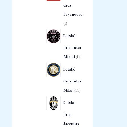
dres
Feyenoord
1
Detské
dres Inter
Miami
14
Detské
dres Inter
Milan
55
Detské
dres
Juventus