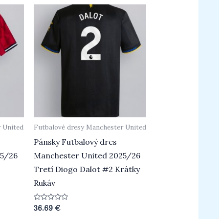
 United
Futbalové dresy Manchester United
Pánsky Futbalový dres
25/26
Manchester United 2025/26
Tretí Diogo Dalot #2 Krátky
Rukáv
Hodnotenie
36.69
€
0