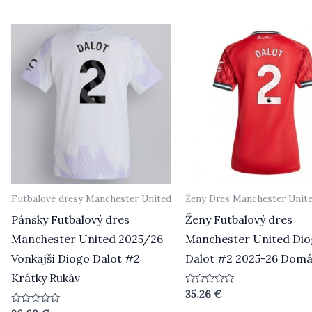
z
5
Futbalové dresy Manchester United
Ženy Dres Manchester Unit
Pánsky Futbalový dres
Ženy Futbalový dres
Manchester United 2025/26
Manchester United Di
Vonkajší Diogo Dalot #2
Dalot #2 2025-26 Domá
Krátky Rukáv
Hodnotenie
35.26
€
0
z
Hodnotenie