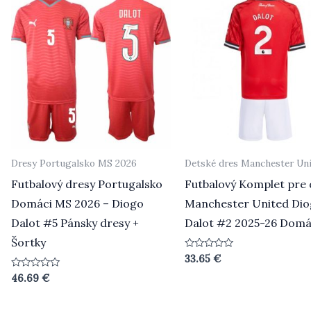
Dresy Portugalsko MS 2026
Detské dres Manchester Un
Futbalový dresy Portugalsko
Futbalový Komplet pre 
Domáci MS 2026 – Diogo
Manchester United Di
Dalot #5 Pánsky dresy +
Dalot #2 2025-26 Domá
Šortky
Hodnotenie
33.65
€
0
z
Hodnotenie
46.69
€
5
0
z
5