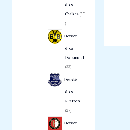
dres
Chelsea
57
Detské
dres
Dortmund
33
Detské
dres
Everton
27
Detské