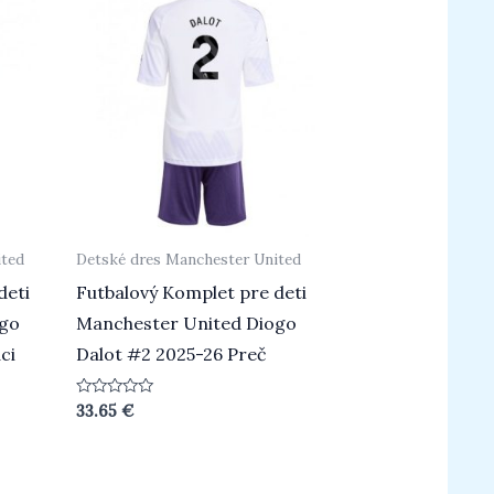
ited
Detské dres Manchester United
deti
Futbalový Komplet pre deti
ogo
Manchester United Diogo
ci
Dalot #2 2025-26 Preč
Hodnotenie
33.65
€
0
z
5