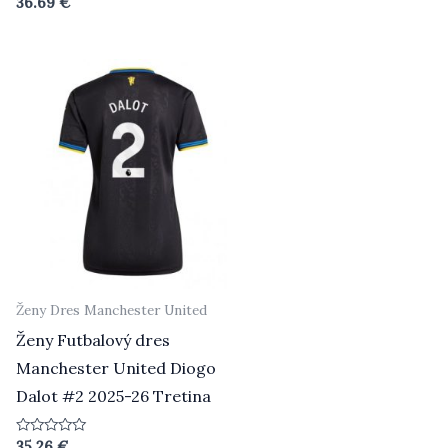
36.69
€
5
0
z
5
Ženy Dres Manchester United
Ženy Futbalový dres
Manchester United Diogo
Dalot #2 2025-26 Tretina
Hodnotenie
35.26
€