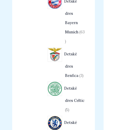
Detské
dres
Bayern
Munich
63
Detské
dres
Benfica
3
Detské
dres Celtic
5
Detské