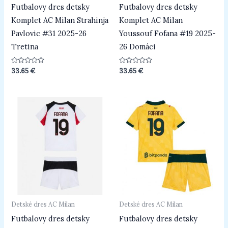
Futbalovy dres detsky
Futbalovy dres detsky
Komplet AC Milan Strahinja
Komplet AC Milan
Pavlovic #31 2025-26
Youssouf Fofana #19 2025-
Tretina
26 Domáci
Hodnotenie
Hodnotenie
33.65
€
33.65
€
0
0
z
z
5
5
Detské dres AC Milan
Detské dres AC Milan
Futbalovy dres detsky
Futbalovy dres detsky