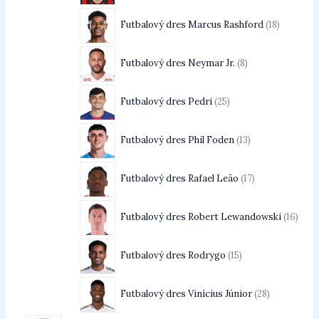
Futbalový dres Marcus Rashford
18
Futbalový dres Neymar Jr.
8
Futbalový dres Pedri
25
Futbalový dres Phil Foden
13
Futbalový dres Rafael Leão
17
Futbalový dres Robert Lewandowski
16
Futbalový dres Rodrygo
15
Futbalový dres Vinícius Júnior
28