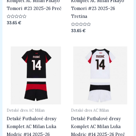
Komplet AC Milan Fikayo
Komplet AC Milan Fikayo
Tomori #23 2025-26 Preč
Tomori #23 2025-26
Tretina
Hodnotenie
33.65
€
0
z
Hodnotenie
33.65
€
5
0
z
5
Detské dres AC Milan
Detské dres AC Milan
Detské Futbalové dresy
Detské Futbalové dresy
Komplet AC Milan Luka
Komplet AC Milan Luka
Modric #14 2025-26
Modric #14 2025-26 Preč