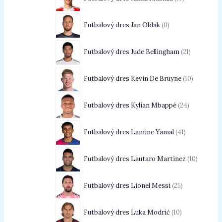
Futbalový dres Jan Oblak
0
Futbalový dres Jude Bellingham
21
Futbalový dres Kevin De Bruyne
10
Futbalový dres Kylian Mbappé
24
Futbalový dres Lamine Yamal
41
Futbalový dres Lautaro Martínez
10
Futbalový dres Lionel Messi
25
Futbalový dres Luka Modrić
10