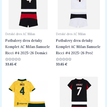
Detské dres AC Milan
Detské dres AC Milan
Futbalovy dres detsky
Futbalovy dres detsky
Komplet AC Milan Samuele
Komplet AC Milan Samuele
Ricci #4 2025-26 Domáci
Ricci #4 2025-26 Preč
Hodnotenie
Hodnotenie
33.65
€
33.65
€
0
0
z
z
5
5