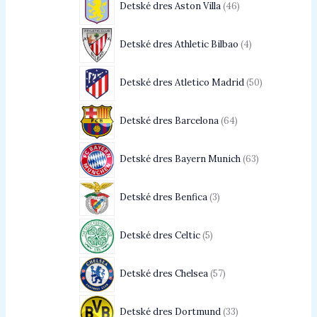
Detské dres Aston Villa
46
Detské dres Athletic Bilbao
4
Detské dres Atletico Madrid
50
Detské dres Barcelona
64
Detské dres Bayern Munich
63
Detské dres Benfica
3
Detské dres Celtic
5
Detské dres Chelsea
57
Detské dres Dortmund
33