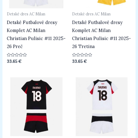
Detské dres AC Milan
Detské dres AC Milan
Detské Futbalové dresy
Detské Futbalové dresy
Komplet AC Milan
Komplet AC Milan
Christian Pulisic #11 2025-
Christian Pulisic #11 2025-
26 Preč
26 Tretina
Hodnotenie
Hodnotenie
33.65
€
33.65
€
0
0
z
z
5
5