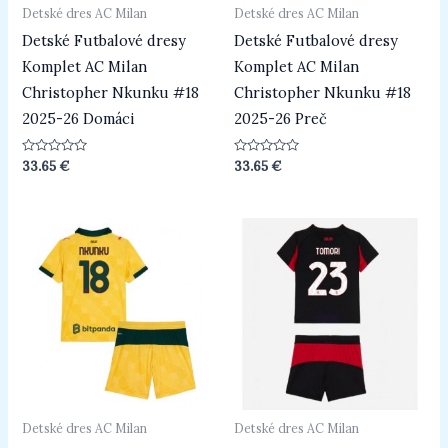
Detské dres AC Milan
Detské dres AC Milan
Detské Futbalové dresy
Detské Futbalové dresy
Komplet AC Milan
Komplet AC Milan
Christopher Nkunku #18
Christopher Nkunku #18
2025-26 Domáci
2025-26 Preč
Hodnotenie
Hodnotenie
33.65
€
33.65
€
0
0
z
z
5
5
Detské dres AC Milan
Detské dres AC Milan