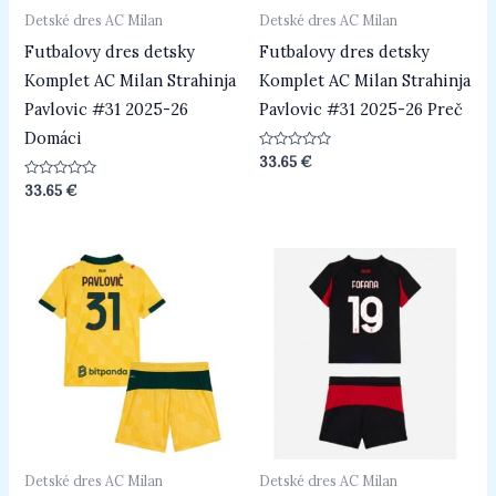
Detské dres AC Milan
Detské dres AC Milan
Futbalovy dres detsky
Futbalovy dres detsky
Komplet AC Milan Strahinja
Komplet AC Milan Strahinja
Pavlovic #31 2025-26
Pavlovic #31 2025-26 Preč
Domáci
Hodnotenie
33.65
€
0
z
Hodnotenie
33.65
€
5
0
z
5
Detské dres AC Milan
Detské dres AC Milan