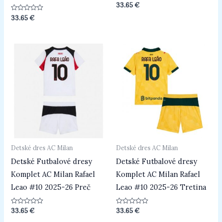
Hodnotenie
33.65
€
0
z
Hodnotenie
33.65
€
5
0
z
5
Detské dres AC Milan
Detské dres AC Milan
Detské Futbalové dresy
Detské Futbalové dresy
Komplet AC Milan Rafael
Komplet AC Milan Rafael
Leao #10 2025-26 Preč
Leao #10 2025-26 Tretina
Hodnotenie
Hodnotenie
33.65
€
33.65
€
0
0
z
z