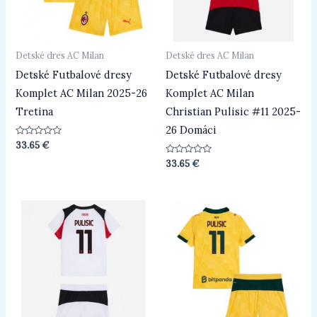
Detské dres AC Milan
Detské dres AC Milan
Detské Futbalové dresy
Detské Futbalové dresy
Komplet AC Milan 2025-26
Komplet AC Milan
Tretina
Christian Pulisic #11 2025-
26 Domáci
Hodnotenie
33.65
€
0
z
Hodnotenie
33.65
€
5
0
z
5