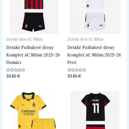
Detské dres AC Milan
Detské dres AC Milan
Detské Futbalové dresy
Detské Futbalové dresy
Komplet AC Milan 2025-26
Komplet AC Milan 2025-26
Domáci
Preč
Hodnotenie
Hodnotenie
33.65
€
33.65
€
0
0
z
z
5
5