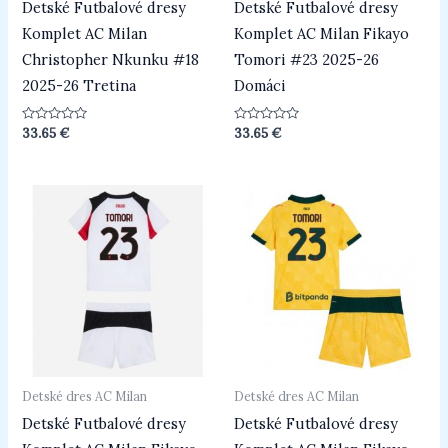
Detské Futbalové dresy
Detské Futbalové dresy
Komplet AC Milan
Komplet AC Milan Fikayo
Christopher Nkunku #18
Tomori #23 2025-26
2025-26 Tretina
Domáci
Hodnotenie
Hodnotenie
33.65
€
33.65
€
0
0
z
z
5
5
Detské dres AC Milan
Detské dres AC Milan
Detské Futbalové dresy
Detské Futbalové dresy