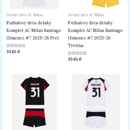
Detské dres AC Milan
Detské dres AC Milan
Futbalovy dres detsky
Futbalovy dres detsky
Komplet AC Milan Santiago
Komplet AC Milan Santiago
Gimenez #7 2025-26 Preč
Gimenez #7 2025-26
Tretina
Hodnotenie
33.65
€
0
z
Hodnotenie
33.65
€
5
0
z
5