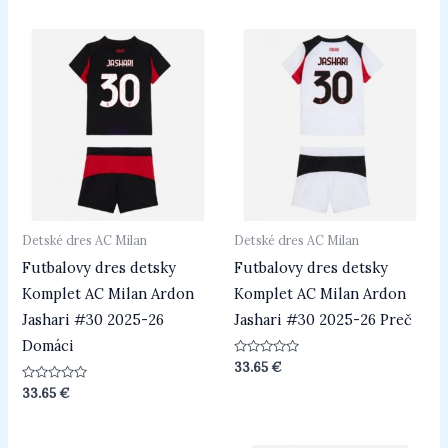
5
5
Detské dres AC Milan
Detské dres AC Milan
Futbalovy dres detsky
Futbalovy dres detsky
Komplet AC Milan Ardon
Komplet AC Milan Ardon
Jashari #30 2025-26
Jashari #30 2025-26 Preč
Domáci
Hodnotenie
33.65
€
0
z
Hodnotenie
33.65
€
5
0
z
5