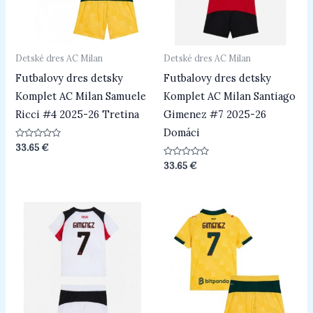
Detské dres AC Milan
Detské dres AC Milan
Futbalovy dres detsky
Futbalovy dres detsky
Komplet AC Milan Samuele
Komplet AC Milan Santiago
Ricci #4 2025-26 Tretina
Gimenez #7 2025-26
Domáci
Hodnotenie
33.65
€
0
z
Hodnotenie
33.65
€
5
0
z
5