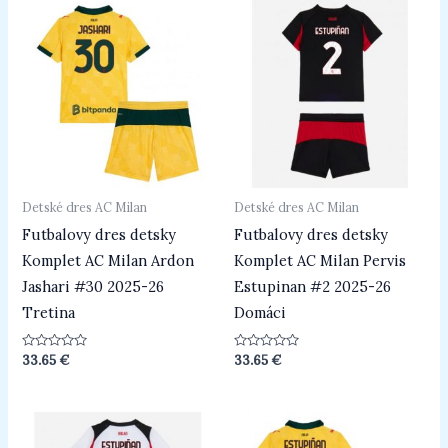
Detské dres AC Milan
Detské dres AC Milan
Futbalovy dres detsky
Futbalovy dres detsky
Komplet AC Milan Ardon
Komplet AC Milan Pervis
Jashari #30 2025-26
Estupinan #2 2025-26
Tretina
Domáci
Hodnotenie
Hodnotenie
33.65
€
33.65
€
0
0
z
z
5
5