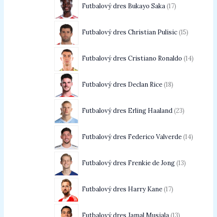
Futbalový dres Bukayo Saka
17
Futbalový dres Christian Pulisic
15
Futbalový dres Cristiano Ronaldo
14
Futbalový dres Declan Rice
18
Futbalový dres Erling Haaland
23
Futbalový dres Federico Valverde
14
Futbalový dres Frenkie de Jong
13
Futbalový dres Harry Kane
17
Futbalový dres Jamal Musiala
13