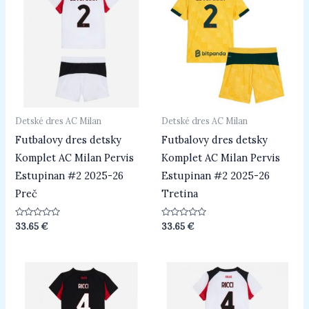
Detské dres AC Milan
Detské dres AC Milan
Futbalovy dres detsky
Futbalovy dres detsky
Komplet AC Milan Pervis
Komplet AC Milan Pervis
Estupinan #2 2025-26
Estupinan #2 2025-26
Preč
Tretina
Hodnotenie
Hodnotenie
33.65
€
33.65
€
0
0
z
z
5
5