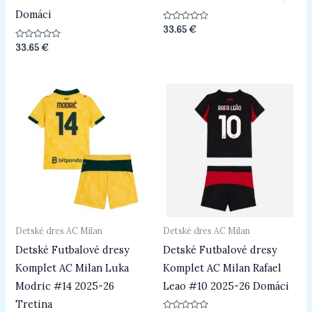
Domáci
Hodnotenie
33.65
€
0
z
Hodnotenie
33.65
€
5
0
z
5
Detské dres AC Milan
Detské dres AC Milan
Detské Futbalové dresy
Detské Futbalové dresy
Komplet AC Milan Luka
Komplet AC Milan Rafael
Modric #14 2025-26
Leao #10 2025-26 Domáci
Tretina