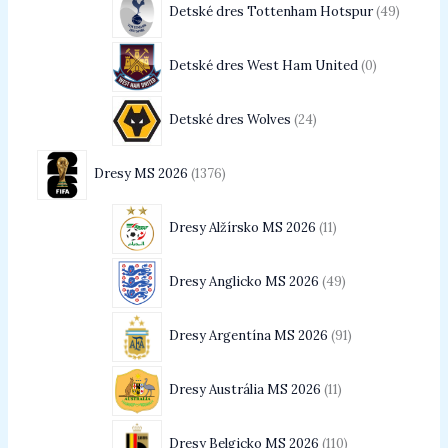
Detské dres Tottenham Hotspur
49
Detské dres West Ham United
0
Detské dres Wolves
24
Dresy MS 2026
1376
Dresy Alžírsko MS 2026
11
Dresy Anglicko MS 2026
49
Dresy Argentína MS 2026
91
Dresy Austrália MS 2026
11
Dresy Belgicko MS 2026
110