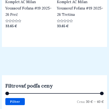
Komplet AC Milan
Komplet AC Milan
Youssouf Fofana #19 2025-
Youssouf Fofana #19 2025-
26 Preč
26 Tretina
Hodnotenie
Hodnotenie
33.65
€
33.65
€
0
0
z
z
5
5
Filtrovať podľa ceny
Filter
Cena:
30 €
—
40 €