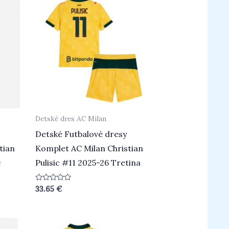
Detské dres AC Milan
Detské Futbalové dresy
tian
Komplet AC Milan Christian
č
Pulisic #11 2025-26 Tretina
Hodnotenie
33.65
€
0
z
5