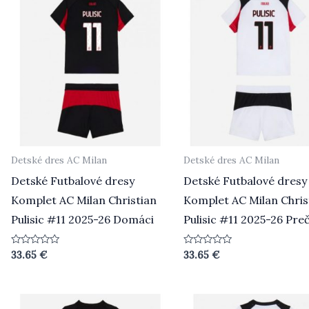
Detské dres AC Milan
Detské dres AC Milan
Detské Futbalové dresy
Detské Futbalové dresy
Komplet AC Milan Christian
Komplet AC Milan Chris
Pulisic #11 2025-26 Domáci
Pulisic #11 2025-26 Pre
Hodnotenie
Hodnotenie
33.65
€
33.65
€
0
0
z
z
5
5