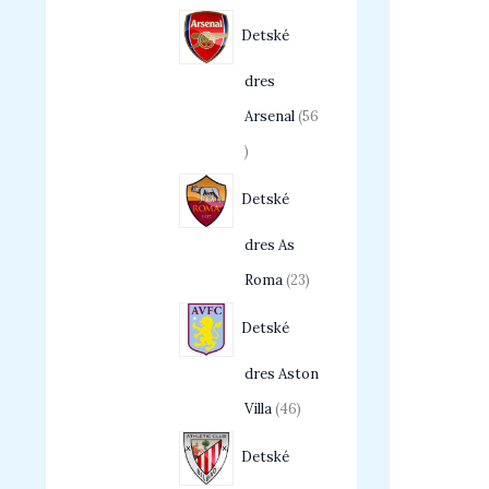
Detské
dres
Arsenal
56
Detské
dres As
Roma
23
Detské
dres Aston
Villa
46
Detské