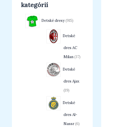
kategórií
Detské dresy
915
Detské
dres AC
Milan
37
Detské
dres Ajax
19
Detské
dres Al-
Nassr
6