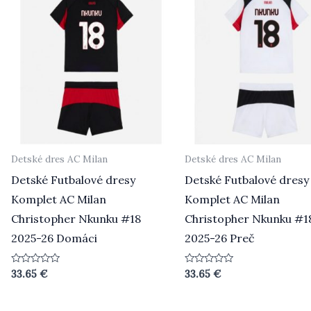
Detské dres AC Milan
Detské dres AC Milan
Detské Futbalové dresy
Detské Futbalové dresy
Komplet AC Milan
Komplet AC Milan
Christopher Nkunku #18
Christopher Nkunku #1
2025-26 Domáci
2025-26 Preč
Hodnotenie
Hodnotenie
33.65
€
33.65
€
0
0
z
z
5
5