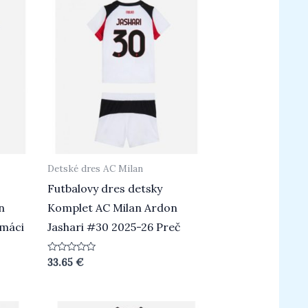
Detské dres AC Milan
Futbalovy dres detsky
n
Komplet AC Milan Ardon
omáci
Jashari #30 2025-26 Preč
Hodnotenie
33.65
€
0
z
5