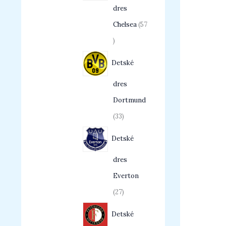
dres
Chelsea
57
Detské
dres
Dortmund
33
Detské
dres
Everton
27
Detské