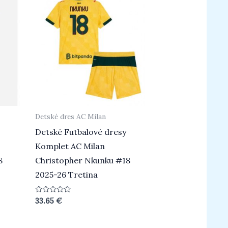
Detské dres AC Milan
Detské Futbalové dresy
Komplet AC Milan
8
Christopher Nkunku #18
2025-26 Tretina
Hodnotenie
33.65
€
0
z
5