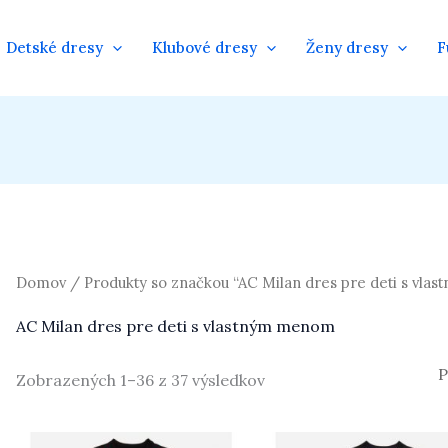
Detské dresy
Klubové dresy
Ženy dresy
F
Domov
/ Produkty so značkou “AC Milan dres pre deti s vl
AC Milan dres pre deti s vlastným menom
Zobrazených 1–36 z 37 výsledkov