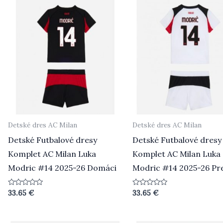
Detské dres AC Milan
Detské dres AC Milan
Detské Futbalové dresy
Detské Futbalové dresy
Komplet AC Milan Luka
Komplet AC Milan Luka
Modric #14 2025-26 Domáci
Modric #14 2025-26 Pr
Hodnotenie
Hodnotenie
33.65
€
33.65
€
0
0
z
z
5
5