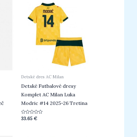
Detské dres AC Milan
Detské Futbalové dresy
Komplet AC Milan Luka
eč
Modric #14 2025-26 Tretina
Hodnotenie
33.65
€
0
z
5