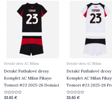
Detské dres AC Milan
Detské dres AC Milan
Detské Futbalové dresy
Detské Futbalové dresy
Komplet AC Milan Fikayo
Komplet AC Milan Fikay
Tomori #23 2025-26 Domáci
Tomori #23 2025-26 Pr
Hodnotenie
Hodnotenie
33.65
€
33.65
€
0
0
z
z
5
5