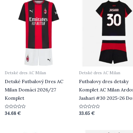
Detské dres AC Milan
Detské dres AC Milan
Detské Futbalový Dres AC
Futbalovy dres detsky
Milan Domáci 2026/27
Komplet AC Milan Ardo
Komplet
Jashari #30 2025-26 D
Hodnotenie
Hodnotenie
34.68
€
33.65
€
0
0
z
z
5
5