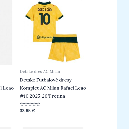
Detské dres AC Milan
Detské Futbalové dresy
l Leao
Komplet AC Milan Rafael Leao
#10 2025-26 Tretina
Hodnotenie
33.65
€
0
z
5