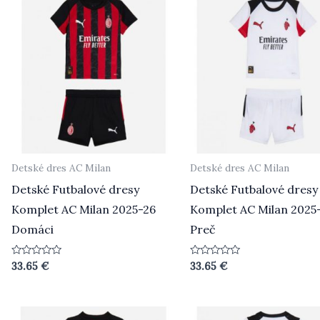
Detské dres AC Milan
Detské dres AC Milan
Detské Futbalové dresy
Detské Futbalové dresy
Komplet AC Milan 2025-26
Komplet AC Milan 2025
Domáci
Preč
Hodnotenie
Hodnotenie
33.65
€
33.65
€
0
0
z
z
5
5