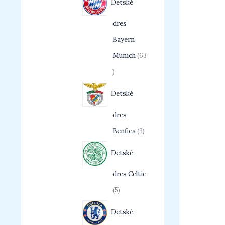
Detské
dres
Bayern
Munich
63
Detské
dres
Benfica
3
Detské
dres Celtic
5
Detské