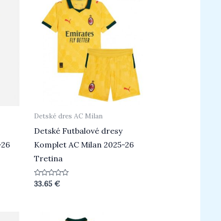
Detské dres AC Milan
Detské Futbalové dresy
-26
Komplet AC Milan 2025-26
Tretina
Hodnotenie
33.65
€
0
z
5