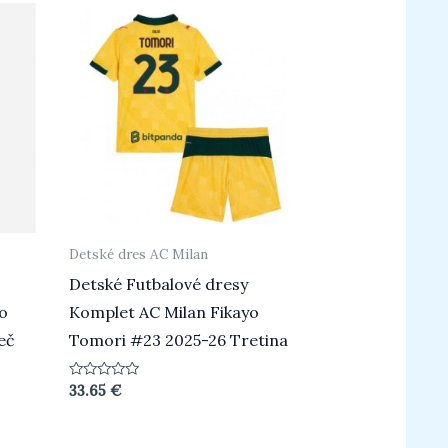
Detské dres AC Milan
Detské Futbalové dresy
o
Komplet AC Milan Fikayo
eč
Tomori #23 2025-26 Tretina
Hodnotenie
33.65
€
0
z
5