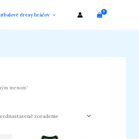
utbalové dresy hráčov
astným menom”