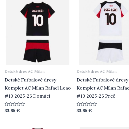
Detské dres AC Milan
Detské dres AC Milan
Detské Futbalové dresy
Detské Futbalové dresy
Komplet AC Milan Rafael Leao
Komplet AC Milan Rafae
#10 2025-26 Domáci
#10 2025-26 Preč
Hodnotenie
Hodnotenie
33.65
€
33.65
€
0
0
z
z
5
5