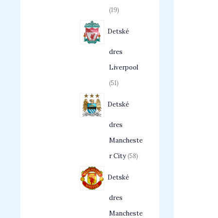
19
Detské
dres
Liverpool
51
Detské
dres
Mancheste
r City
58
Detské
dres
Mancheste