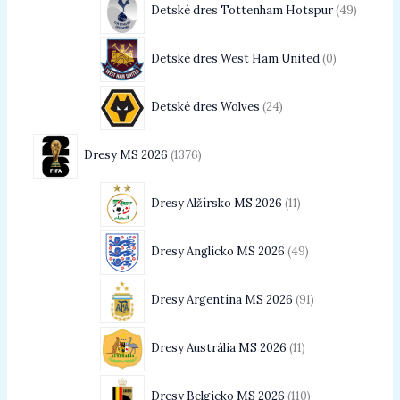
Detské dres Tottenham Hotspur
49
Detské dres West Ham United
0
Detské dres Wolves
24
Dresy MS 2026
1376
Dresy Alžírsko MS 2026
11
Dresy Anglicko MS 2026
49
Dresy Argentína MS 2026
91
Dresy Austrália MS 2026
11
Dresy Belgicko MS 2026
110