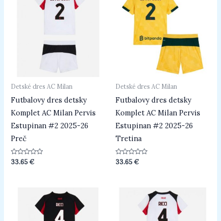
Detské dres AC Milan
Detské dres AC Milan
Futbalovy dres detsky
Futbalovy dres detsky
Komplet AC Milan Pervis
Komplet AC Milan Pervis
Estupinan #2 2025-26
Estupinan #2 2025-26
Preč
Tretina
Hodnotenie
Hodnotenie
33.65
€
33.65
€
0
0
z
z
5
5