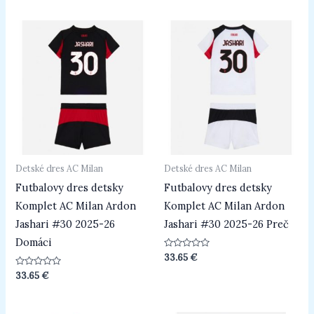
5
5
Detské dres AC Milan
Detské dres AC Milan
Futbalovy dres detsky
Futbalovy dres detsky
Komplet AC Milan Ardon
Komplet AC Milan Ardon
Jashari #30 2025-26
Jashari #30 2025-26 Preč
Domáci
Hodnotenie
33.65
€
0
z
Hodnotenie
33.65
€
5
0
z
5