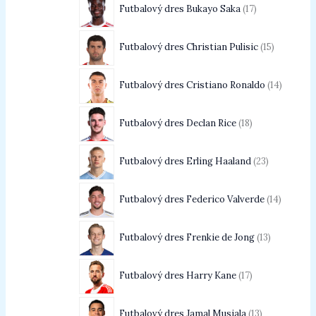
Futbalový dres Bukayo Saka
17
Futbalový dres Christian Pulisic
15
Futbalový dres Cristiano Ronaldo
14
Futbalový dres Declan Rice
18
Futbalový dres Erling Haaland
23
Futbalový dres Federico Valverde
14
Futbalový dres Frenkie de Jong
13
Futbalový dres Harry Kane
17
Futbalový dres Jamal Musiala
13