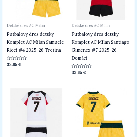
Detské dres AC Milan
Detské dres AC Milan
Futbalovy dres detsky
Futbalovy dres detsky
Komplet AC Milan Samuele
Komplet AC Milan Santiago
Ricci #4 2025-26 Tretina
Gimenez #7 2025-26
Domáci
Hodnotenie
33.65
€
0
z
Hodnotenie
33.65
€
5
0
z
5