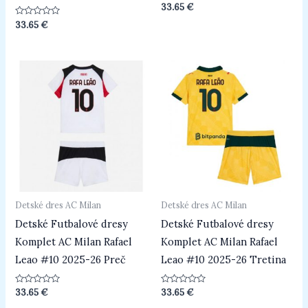
Hodnotenie
33.65
€
0
z
Hodnotenie
33.65
€
5
0
z
5
Detské dres AC Milan
Detské dres AC Milan
Detské Futbalové dresy
Detské Futbalové dresy
Komplet AC Milan Rafael
Komplet AC Milan Rafael
Leao #10 2025-26 Preč
Leao #10 2025-26 Tretina
Hodnotenie
Hodnotenie
33.65
€
33.65
€
0
0
z
z