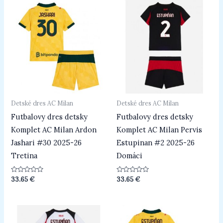
Detské dres AC Milan
Detské dres AC Milan
Futbalovy dres detsky
Futbalovy dres detsky
Komplet AC Milan Ardon
Komplet AC Milan Pervis
Jashari #30 2025-26
Estupinan #2 2025-26
Tretina
Domáci
Hodnotenie
Hodnotenie
33.65
€
33.65
€
0
0
z
z
5
5