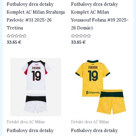
Futbalovy dres detsky
Futbalovy dres detsky
Komplet AC Milan Strahinja
Komplet AC Milan
Pavlovic #31 2025-26
Youssouf Fofana #19 2025-
Tretina
26 Domáci
Hodnotenie
Hodnotenie
33.65
€
33.65
€
0
0
z
z
5
5
Detské dres AC Milan
Detské dres AC Milan
Futbalovy dres detsky
Futbalovy dres detsky