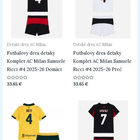
Detské dres AC Milan
Detské dres AC Milan
Futbalovy dres detsky
Futbalovy dres detsky
Komplet AC Milan Samuele
Komplet AC Milan Samuele
Ricci #4 2025-26 Domáci
Ricci #4 2025-26 Preč
Hodnotenie
Hodnotenie
33.65
€
33.65
€
0
0
z
z
5
5