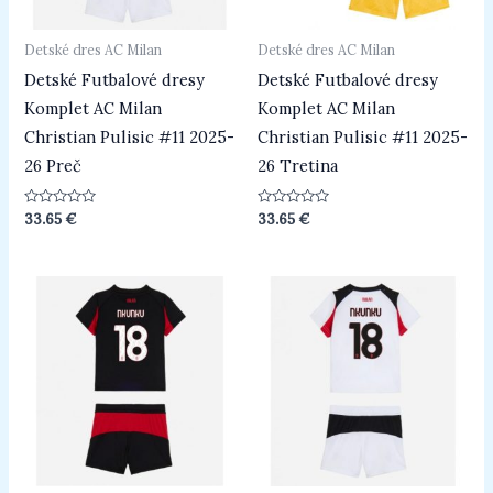
Detské dres AC Milan
Detské dres AC Milan
Detské Futbalové dresy
Detské Futbalové dresy
Komplet AC Milan
Komplet AC Milan
Christian Pulisic #11 2025-
Christian Pulisic #11 2025-
26 Preč
26 Tretina
Hodnotenie
Hodnotenie
33.65
€
33.65
€
0
0
z
z
5
5