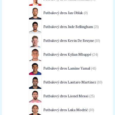
Futbalový dres Jan Oblak
0
Futbalový dres Jude Bellingham
21
Futbalový dres Kevin De Bruyne
10
Futbalový dres Kylian Mbappé
24
Futbalový dres Lamine Yamal
41
Futbalový dres Lautaro Martínez
10
Futbalový dres Lionel Messi
25
Futbalový dres Luka Modrić
10