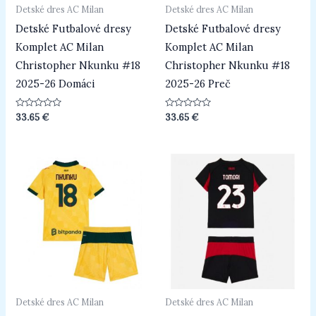
Detské dres AC Milan
Detské dres AC Milan
Detské Futbalové dresy
Detské Futbalové dresy
Komplet AC Milan
Komplet AC Milan
Christopher Nkunku #18
Christopher Nkunku #18
2025-26 Domáci
2025-26 Preč
Hodnotenie
Hodnotenie
33.65
€
33.65
€
0
0
z
z
5
5
Detské dres AC Milan
Detské dres AC Milan