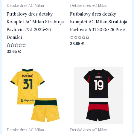
Detské dres AC Milan
Detské dres AC Milan
Futbalovy dres detsky
Futbalovy dres detsky
Komplet AC Milan Strahinja
Komplet AC Milan Strahinja
Pavlovic #31 2025-26
Pavlovic #31 2025-26 Preč
Domáci
Hodnotenie
33.65
€
0
z
Hodnotenie
33.65
€
5
0
z
5
Detské dres AC Milan
Detské dres AC Milan