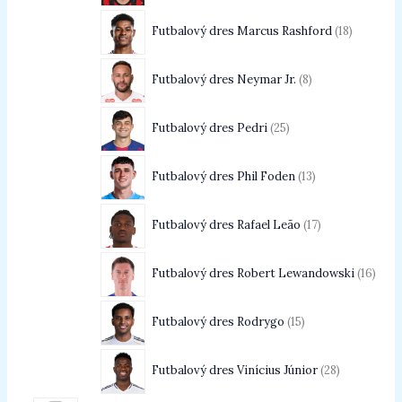
Futbalový dres Marcus Rashford
18
Futbalový dres Neymar Jr.
8
Futbalový dres Pedri
25
Futbalový dres Phil Foden
13
Futbalový dres Rafael Leão
17
Futbalový dres Robert Lewandowski
16
Futbalový dres Rodrygo
15
Futbalový dres Vinícius Júnior
28