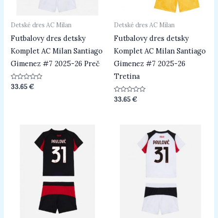
Detské dres AC Milan
Detské dres AC Milan
Futbalovy dres detsky
Futbalovy dres detsky
Komplet AC Milan Santiago
Komplet AC Milan Santiago
Gimenez #7 2025-26 Preč
Gimenez #7 2025-26
Tretina
Hodnotenie
33.65
€
0
z
Hodnotenie
33.65
€
5
0
z
5