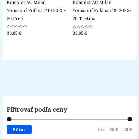
Komplet AC Milan
Komplet AC Milan
Youssouf Fofana #19 2025-
Youssouf Fofana #19 2025-
26 Preč
26 Tretina
Hodnotenie
Hodnotenie
33.65
€
33.65
€
0
0
z
z
5
5
Filtrovať podľa ceny
Filter
Cena:
30 €
—
40 €