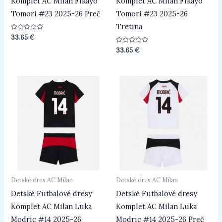
Komplet AC Milan Fikayo
Komplet AC Milan Fikayo
Tomori #23 2025-26 Preč
Tomori #23 2025-26
Tretina
Hodnotenie
33.65
€
0
z
Hodnotenie
33.65
€
5
0
z
5
Detské dres AC Milan
Detské dres AC Milan
Detské Futbalové dresy
Detské Futbalové dresy
Komplet AC Milan Luka
Komplet AC Milan Luka
Modric #14 2025-26
Modric #14 2025-26 Preč