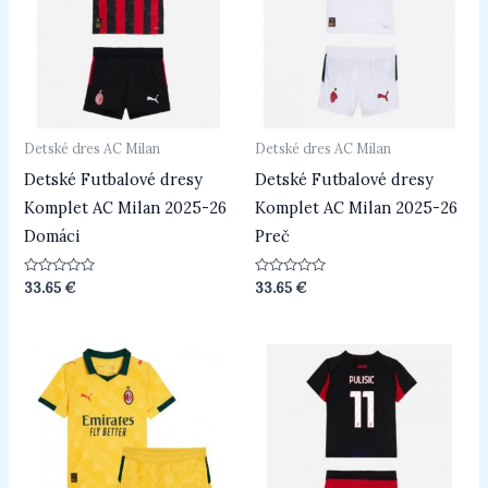
Detské dres AC Milan
Detské dres AC Milan
Detské Futbalové dresy
Detské Futbalové dresy
Komplet AC Milan 2025-26
Komplet AC Milan 2025-26
Domáci
Preč
Hodnotenie
Hodnotenie
33.65
€
33.65
€
0
0
z
z
5
5