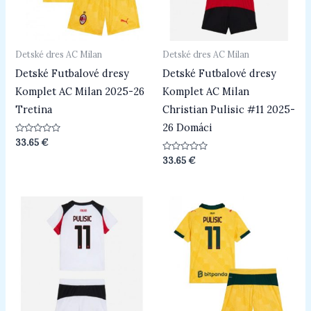
Detské dres AC Milan
Detské dres AC Milan
Detské Futbalové dresy
Detské Futbalové dresy
Komplet AC Milan 2025-26
Komplet AC Milan
Tretina
Christian Pulisic #11 2025-
26 Domáci
Hodnotenie
33.65
€
0
z
Hodnotenie
33.65
€
5
0
z
5