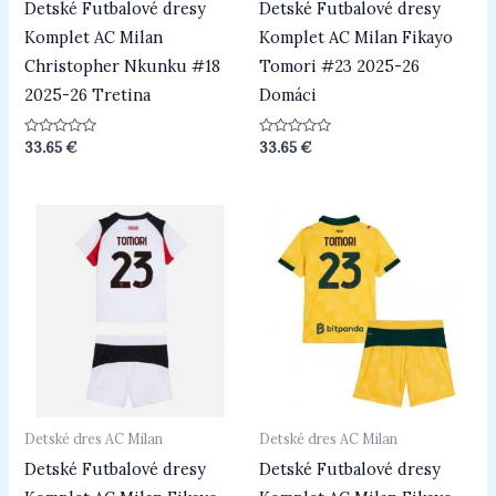
Detské Futbalové dresy
Detské Futbalové dresy
Komplet AC Milan
Komplet AC Milan Fikayo
Christopher Nkunku #18
Tomori #23 2025-26
2025-26 Tretina
Domáci
Hodnotenie
Hodnotenie
33.65
€
33.65
€
0
0
z
z
5
5
Detské dres AC Milan
Detské dres AC Milan
Detské Futbalové dresy
Detské Futbalové dresy