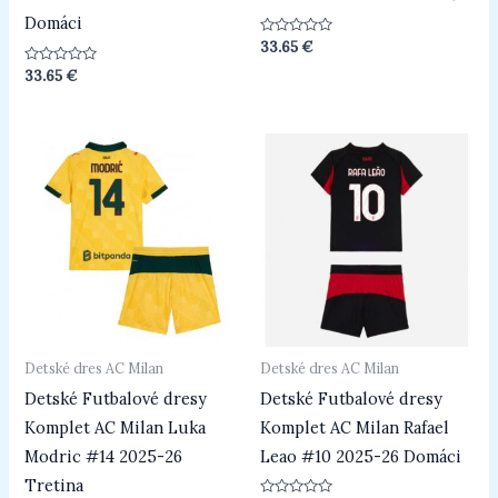
Domáci
Hodnotenie
33.65
€
0
z
Hodnotenie
33.65
€
5
0
z
5
Detské dres AC Milan
Detské dres AC Milan
Detské Futbalové dresy
Detské Futbalové dresy
Komplet AC Milan Luka
Komplet AC Milan Rafael
Modric #14 2025-26
Leao #10 2025-26 Domáci
Tretina