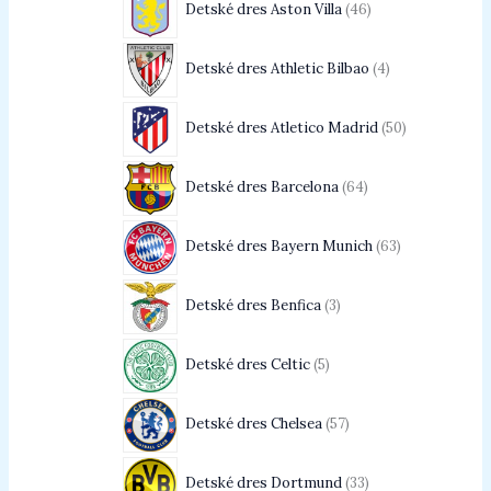
Detské dres Aston Villa
46
Detské dres Athletic Bilbao
4
Detské dres Atletico Madrid
50
Detské dres Barcelona
64
Detské dres Bayern Munich
63
Detské dres Benfica
3
Detské dres Celtic
5
Detské dres Chelsea
57
Detské dres Dortmund
33