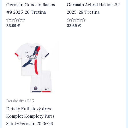
Germain Goncalo Ramos
Germain Achraf Hakimi #2
#9 2025-26 Tretina
2025-26 Tretina
Hodnotenie
Hodnotenie
33.69
€
33.69
€
0
0
z
z
5
5
Detské dres PSG
Detský Futbalový dres
Komplet Komplety Paris
Saint-Germain 2025-26