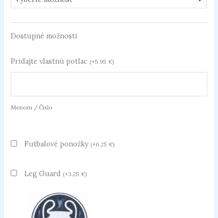
Dostupné možnosti
Pridajte vlastnú potlac
(
+
5.95
€
)
Menom / Číslo
Futbalové ponožky
(
+
6.25
€
)
Leg Guard
(
+
3.25
€
)