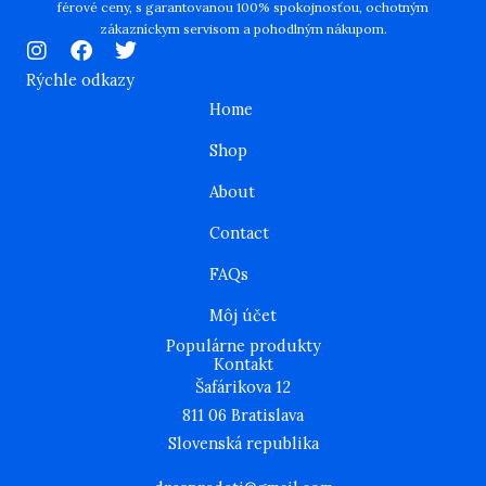
férové ceny, s garantovanou 100% spokojnosťou, ochotným
zákazníckym servisom a pohodlným nákupom.
I
F
T
n
a
w
Rýchle odkazy
s
c
i
Home
t
e
t
a
b
t
Shop
g
o
e
r
o
r
About
a
k
m
Contact
FAQs
Môj účet
Populárne produkty
Kontakt
Šafárikova 12
811 06 Bratislava
Slovenská republika