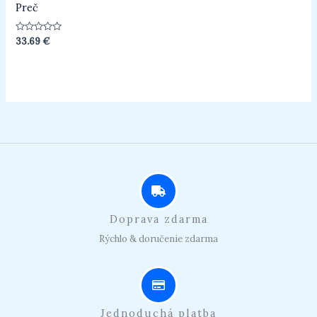
Preč
Hodnotenie
33.69
€
0
z
5
Doprava zdarma
Rýchlo & doručenie zdarma
Jednoduchá platba