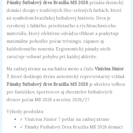
Pánsky futbalový dres Brazília MS 2026
prináša ikonický
domáci dizajn v tradičných žlto-zelených farbách, ktoré
sú symbolom brazílskej futbalovej histórie. Dres je
vyrobený z ľahkého, priedušného a rýchloschnúceho
materiálu, ktorý efektívne odvádza vlhkosť a poskytuje
maximálne pohodlie počas tréningu, zápasov aj
každodenného nosenia. Ergonomický pánsky strih
zaručuje voľnosť pohybu pri každej aktivite.
Na zadnej strane sa nachádza meno a číslo
Vinícius Júnior
7
, ktoré dodávajú dresu autentický reprezentačný vzhľad.
Pánsky futbalový dres Brazília MS 2026
je skvelou voľbou
pre fanúšikov, športovcov aj zberateľov futbalových
dresov počas MS 2026 a sezóny 2026/27.
Výhody produktu
✓ Vinícius Júnior 7 potlač na zadnej strane
✓ Pánsky Futbalový Dres Brazília MS 2026 domáci