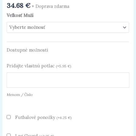
34.68
€
+ Doprava zdarma
Veľkosť Muži
Dostupné možnosti
Pridajte vlastnú potlac
(
+
5.95
€
)
Menom / Číslo
Futbalové ponožky
(
+
6.25
€
)
Leg Guard