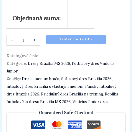
Objednaná suma:
-
+
Pridať do košíka
Katalógové číslo:
-
Kategórie:
Dresy Brazília MS 2026
,
Futbalový dres Vinícius
Júnior
Značky:
Dres s menom hráča
,
futbalový dres Brazília 2026
,
futbalový Dres Brazília s vlastným menom
,
Pánsky futbalový
dres Brazília 2026
,
Priedušný dres Brazília na tréning
,
Replika
futbalového dresu Brazília MS 2026
,
Vinicius Junior dres
Guaranteed Safe Checkout