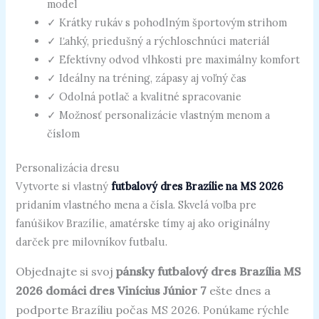
model
✓ Krátky rukáv s pohodlným športovým strihom
✓ Ľahký, priedušný a rýchloschnúci materiál
✓ Efektívny odvod vlhkosti pre maximálny komfort
✓ Ideálny na tréning, zápasy aj voľný čas
✓ Odolná potlač a kvalitné spracovanie
✓ Možnosť personalizácie vlastným menom a
číslom
Personalizácia dresu
Vytvorte si vlastný
futbalový dres Brazílie na MS 2026
pridaním vlastného mena a čísla. Skvelá voľba pre
fanúšikov Brazílie, amatérske tímy aj ako originálny
darček pre milovníkov futbalu.
Objednajte si svoj
pánsky futbalový dres Brazília MS
2026 domáci dres Vinícius Júnior 7
ešte dnes a
podporte Brazíliu počas MS 2026.
Ponúkame rýchle