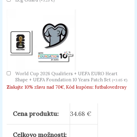
(
+
3.25
€
)
World Cup 2026 Qualifiers + UEFA EURO Heart
Shape + UEFA Foundation 10 Years Patch Set
(
+
3.65
€
)
Získajte 10% zľavu nad 70€, Kód kupónu: futbalovedresy
Cena produktu:
34.68
€
Celkovo možnosti: