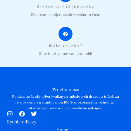
Sledovanie objednávky
Sledovanie objednávok v reálnom čase
Máte otázky?
Sme tu, aby sme vám pomohli
Trochu o nás
Ponúkame široký výber kvalitných futbalových dresov a tričiek za
férové ceny, s garantovanou 100% spokojnosťou, ochotným
zákazníckym servisom a pohodlným nákupom.
I
F
T
n
a
w
Rýchle odkazy
s
c
i
Home