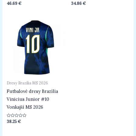
Hodnotenie
Hodnotenie
46.69
€
34.86
€
0
0
z
z
5
5
Dresy Brazília MS 2026
Futbalové dresy Brazília
Vinicius Junior #10
Vonkajší MS 2026
Hodnotenie
38.25
€
0
z
5