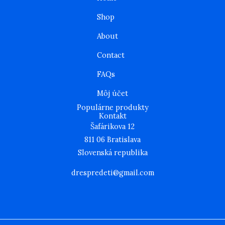
t
e
t
a
b
t
Shop
g
o
e
r
o
r
About
a
k
m
Contact
FAQs
Môj účet
Populárne produkty
Kontakt
Šafárikova 12
811 06 Bratislava
Slovenská republika
drespredeti@gmail.com