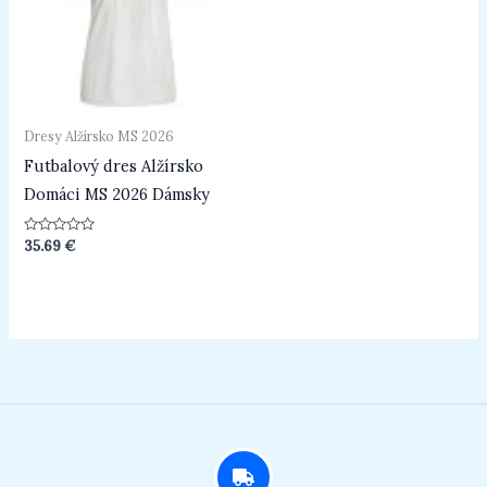
Dresy Alžírsko MS 2026
Futbalový dres Alžírsko
Domáci MS 2026 Dámsky
Hodnotenie
35.69
€
0
z
5