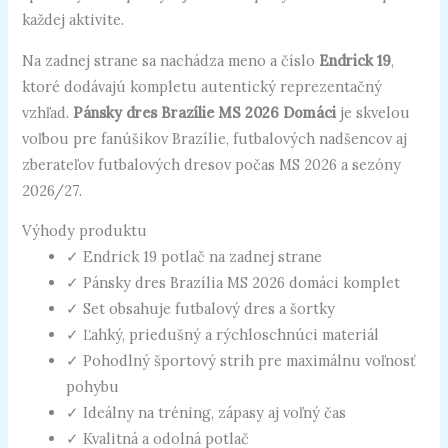
každej aktivite.
Na zadnej strane sa nachádza meno a číslo
Endrick 19
,
ktoré dodávajú kompletu autentický reprezentačný
vzhľad.
Pánsky dres Brazílie MS 2026 Domáci
je skvelou
voľbou pre fanúšikov Brazílie, futbalových nadšencov aj
zberateľov futbalových dresov počas MS 2026 a sezóny
2026/27.
Výhody produktu
✓ Endrick 19 potlač na zadnej strane
✓ Pánsky dres Brazília MS 2026 domáci komplet
✓ Set obsahuje futbalový dres a šortky
✓ Ľahký, priedušný a rýchloschnúci materiál
✓ Pohodlný športový strih pre maximálnu voľnosť
pohybu
✓ Ideálny na tréning, zápasy aj voľný čas
✓ Kvalitná a odolná potlač