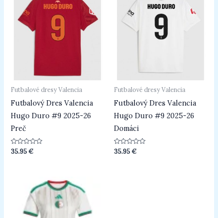
Futbalové dresy Valencia
Futbalové dresy Valencia
Futbalový Dres Valencia
Futbalový Dres Valencia
Hugo Duro #9 2025-26
Hugo Duro #9 2025-26
Preč
Domáci
Hodnotenie
Hodnotenie
35.95
€
35.95
€
0
0
z
z
5
5