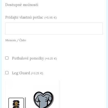
Dostupné možnosti
Pridajte vlastnú potlac
(
+
5.95
€
)
Menom / Číslo
Futbalové ponožky
(
+
6.25
€
)
Leg Guard
(
+
3.25
€
)