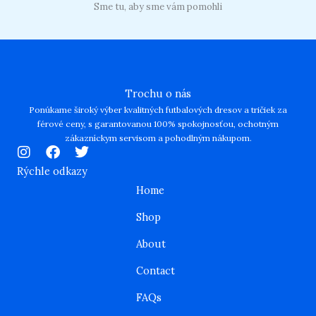
Sme tu, aby sme vám pomohli
Trochu o nás
Ponúkame široký výber kvalitných futbalových dresov a tričiek za
férové ceny, s garantovanou 100% spokojnosťou, ochotným
zákazníckym servisom a pohodlným nákupom.
I
F
T
n
a
w
Rýchle odkazy
s
c
i
Home
t
e
t
a
b
t
Shop
g
o
e
r
o
r
About
a
k
m
Contact
FAQs