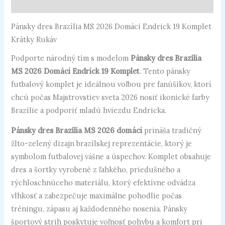
Recenzie (0)
Pánsky dres Brazília MS 2026 Domáci Endrick 19 Komplet
Krátky Rukáv
Podporte národný tím s modelom
Pánsky dres Brazília
MS 2026 Domáci Endrick 19 Komplet
. Tento pánsky
futbalový komplet je ideálnou voľbou pre fanúšikov, ktorí
chcú počas Majstrovstiev sveta 2026 nosiť ikonické farby
Brazílie a podporiť mladú hviezdu Endricka.
Pánsky dres Brazília MS 2026 domáci
prináša tradičný
žlto-zelený dizajn brazílskej reprezentácie, ktorý je
symbolom futbalovej vášne a úspechov. Komplet obsahuje
dres a šortky vyrobené z ľahkého, priedušného a
rýchloschnúceho materiálu, ktorý efektívne odvádza
vlhkosť a zabezpečuje maximálne pohodlie počas
tréningu, zápasu aj každodenného nosenia. Pánsky
športový strih poskytuje voľnosť pohybu a komfort pri