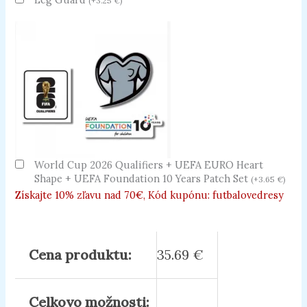
(
+
3.25
€
)
World Cup 2026 Qualifiers + UEFA EURO Heart
Shape + UEFA Foundation 10 Years Patch Set
(
+
3.65
€
)
Získajte 10% zľavu nad 70€, Kód kupónu: futbalovedresy
Cena produktu:
35.69
€
Celkovo možnosti: