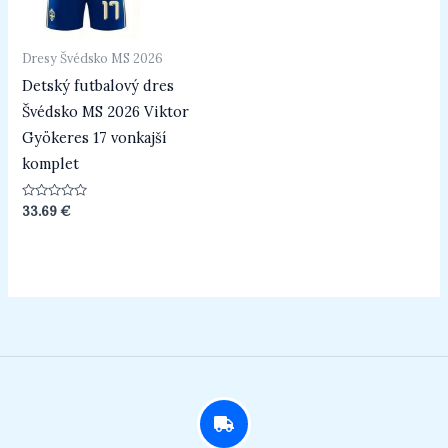
Dresy Švédsko MS 2026
Detský futbalový dres
Švédsko MS 2026 Viktor
Gyökeres 17 vonkajší
komplet
Hodnotenie
33.69
€
0
z
5