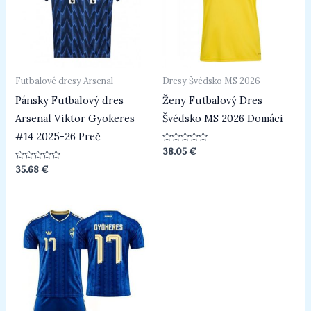
Futbalové dresy Arsenal
Dresy Švédsko MS 2026
Pánsky Futbalový dres
Ženy Futbalový Dres
Arsenal Viktor Gyokeres
Švédsko MS 2026 Domáci
#14 2025-26 Preč
Hodnotenie
38.05
€
0
z
Hodnotenie
35.68
€
5
0
z
5