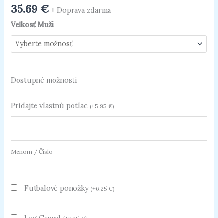
35.69
€
+ Doprava zdarma
Veľkosť Muži
Dostupné možnosti
Pridajte vlastnú potlac
(
+
5.95
€
)
Menom / Číslo
Futbalové ponožky
(
+
6.25
€
)
Leg Guard