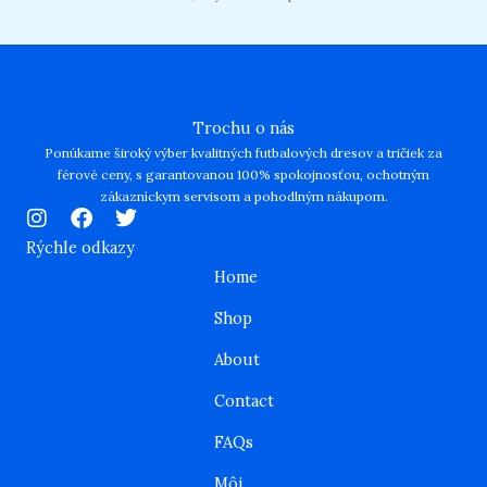
Trochu o nás
Ponúkame široký výber kvalitných futbalových dresov a tričiek za
férové ceny, s garantovanou 100% spokojnosťou, ochotným
zákazníckym servisom a pohodlným nákupom.
I
F
T
n
a
w
Rýchle odkazy
s
c
i
Home
t
e
t
a
b
t
Shop
g
o
e
r
o
r
About
a
k
m
Contact
FAQs
Môj