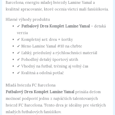
Barcelona, energiu mladej hviezdy Lamine Yamal a
kvalitné spracovanie, ktoré ocenia všetci malí fanúšikovia.
Hlavné výhody produktu
✔
Futbalový Dres Komplet Lamine Yamal
– detská
verzia
✔ Kompletný set: dres + šortky
✔ Meno Lamine Yamal #10 na chrbte
✔ Ľahký, priedušný a rýchloschnúci materiál
✔ Pohodlný detský športový strih
✔ Vhodný na futbal, tréning aj voľný čas
✔ Kvalitná a odolná potlač
Mladá hviezda FC Barcelona
Futbalový Dres Komplet Lamine Yamal
prináša deťom
možnosť podporiť jednu z najväčších talentovaných
hviezd FC Barcelona. Tento dres je ideálny pre všetkých
mladých futbalových fanúšikov.