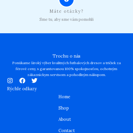
Máte otázky?
Sme tu, aby sme vám pomohli
Trochu o nás
Ponúkame široký výber kvalitných futbalových dresov a tričiek za
férové ceny, s garantovanou 100% spokojnosťou, ochotným
zákazníckym servisom a pohodlným nákupom.
I
F
T
n
a
w
Rýchle odkazy
s
c
i
Home
t
e
t
a
b
t
Shop
g
o
e
r
o
r
About
a
k
m
Contact