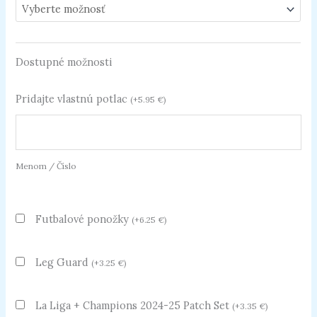
Dostupné možnosti
Pridajte vlastnú potlac
(
+
5.95
€
)
Menom / Číslo
Futbalové ponožky
(
+
6.25
€
)
Leg Guard
(
+
3.25
€
)
La Liga + Champions 2024-25 Patch Set
(
+
3.35
€
)