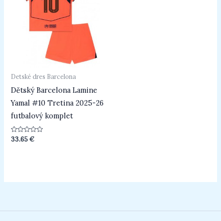
Detské dres Barcelona
Dětský Barcelona Lamine
Yamal #10 Tretina 2025-26
futbalový komplet
Hodnotenie
33.65
€
0
z
5