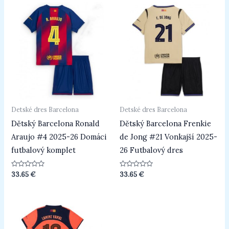
Detské dres Barcelona
Detské dres Barcelona
Dětský Barcelona Ronald
Dětský Barcelona Frenkie
Araujo #4 2025-26 Domáci
de Jong #21 Vonkajší 2025-
futbalový komplet
26 Futbalový dres
Hodnotenie
Hodnotenie
33.65
€
33.65
€
0
0
z
z
5
5