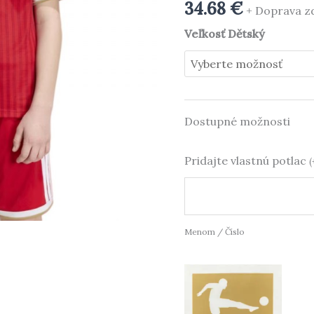
München
34.68
€
+ Doprava 
Domáci
Veľkosť Dětský
2026/27
Komplet
Dostupné možnosti
Pridajte vlastnú potlac
(
Menom / Číslo