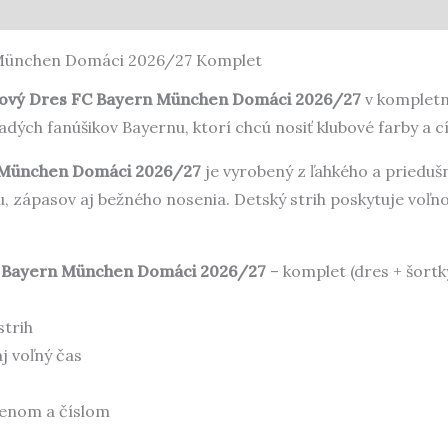
ie (0)
 München Domáci 2026/27 Komplet
lový Dres FC Bayern München Domáci 2026/27
v kompletn
dých fanúšikov Bayernu, ktorí chcú nosiť klubové farby a cít
n München Domáci 2026/27
je vyrobený z ľahkého a prieduš
 zápasov aj bežného nosenia. Detský strih poskytuje voľnos
C Bayern München Domáci 2026/27
– komplet (dres + šortk
strih
j voľný čas
enom a číslom