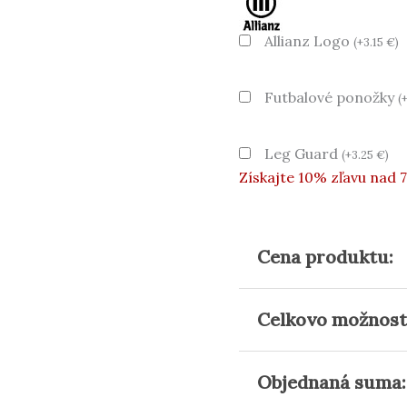
Allianz Logo
(
+
3.15
€
)
Futbalové ponožky
(
Leg Guard
(
+
3.25
€
)
Získajte 10% zľavu nad 
Cena produktu:
Celkovo možnost
Objednaná suma: