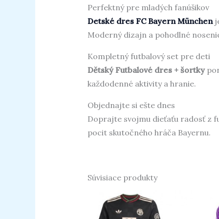
Perfektný pre mladých fanúšikov
Detské dres FC Bayern München
j
Moderný dizajn a pohodlné nosenie 
Kompletný futbalový set pre deti
Dětský Futbalové dres + šortky
pon
každodenné aktivity a hranie.
Objednajte si ešte dnes
Doprajte svojmu dieťaťu radosť z f
pocit skutočného hráča Bayernu.
Súvisiace produkty