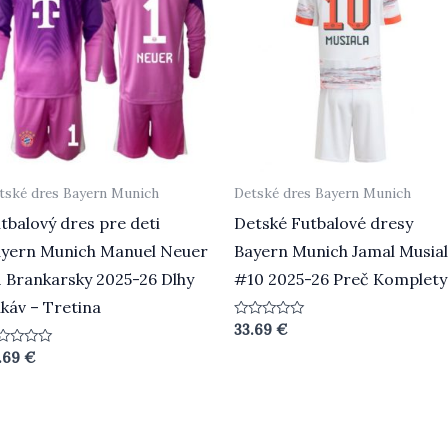
tské dres Bayern Munich
Detské dres Bayern Munich
tbalový dres pre deti
Detské Futbalové dresy
yern Munich Manuel Neuer
Bayern Munich Jamal Musia
 Brankarsky 2025-26 Dlhy
#10 2025-26 Preč Komplety
káv – Tretina
Hodnotenie
33.69
€
0
z
dnotenie
.69
€
5