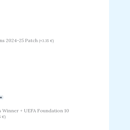
ns 2024-25 Patch
(
+
3.35
€
)
s Winner + UEFA Foundation 10
5
€
)