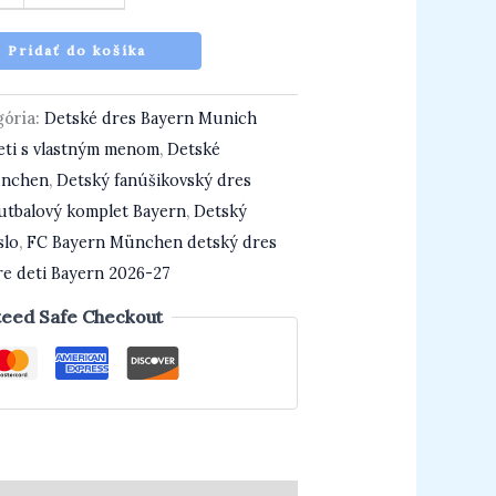
Pridať do košíka
gória:
Detské dres Bayern Munich
eti s vlastným menom
,
Detské
ünchen
,
Detský fanúšikovský dres
utbalový komplet Bayern
,
Detský
slo
,
FC Bayern München detský dres
re deti Bayern 2026-27
eed Safe Checkout