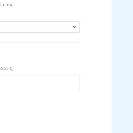
zdarma
+
5.95
€
)