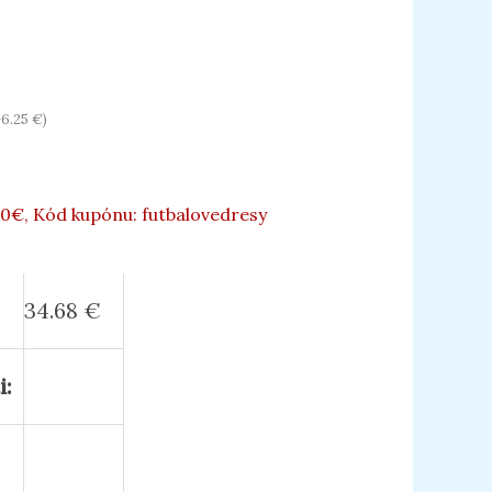
+
6.25
€
)
70€, Kód kupónu: futbalovedresy
34.68
€
i: