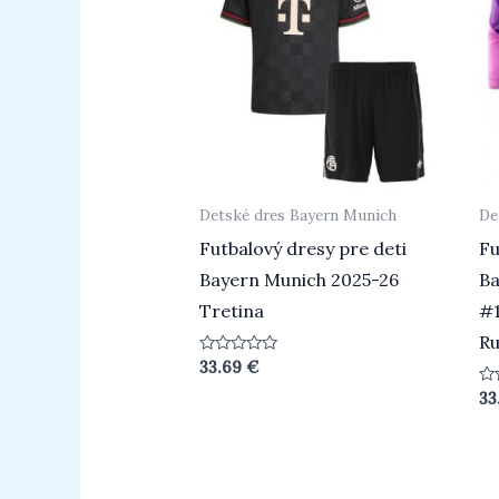
Detské dres Bayern Munich
De
Futbalový dresy pre deti
Fu
Bayern Munich 2025-26
Ba
Tretina
#1
Ru
Hodnotenie
33.69
€
0
z
Ho
33
5
0
z
5