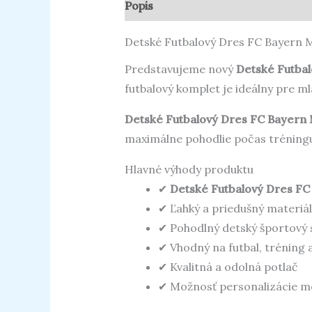
Popis
Ďalšie informácie
Recenz
Detské Futbalový Dres FC Bayern
Predstavujeme nový
Detské Futba
futbalový komplet je ideálny pre mla
Detské Futbalový Dres FC Bayer
maximálne pohodlie počas tréningu,
Hlavné výhody produktu
✔
Detské Futbalový Dres F
✔ Ľahký a priedušný materiál
✔ Pohodlný detský športový 
✔ Vhodný na futbal, tréning a
✔ Kvalitná a odolná potlač
✔ Možnosť personalizácie m