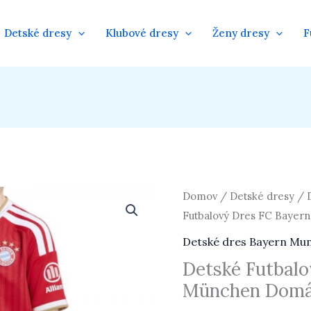
Detské dresy
Klubové dresy
Ženy dresy
F
množstvo
Domov
/
Detské dresy
/
Detské
Futbalový Dres FC Bayer
Futbalový
Detské dres Bayern Mu
Dres
Detské Futbalo
FC
München Domác
Bayern