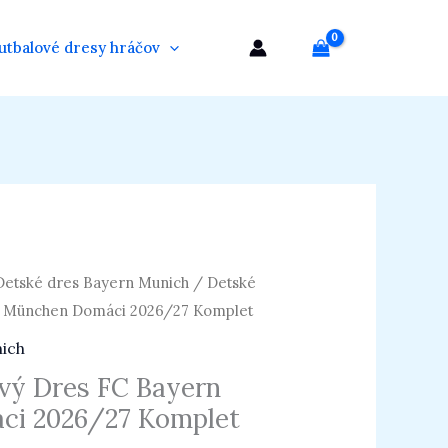
utbalové dresy hráčov
Detské dres Bayern Munich
/ Detské
n München Domáci 2026/27 Komplet
nich
vý Dres FC Bayern
i 2026/27 Komplet