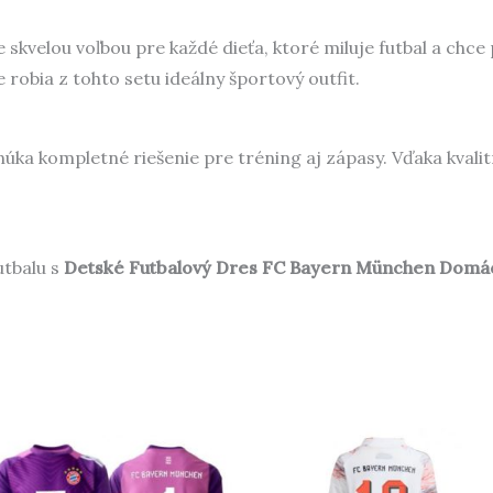
e skvelou voľbou pre každé dieťa, ktoré miluje futbal a chce
robia z tohto setu ideálny športový outfit.
úka kompletné riešenie pre tréning aj zápasy. Vďaka kvali
utbalu s
Detské Futbalový Dres FC Bayern München Domá